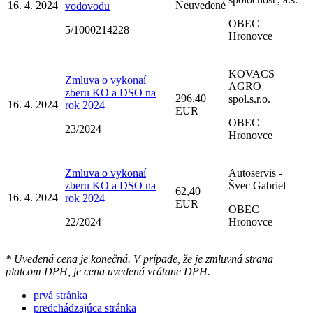
16. 4. 2024
Neuvedené
vodovodu
OBEC
5/1000214228
Hronovce
KOVACS
Zmluva o vykonaí
AGRO
zberu KO a DSO na
296,40
spol.s.r.o.
16. 4. 2024
rok 2024
EUR
OBEC
23/2024
Hronovce
Zmluva o vykonaí
Autoservis -
zberu KO a DSO na
Švec Gabriel
62,40
16. 4. 2024
rok 2024
EUR
OBEC
22/2024
Hronovce
* Uvedená cena je konečná. V prípade, že je zmluvná strana
platcom DPH, je cena uvedená vrátane DPH.
prvá stránka
predchádzajúca stránka