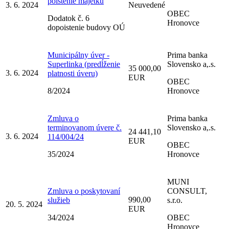
poistenie majetku
3. 6. 2024
Neuvedené
OBEC
Dodatok č. 6
Hronovce
dopoistenie budovy OÚ
Municipálny úver -
Prima banka
Superlinka (predĺženie
Slovensko a,.s.
35 000,00
3. 6. 2024
platnosti úveru)
EUR
OBEC
8/2024
Hronovce
Zmluva o
Prima banka
terminovanom úvere č.
Slovensko a,.s.
24 441,10
3. 6. 2024
114/004/24
EUR
OBEC
35/2024
Hronovce
MUNI
Zmluva o poskytovaní
CONSULT,
990,00
služieb
s.r.o.
20. 5. 2024
EUR
34/2024
OBEC
Hronovce