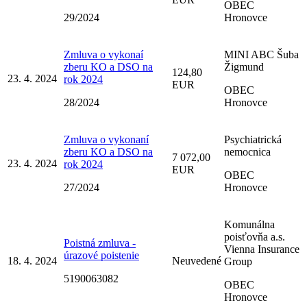
OBEC
29/2024
Hronovce
Zmluva o vykonaí
MINI ABC Šuba
zberu KO a DSO na
Žigmund
124,80
23. 4. 2024
rok 2024
EUR
OBEC
28/2024
Hronovce
Zmluva o vykonaní
Psychiatrická
zberu KO a DSO na
nemocnica
7 072,00
23. 4. 2024
rok 2024
EUR
OBEC
27/2024
Hronovce
Komunálna
poisťovňa a.s.
Poistná zmluva -
Vienna Insurance
úrazové poistenie
18. 4. 2024
Neuvedené
Group
5190063082
OBEC
Hronovce