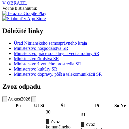
V OBRAZE.
Voľne k stiahnutiu:
Dóležité linky
Úrad Nitrianskeho samosprávneho kraja
Ministerstvo hospodárstva SR
Ministerstvo práce sociálnych vecí a rodiny SR
Ministerstvo školstva SR
Ministerstvo životného prostredia SR
Ministerstvo kultúry SR
Ministerstvo dopravy, pôšt a telekomunikácii SR
Zvoz odpadu
August
2026
Po
Ut
St
Št
Pi
So
Ne
30
31
Zvoz
Zvoz
komunálneho