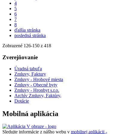
4
5
6
7
8
ďalšia stránka
posledná stránka
Zobrazené
126
-
150
z 418
Zverejňovanie
Úradná tabuľa
Zmluvy, Faktury
Zmluvy - Hrobové miesta
Zmluvy - Obecné byty
Zmluvy - Hronbyt s.r.o.
Archív Zmluvy, Faktúry,
Dotácie
Mobilná aplikácia
Sledujte informácie z nášho webu v
mobilnej aplikácii -