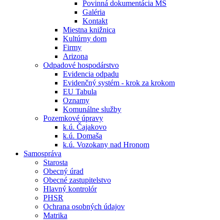
Povinná dokumentácia MŠ
Galéria
Kontakt
Miestna knižnica
Kultúrny dom
Firmy
Arizona
Odpadové hospodárstvo
Evidencia odpadu
Evidenčný systém - krok za krokom
EU Tabula
Oznamy
Komunálne služby
Pozemkové úpravy
k.ú. Čajakovo
k.ú. Domaša
k.ú. Vozokany nad Hronom
Samospráva
Starosta
Obecný úrad
Obecné zastupitelstvo
Hlavný kontrolór
PHSR
Ochrana osobných údajov
Matrika