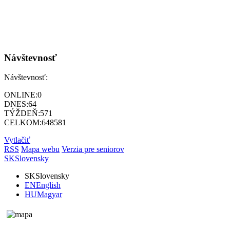
Návštevnosť
Návštevnosť:
ONLINE:
0
DNES:
64
TÝŽDEŇ:
571
CELKOM:
648581
Vytlačiť
RSS
Mapa webu
Verzia pre seniorov
SK
Slovensky
SK
Slovensky
EN
English
HU
Magyar