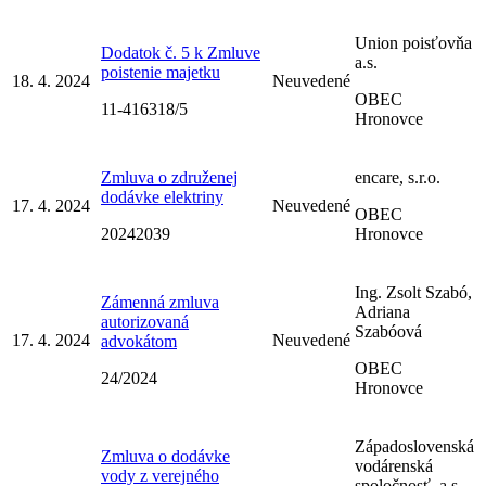
Union poisťovňa
Dodatok č. 5 k Zmluve
a.s.
poistenie majetku
18. 4. 2024
Neuvedené
OBEC
11-416318/5
Hronovce
Zmluva o združenej
encare, s.r.o.
dodávke elektriny
17. 4. 2024
Neuvedené
OBEC
20242039
Hronovce
Ing. Zsolt Szabó,
Zámenná zmluva
Adriana
autorizovaná
Szabóová
17. 4. 2024
Neuvedené
advokátom
OBEC
24/2024
Hronovce
Západoslovenská
Zmluva o dodávke
vodárenská
vody z verejného
spoločnosť, a.s.