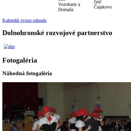
časť
Vozokany a
Čajakovo
Domaša
Kalendár zvozu odpadu
Dolnohronské rozvojové partnerstvo
Fotogaléria
Náhodná fotogaléria