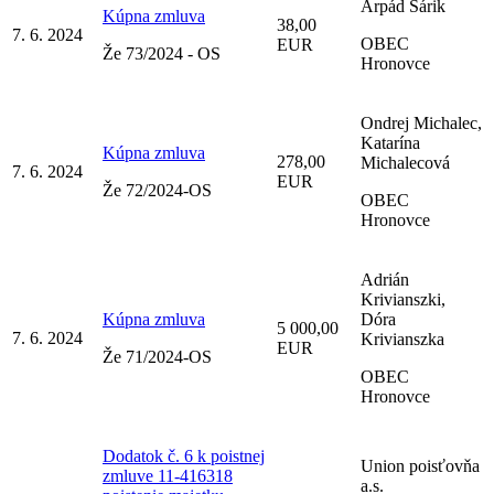
Arpád Šárik
Kúpna zmluva
38,00
7. 6. 2024
OBEC
EUR
Že 73/2024 - OS
Hronovce
Ondrej Michalec,
Katarína
Kúpna zmluva
278,00
Michalecová
7. 6. 2024
EUR
Že 72/2024-OS
OBEC
Hronovce
Adrián
Krivianszki,
Kúpna zmluva
Dóra
5 000,00
7. 6. 2024
Krivianszka
EUR
Že 71/2024-OS
OBEC
Hronovce
Dodatok č. 6 k poistnej
Union poisťovňa
zmluve 11-416318
a.s.