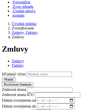
Fotogaléria
Zvoz odpadu
Úradná tabuľa
kontakt
Úvodná stránka
Zverejňovanie
Zmluvy, Faktury
Zmluvy
Zmluvy
Zmluvy
Faktúry
Hľadaný výraz
Hľadať
Rozšírené hľadanie
Zmluvná strana
Zmluvná strana IČO
Dátum zverejnenia od
Dátum zverejnenia do