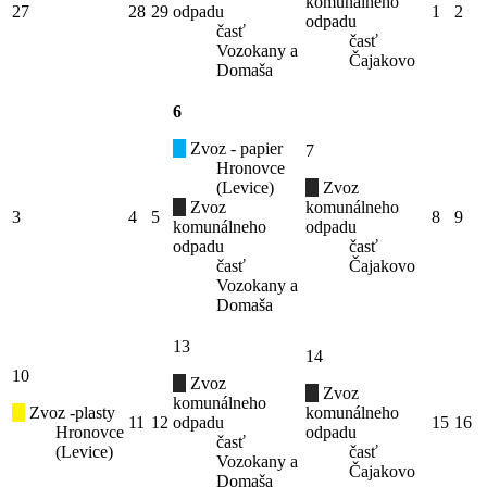
komunálneho
27
28
29
odpadu
1
2
odpadu
časť
časť
Vozokany a
Čajakovo
Domaša
6
Zvoz - papier
7
Hronovce
(Levice)
Zvoz
Zvoz
komunálneho
3
4
5
8
9
komunálneho
odpadu
odpadu
časť
časť
Čajakovo
Vozokany a
Domaša
13
14
10
Zvoz
Zvoz
komunálneho
Zvoz -plasty
komunálneho
11
12
odpadu
15
16
Hronovce
odpadu
časť
(Levice)
časť
Vozokany a
Čajakovo
Domaša