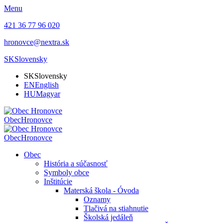
Menu
421 36 77 96 020
hronovce@nextra.sk
SK
Slovensky
SK
Slovensky
EN
English
HU
Magyar
Obec
Hronovce
Obec
Hronovce
Obec
História a súčasnosť
Symboly obce
Inštitúcie
Materská škola - Óvoda
Oznamy
Tlačivá na stiahnutie
Školská jedáleň