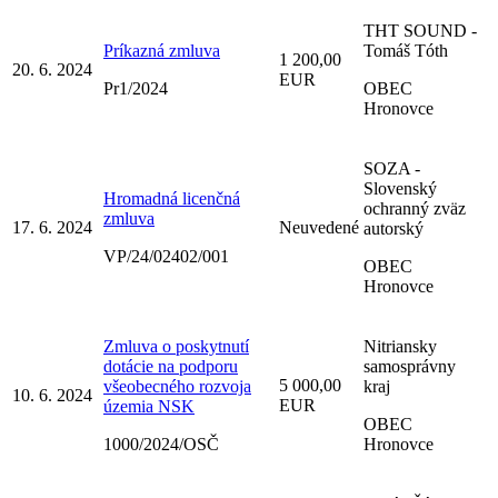
THT SOUND -
Príkazná zmluva
Tomáš Tóth
1 200,00
20. 6. 2024
EUR
Pr1/2024
OBEC
Hronovce
SOZA -
Slovenský
Hromadná licenčná
ochranný zväz
zmluva
17. 6. 2024
Neuvedené
autorský
VP/24/02402/001
OBEC
Hronovce
Zmluva o poskytnutí
Nitriansky
dotácie na podporu
samosprávny
5 000,00
všeobecného rozvoja
kraj
10. 6. 2024
EUR
územia NSK
OBEC
1000/2024/OSČ
Hronovce