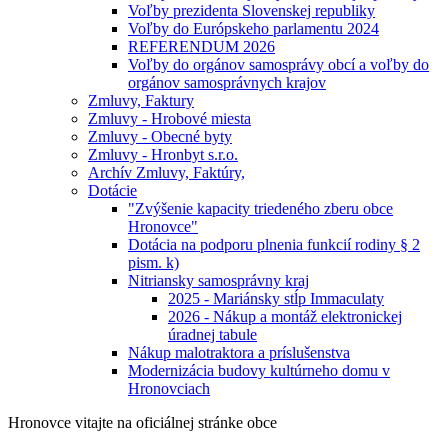
Voľby prezidenta Slovenskej republiky
Voľby do Európskeho parlamentu 2024
REFERENDUM 2026
Voľby do orgánov samosprávy obcí a voľby do
orgánov samosprávnych krajov
Zmluvy, Faktury
Zmluvy - Hrobové miesta
Zmluvy - Obecné byty
Zmluvy - Hronbyt s.r.o.
Archív Zmluvy, Faktúry,
Dotácie
"Zvýšenie kapacity triedeného zberu obce
Hronovce"
Dotácia na podporu plnenia funkcií rodiny § 2
pism. k)
Nitriansky samosprávny kraj
2025 - Mariánsky stĺp Immaculaty
2026 - Nákup a montáž elektronickej
úradnej tabule
Nákup malotraktora a príslušenstva
Modernizácia budovy kultúrneho domu v
Hronovciach
Hronovce
vitajte na oficiálnej stránke obce