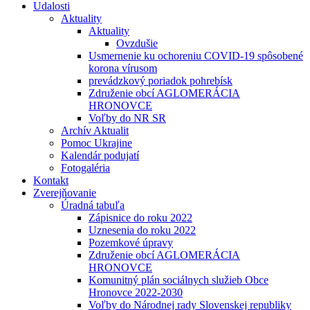
Udalosti
Aktuality
Aktuality
Ovzdušie
Usmernenie ku ochoreniu COVID-19 spôsobené
korona vírusom
prevádzkový poriadok pohrebísk
Združenie obcí AGLOMERÁCIA
HRONOVCE
Voľby do NR SR
Archív Aktualit
Pomoc Ukrajine
Kalendár podujatí
Fotogaléria
Kontakt
Zverejňovanie
Úradná tabuľa
Zápisnice do roku 2022
Uznesenia do roku 2022
Pozemkové úpravy
Združenie obcí AGLOMERÁCIA
HRONOVCE
Komunitný plán sociálnych služieb Obce
Hronovce 2022-2030
Voľby do Národnej rady Slovenskej republiky