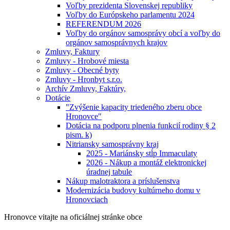
Voľby prezidenta Slovenskej republiky
Voľby do Európskeho parlamentu 2024
REFERENDUM 2026
Voľby do orgánov samosprávy obcí a voľby do
orgánov samosprávnych krajov
Zmluvy, Faktury
Zmluvy - Hrobové miesta
Zmluvy - Obecné byty
Zmluvy - Hronbyt s.r.o.
Archív Zmluvy, Faktúry,
Dotácie
"Zvýšenie kapacity triedeného zberu obce
Hronovce"
Dotácia na podporu plnenia funkcií rodiny § 2
pism. k)
Nitriansky samosprávny kraj
2025 - Mariánsky stĺp Immaculaty
2026 - Nákup a montáž elektronickej
úradnej tabule
Nákup malotraktora a príslušenstva
Modernizácia budovy kultúrneho domu v
Hronovciach
Hronovce
vitajte na oficiálnej stránke obce