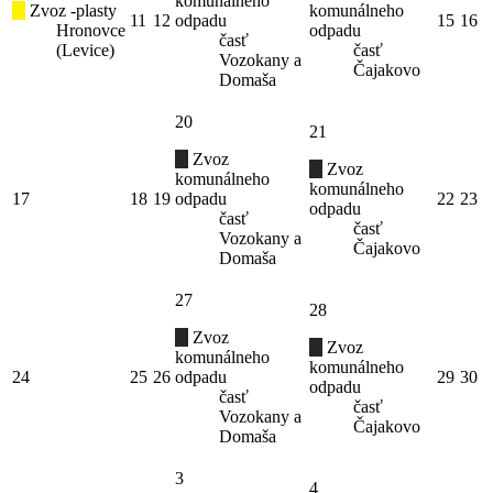
komunálneho
Zvoz -plasty
komunálneho
11
12
odpadu
15
16
Hronovce
odpadu
časť
(Levice)
časť
Vozokany a
Čajakovo
Domaša
20
21
Zvoz
Zvoz
komunálneho
komunálneho
17
18
19
odpadu
22
23
odpadu
časť
časť
Vozokany a
Čajakovo
Domaša
27
28
Zvoz
Zvoz
komunálneho
komunálneho
24
25
26
odpadu
29
30
odpadu
časť
časť
Vozokany a
Čajakovo
Domaša
3
4