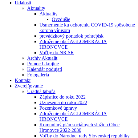
Udalosti
Aktuality
Aktuality
Ovzdušie
Usmernenie ku ochoreniu COVID-19 spôsobené
korona vírusom
prevádzkový poriadok pohrebísk
Združenie obcí AGLOMERÁCIA
HRONOVCE
Voľby do NR SR
Archív Aktualit
Pomoc Ukrajine
Kalendár podujatí
Fotogaléria
Kontakt
Zverejňovanie
Úradná tabuľa
Zápisnice do roku 2022
Uznesenia do roku 2022
Pozemkové úpravy
Združenie obcí AGLOMERÁCIA
HRONOVCE
Komunitný plán sociálnych služieb Obce
Hronovce 2022-2030
Voľby do Národnej rady Slovenskej republiky