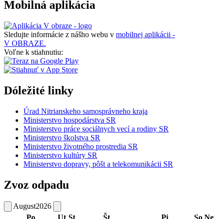
Mobilná aplikácia
Sledujte informácie z nášho webu v
mobilnej aplikácii -
V OBRAZE.
Voľne k stiahnutiu:
Dóležité linky
Úrad Nitrianskeho samosprávneho kraja
Ministerstvo hospodárstva SR
Ministerstvo práce sociálnych vecí a rodiny SR
Ministerstvo školstva SR
Ministerstvo životného prostredia SR
Ministerstvo kultúry SR
Ministerstvo dopravy, pôšt a telekomunikácii SR
Zvoz odpadu
August
2026
Po
Ut
St
Št
Pi
So
Ne