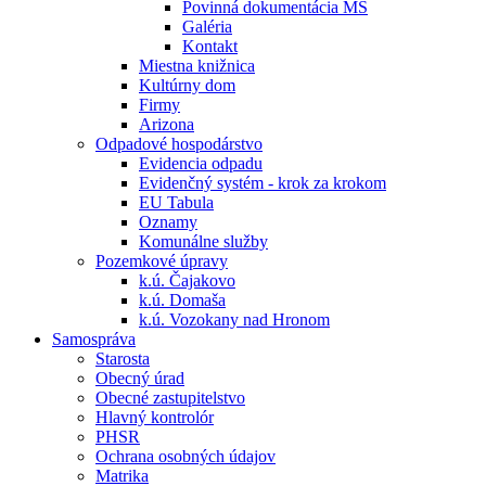
Povinná dokumentácia MŠ
Galéria
Kontakt
Miestna knižnica
Kultúrny dom
Firmy
Arizona
Odpadové hospodárstvo
Evidencia odpadu
Evidenčný systém - krok za krokom
EU Tabula
Oznamy
Komunálne služby
Pozemkové úpravy
k.ú. Čajakovo
k.ú. Domaša
k.ú. Vozokany nad Hronom
Samospráva
Starosta
Obecný úrad
Obecné zastupitelstvo
Hlavný kontrolór
PHSR
Ochrana osobných údajov
Matrika