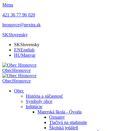
Menu
421 36 77 96 020
hronovce@nextra.sk
SK
Slovensky
SK
Slovensky
EN
English
HU
Magyar
Obec
Hronovce
Obec
Hronovce
Obec
História a súčasnosť
Symboly obce
Inštitúcie
Materská škola - Óvoda
Oznamy
Tlačivá na stiahnutie
Školská jedáleň