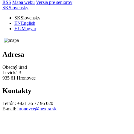
RSS
Mapa webu
Verzia pre seniorov
SK
Slovensky
SK
Slovensky
EN
English
HU
Magyar
Adresa
Obecný úrad
Levická 3
935 61 Hronovce
Kontakty
Telfón: +421 36 77 96 020
E-mail:
hronovce@nextra.sk