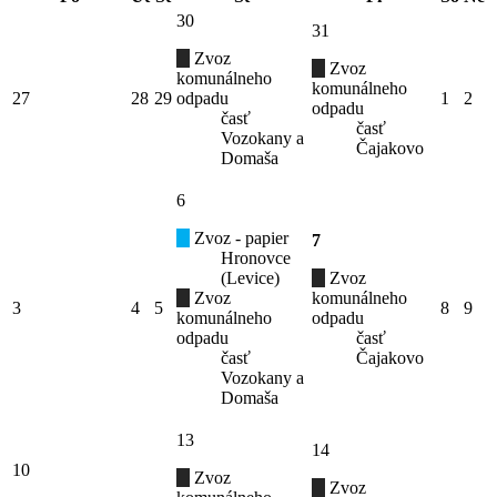
30
31
Zvoz
Zvoz
komunálneho
komunálneho
27
28
29
odpadu
1
2
odpadu
časť
časť
Vozokany a
Čajakovo
Domaša
6
Zvoz - papier
7
Hronovce
(Levice)
Zvoz
Zvoz
komunálneho
3
4
5
8
9
komunálneho
odpadu
odpadu
časť
časť
Čajakovo
Vozokany a
Domaša
13
14
10
Zvoz
Zvoz