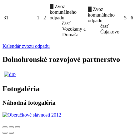
Zvoz
Zvoz
komunálneho
komunálneho
31
1
2
odpadu
5
6
odpadu
časť
časť
Vozokany a
Čajakovo
Domaša
Kalendár zvozu odpadu
Dolnohronské rozvojové partnerstvo
Fotogaléria
Náhodná fotogaléria