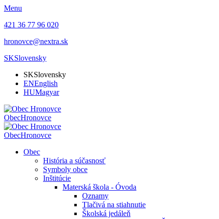
Menu
421 36 77 96 020
hronovce@nextra.sk
SK
Slovensky
SK
Slovensky
EN
English
HU
Magyar
Obec
Hronovce
Obec
Hronovce
Obec
História a súčasnosť
Symboly obce
Inštitúcie
Materská škola - Óvoda
Oznamy
Tlačivá na stiahnutie
Školská jedáleň