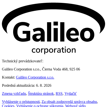
Technický prevádzkovateľ:
Galileo Corporation s.r.o., Čierna Voda 468, 925 06
Kontakt:
Galileo Corporation s.r.o.
Posledná aktualizácia: 6. 8. 2026
Zmena vzhľadu
,
Štruktúra stránok
,
RSS
,
Vytlačiť
Vyhlásenie o prístupnosti
,
Za obsah zodpovedá správca obsahu
,
Cookies
,
Vyhlásenie o ochrane súkromia
,
Webové sídlo