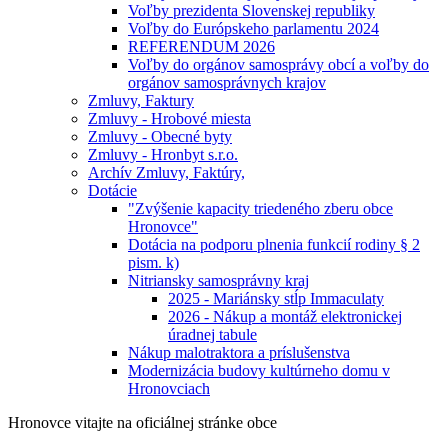
Voľby prezidenta Slovenskej republiky
Voľby do Európskeho parlamentu 2024
REFERENDUM 2026
Voľby do orgánov samosprávy obcí a voľby do
orgánov samosprávnych krajov
Zmluvy, Faktury
Zmluvy - Hrobové miesta
Zmluvy - Obecné byty
Zmluvy - Hronbyt s.r.o.
Archív Zmluvy, Faktúry,
Dotácie
"Zvýšenie kapacity triedeného zberu obce
Hronovce"
Dotácia na podporu plnenia funkcií rodiny § 2
pism. k)
Nitriansky samosprávny kraj
2025 - Mariánsky stĺp Immaculaty
2026 - Nákup a montáž elektronickej
úradnej tabule
Nákup malotraktora a príslušenstva
Modernizácia budovy kultúrneho domu v
Hronovciach
Hronovce
vitajte na oficiálnej stránke obce