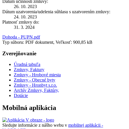
Dátum účinnosti zmluvy:
26. 10. 2023
Dátum uzatvorenia/udelenia súhlasu s uzatvorením zmluvy:
24. 10. 2023
Platnosť zmluvy do:
31. 3. 2024
Dohoda - PUPN.pdf
Typ súboru: PDF dokument, Veľkosť: 900,85 kB
Zverejňovanie
Úradná tabuľa
Zmluvy, Faktury
Zmluvy - Hrobové miesta
Zmluvy - Obecné byty
Zmluvy - Hronbyt s.r.o.
Archív Zmluvy, Faktúry,
Dotácie
Mobilná aplikácia
Sledujte informácie z nášho webu v
mobilnej aplikácii -