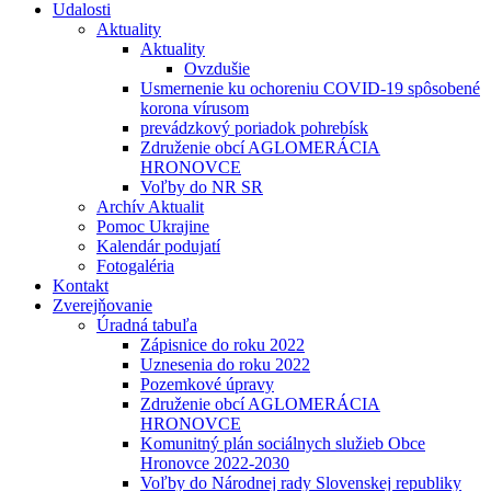
Udalosti
Aktuality
Aktuality
Ovzdušie
Usmernenie ku ochoreniu COVID-19 spôsobené
korona vírusom
prevádzkový poriadok pohrebísk
Združenie obcí AGLOMERÁCIA
HRONOVCE
Voľby do NR SR
Archív Aktualit
Pomoc Ukrajine
Kalendár podujatí
Fotogaléria
Kontakt
Zverejňovanie
Úradná tabuľa
Zápisnice do roku 2022
Uznesenia do roku 2022
Pozemkové úpravy
Združenie obcí AGLOMERÁCIA
HRONOVCE
Komunitný plán sociálnych služieb Obce
Hronovce 2022-2030
Voľby do Národnej rady Slovenskej republiky