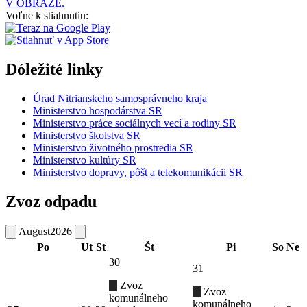
V OBRAZE.
Voľne k stiahnutiu:
Dóležité linky
Úrad Nitrianskeho samosprávneho kraja
Ministerstvo hospodárstva SR
Ministerstvo práce sociálnych vecí a rodiny SR
Ministerstvo školstva SR
Ministerstvo životného prostredia SR
Ministerstvo kultúry SR
Ministerstvo dopravy, pôšt a telekomunikácii SR
Zvoz odpadu
August
2026
Po
Ut
St
Št
Pi
So
Ne
30
31
Zvoz
Zvoz
komunálneho
komunálneho