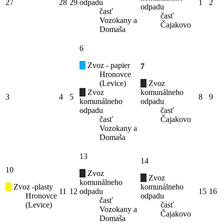
27
28
29
odpadu
1
2
odpadu
časť
časť
Vozokany a
Čajakovo
Domaša
6
Zvoz - papier
7
Hronovce
(Levice)
Zvoz
Zvoz
komunálneho
3
4
5
8
9
komunálneho
odpadu
odpadu
časť
časť
Čajakovo
Vozokany a
Domaša
13
14
10
Zvoz
Zvoz
komunálneho
Zvoz -plasty
komunálneho
11
12
odpadu
15
16
Hronovce
odpadu
časť
(Levice)
časť
Vozokany a
Čajakovo
Domaša