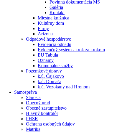
Povinná dokumentácia MŠ
Galéria
Kontakt
Miestna knižnica
Kultúrny dom
Firmy
Arizona
Odpadové hospodárstvo
Evidencia odpadu
Evidenčný systém - krok za krokom
EU Tabula
Oznamy
Komunálne služby
Pozemkové úpravy
k.ú. Čajakovo
k.ú. Domaša
k.ú. Vozokany nad Hronom
Samospráva
Starosta
Obecný úrad
Obecné zastupitelstvo
Hlavný kontrolór
PHSR
Ochrana osobných údajov
Matrika