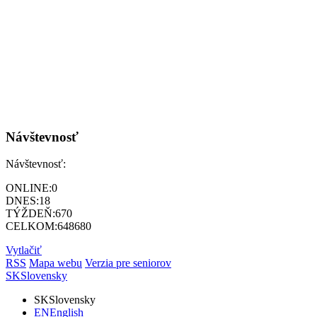
Návštevnosť
Návštevnosť:
ONLINE:
0
DNES:
18
TÝŽDEŇ:
670
CELKOM:
648680
Vytlačiť
RSS
Mapa webu
Verzia pre seniorov
SK
Slovensky
SK
Slovensky
EN
English