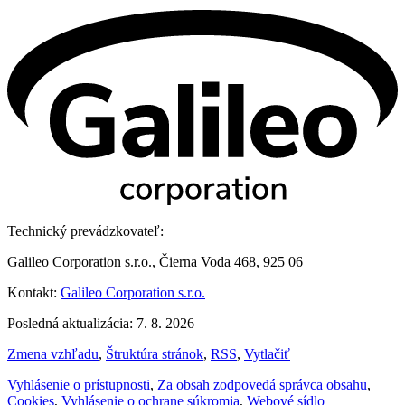
Technický prevádzkovateľ:
Galileo Corporation s.r.o., Čierna Voda 468, 925 06
Kontakt:
Galileo Corporation s.r.o.
Posledná aktualizácia: 7. 8. 2026
Zmena vzhľadu
,
Štruktúra stránok
,
RSS
,
Vytlačiť
Vyhlásenie o prístupnosti
,
Za obsah zodpovedá správca obsahu
,
Cookies
,
Vyhlásenie o ochrane súkromia
,
Webové sídlo