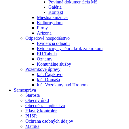
Povinná dokumentácia MŠ
Galéria
Kontakt
Miestna knižnica
Kultúrny dom
Firmy
Arizona
Odpadové hospodárstvo
Evidencia odpadu
Evidenčný systém - krok za krokom
EU Tabula
Oznamy
Komunálne služby
Pozemkové úpravy
k.ú. Čajakovo
k.ú. Domaša
k.ú. Vozokany nad Hronom
Samospráva
Starosta
Obecný úrad
Obecné zastupitelstvo
Hlavný kontrolór
PHSR
Ochrana osobných údajov
Matrika