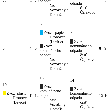
27
28
29
odpadu
1
2
odpadu
časť
časť
Vozokany a
Čajakovo
Domaša
6
Zvoz - papier
7
Hronovce
(Levice)
Zvoz
Zvoz
komunálneho
3
4
5
8
9
komunálneho
odpadu
odpadu
časť
časť
Čajakovo
Vozokany a
Domaša
13
14
10
Zvoz
Zvoz
komunálneho
Zvoz -plasty
komunálneho
11
12
odpadu
15
16
Hronovce
odpadu
časť
(Levice)
časť
Vozokany a
Čajakovo
Domaša