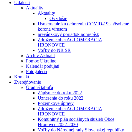
Udalosti
Aktuality
Aktuality
Ovzdušie
Usmernenie ku ochoreniu COVID-19 spôsobené
korona vírusom
prevádzkový poriadok pohrebísk
Združenie obcí AGLOMERÁCIA
HRONOVCE
Voľby do NR SR
Archív Aktualit
Pomoc Ukrajine
Kalendár podujatí
Fotogaléria
Kontakt
Zverejňovanie
Úradná tabuľa
Zápisnice do roku 2022
Uznesenia do roku 2022
Pozemkové úpravy
Združenie obcí AGLOMERÁCIA
HRONOVCE
Komunitný plán sociálnych služieb Obce
Hronovce 2022-2030
Voľby do Národnej rady Slovenskej republiky