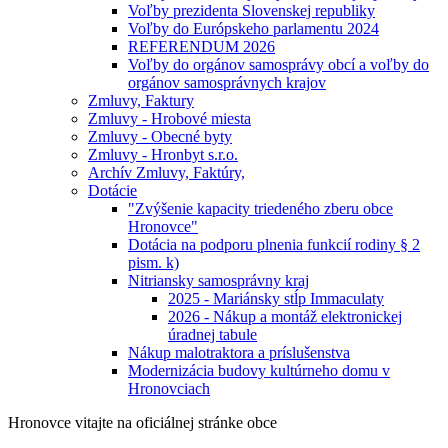
Voľby prezidenta Slovenskej republiky
Voľby do Európskeho parlamentu 2024
REFERENDUM 2026
Voľby do orgánov samosprávy obcí a voľby do
orgánov samosprávnych krajov
Zmluvy, Faktury
Zmluvy - Hrobové miesta
Zmluvy - Obecné byty
Zmluvy - Hronbyt s.r.o.
Archív Zmluvy, Faktúry,
Dotácie
"Zvýšenie kapacity triedeného zberu obce
Hronovce"
Dotácia na podporu plnenia funkcií rodiny § 2
pism. k)
Nitriansky samosprávny kraj
2025 - Mariánsky stĺp Immaculaty
2026 - Nákup a montáž elektronickej
úradnej tabule
Nákup malotraktora a príslušenstva
Modernizácia budovy kultúrneho domu v
Hronovciach
Hronovce
vitajte na oficiálnej stránke obce