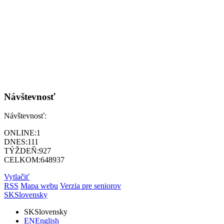
Návštevnosť
Návštevnosť:
ONLINE:
1
DNES:
111
TÝŽDEŇ:
927
CELKOM:
648937
Vytlačiť
RSS
Mapa webu
Verzia pre seniorov
SK
Slovensky
SK
Slovensky
EN
English