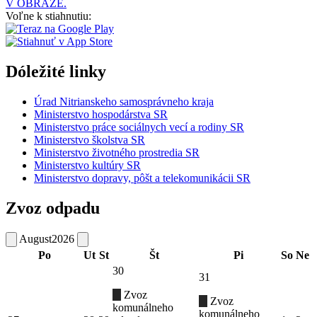
V OBRAZE.
Voľne k stiahnutiu:
Dóležité linky
Úrad Nitrianskeho samosprávneho kraja
Ministerstvo hospodárstva SR
Ministerstvo práce sociálnych vecí a rodiny SR
Ministerstvo školstva SR
Ministerstvo životného prostredia SR
Ministerstvo kultúry SR
Ministerstvo dopravy, pôšt a telekomunikácii SR
Zvoz odpadu
August
2026
Po
Ut
St
Št
Pi
So
Ne
30
31
Zvoz
Zvoz
komunálneho
komunálneho