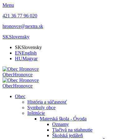
Menu
421 36 77 96 020
hronovce@nextra.sk
SK
Slovensky
SK
Slovensky
EN
English
HU
Magyar
Obec
Hronovce
Obec
Hronovce
Obec
História a súčasnosť
Symboly obce
Inštitúcie
Materská škola - Óvoda
Oznamy
Tlačivá na stiahnutie
Školská jedáleň