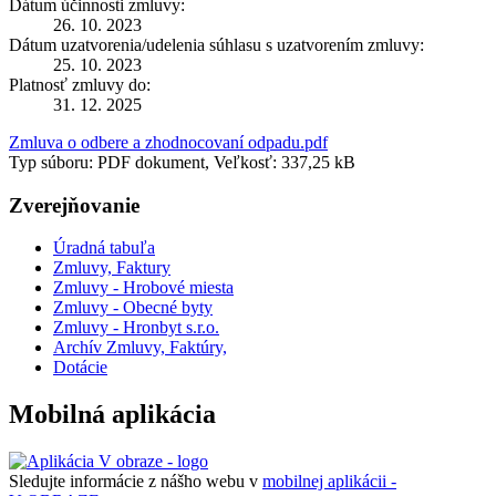
Dátum účinnosti zmluvy:
26. 10. 2023
Dátum uzatvorenia/udelenia súhlasu s uzatvorením zmluvy:
25. 10. 2023
Platnosť zmluvy do:
31. 12. 2025
Zmluva o odbere a zhodnocovaní odpadu.pdf
Typ súboru: PDF dokument, Veľkosť: 337,25 kB
Zverejňovanie
Úradná tabuľa
Zmluvy, Faktury
Zmluvy - Hrobové miesta
Zmluvy - Obecné byty
Zmluvy - Hronbyt s.r.o.
Archív Zmluvy, Faktúry,
Dotácie
Mobilná aplikácia
Sledujte informácie z nášho webu v
mobilnej aplikácii -