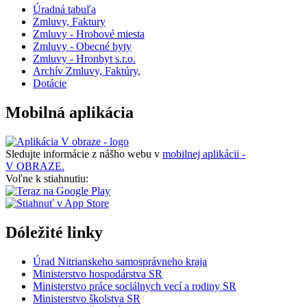
Úradná tabuľa
Zmluvy, Faktury
Zmluvy - Hrobové miesta
Zmluvy - Obecné byty
Zmluvy - Hronbyt s.r.o.
Archív Zmluvy, Faktúry,
Dotácie
Mobilná aplikácia
Sledujte informácie z nášho webu v
mobilnej aplikácii -
V OBRAZE.
Voľne k stiahnutiu:
Dóležité linky
Úrad Nitrianskeho samosprávneho kraja
Ministerstvo hospodárstva SR
Ministerstvo práce sociálnych vecí a rodiny SR
Ministerstvo školstva SR