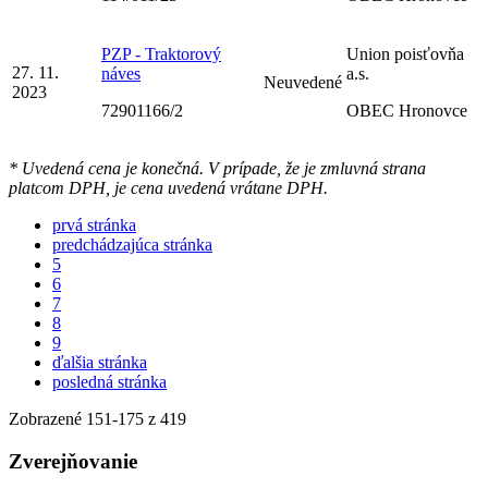
PZP - Traktorový
Union poisťovňa
27. 11.
náves
a.s.
Neuvedené
2023
72901166/2
OBEC Hronovce
* Uvedená cena je konečná. V prípade, že je zmluvná strana
platcom DPH, je cena uvedená vrátane DPH.
prvá stránka
predchádzajúca stránka
5
6
7
8
9
ďalšia stránka
posledná stránka
Zobrazené
151
-
175
z 419
Zverejňovanie