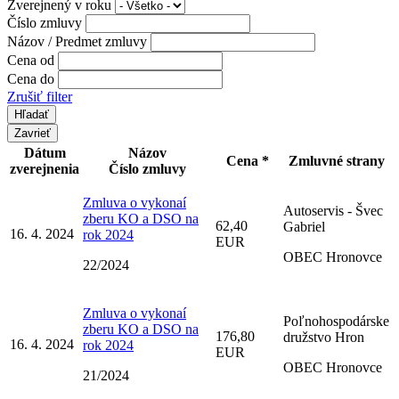
Zverejnený v roku
Číslo zmluvy
Názov / Predmet zmluvy
Cena od
Cena do
Zrušiť filter
Zavrieť
Dátum
Názov
Cena *
Zmluvné strany
zverejnenia
Číslo zmluvy
Zmluva o vykonaí
Autoservis - Švec
zberu KO a DSO na
62,40
Gabriel
16. 4. 2024
rok 2024
EUR
OBEC Hronovce
22/2024
Zmluva o vykonaí
Poľnohospodárske
zberu KO a DSO na
176,80
družstvo Hron
16. 4. 2024
rok 2024
EUR
OBEC Hronovce
21/2024