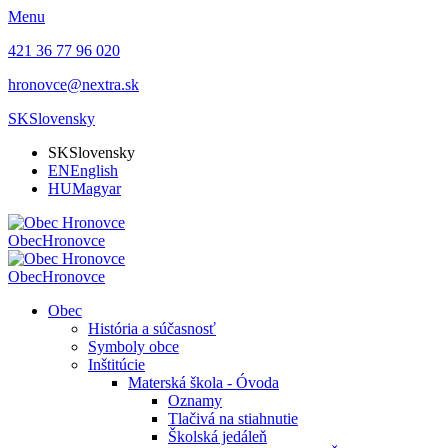
Menu
421 36 77 96 020
hronovce@nextra.sk
SK
Slovensky
SK
Slovensky
EN
English
HU
Magyar
Obec
Hronovce
Obec
Hronovce
Obec
História a súčasnosť
Symboly obce
Inštitúcie
Materská škola - Óvoda
Oznamy
Tlačivá na stiahnutie
Školská jedáleň