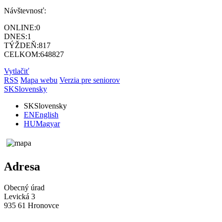
Návštevnosť:
ONLINE:
0
DNES:
1
TÝŽDEŇ:
817
CELKOM:
648827
Vytlačiť
RSS
Mapa webu
Verzia pre seniorov
SK
Slovensky
SK
Slovensky
EN
English
HU
Magyar
Adresa
Obecný úrad
Levická 3
935 61 Hronovce