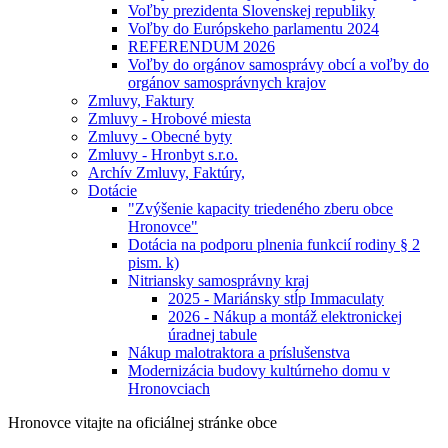
Voľby prezidenta Slovenskej republiky
Voľby do Európskeho parlamentu 2024
REFERENDUM 2026
Voľby do orgánov samosprávy obcí a voľby do
orgánov samosprávnych krajov
Zmluvy, Faktury
Zmluvy - Hrobové miesta
Zmluvy - Obecné byty
Zmluvy - Hronbyt s.r.o.
Archív Zmluvy, Faktúry,
Dotácie
"Zvýšenie kapacity triedeného zberu obce
Hronovce"
Dotácia na podporu plnenia funkcií rodiny § 2
pism. k)
Nitriansky samosprávny kraj
2025 - Mariánsky stĺp Immaculaty
2026 - Nákup a montáž elektronickej
úradnej tabule
Nákup malotraktora a príslušenstva
Modernizácia budovy kultúrneho domu v
Hronovciach
Hronovce
vitajte na oficiálnej stránke obce