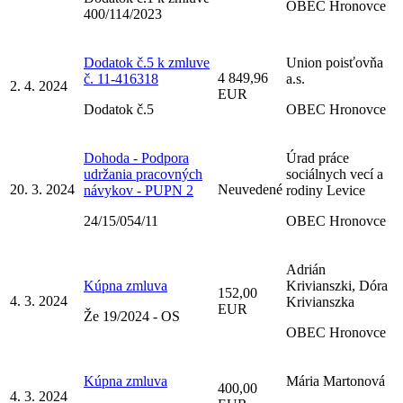
OBEC Hronovce
400/114/2023
Dodatok č.5 k zmluve
Union poisťovňa
4 849,96
č. 11-416318
a.s.
2. 4. 2024
EUR
Dodatok č.5
OBEC Hronovce
Dohoda - Podpora
Úrad práce
udržania pracovných
sociálnych vecí a
20. 3. 2024
Neuvedené
návykov - PUPN 2
rodiny Levice
24/15/054/11
OBEC Hronovce
Adrián
Kúpna zmluva
Krivianszki, Dóra
152,00
4. 3. 2024
Krivianszka
EUR
Že 19/2024 - OS
OBEC Hronovce
Kúpna zmluva
Mária Martonová
400,00
4. 3. 2024