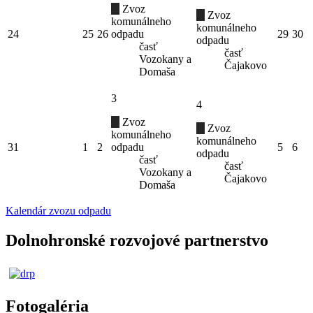
Zvoz
Zvoz
komunálneho
komunálneho
24
25
26
odpadu
29
30
odpadu
časť
časť
Vozokany a
Čajakovo
Domaša
3
4
Zvoz
Zvoz
komunálneho
komunálneho
31
1
2
odpadu
5
6
odpadu
časť
časť
Vozokany a
Čajakovo
Domaša
Kalendár zvozu odpadu
Dolnohronské rozvojové partnerstvo
Fotogaléria