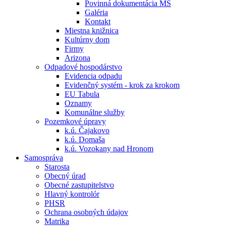
Povinná dokumentácia MŠ
Galéria
Kontakt
Miestna knižnica
Kultúrny dom
Firmy
Arizona
Odpadové hospodárstvo
Evidencia odpadu
Evidenčný systém - krok za krokom
EU Tabula
Oznamy
Komunálne služby
Pozemkové úpravy
k.ú. Čajakovo
k.ú. Domaša
k.ú. Vozokany nad Hronom
Samospráva
Starosta
Obecný úrad
Obecné zastupitelstvo
Hlavný kontrolór
PHSR
Ochrana osobných údajov
Matrika