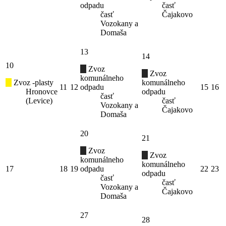
odpadu
časť
časť
Čajakovo
Vozokany a
Domaša
13
14
10
Zvoz
Zvoz
komunálneho
Zvoz -plasty
komunálneho
11
12
odpadu
15
16
Hronovce
odpadu
časť
(Levice)
časť
Vozokany a
Čajakovo
Domaša
20
21
Zvoz
Zvoz
komunálneho
komunálneho
17
18
19
odpadu
22
23
odpadu
časť
časť
Vozokany a
Čajakovo
Domaša
27
28