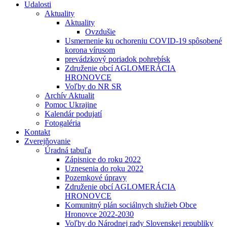
Udalosti
Aktuality
Aktuality
Ovzdušie
Usmernenie ku ochoreniu COVID-19 spôsobené
korona vírusom
prevádzkový poriadok pohrebísk
Združenie obcí AGLOMERÁCIA
HRONOVCE
Voľby do NR SR
Archív Aktualit
Pomoc Ukrajine
Kalendár podujatí
Fotogaléria
Kontakt
Zverejňovanie
Úradná tabuľa
Zápisnice do roku 2022
Uznesenia do roku 2022
Pozemkové úpravy
Združenie obcí AGLOMERÁCIA
HRONOVCE
Komunitný plán sociálnych služieb Obce
Hronovce 2022-2030
Voľby do Národnej rady Slovenskej republiky