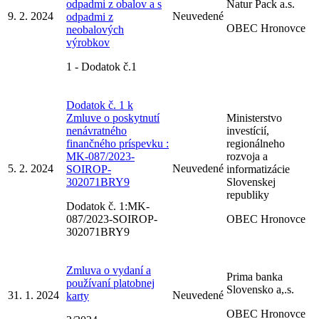
odpadmi z obalov a s
Natur Pack a.s.
9. 2. 2024
Neuvedené
odpadmi z
OBEC Hronovce
neobalových
výrobkov
1 - Dodatok č.1
Dodatok č. 1 k
Zmluve o poskytnutí
Ministerstvo
nenávratného
investícií,
finančného príspevku :
regionálneho
MK-087/2023-
rozvoja a
5. 2. 2024
Neuvedené
SOIROP-
informatizácie
302071BRY9
Slovenskej
republiky
Dodatok č. 1:MK-
087/2023-SOIROP-
OBEC Hronovce
302071BRY9
Zmluva o vydaní a
Prima banka
používaní platobnej
Slovensko a,.s.
31. 1. 2024
Neuvedené
karty
OBEC Hronovce