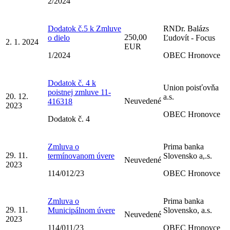
2/2024
Dodatok č.5 k Zmluve
RNDr. Balázs
250,00
o dielo
Ľudovít - Focus
2. 1. 2024
EUR
1/2024
OBEC Hronovce
Dodatok č. 4 k
Union poisťovňa
poistnej zmluve 11-
20. 12.
a.s.
Neuvedené
416318
2023
OBEC Hronovce
Dodatok č. 4
Zmluva o
Prima banka
29. 11.
termínovanom úvere
Slovensko a,.s.
Neuvedené
2023
114/012/23
OBEC Hronovce
Zmluva o
Prima banka
29. 11.
Municipálnom úvere
Slovensko, a.s.
Neuvedené
2023
114/011/23
OBEC Hronovce