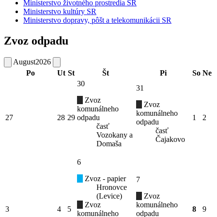
Ministerstvo životného prostredia SR
Ministerstvo kultúry SR
Ministerstvo dopravy, pôšt a telekomunikácii SR
Zvoz odpadu
August
2026
Po
Ut
St
Št
Pi
So
Ne
30
31
Zvoz
Zvoz
komunálneho
komunálneho
27
28
29
odpadu
1
2
odpadu
časť
časť
Vozokany a
Čajakovo
Domaša
6
Zvoz - papier
7
Hronovce
(Levice)
Zvoz
Zvoz
komunálneho
3
4
5
8
9
komunálneho
odpadu