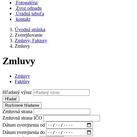
Fotogaléria
Zvoz odpadu
Úradná tabuľa
kontakt
Úvodná stránka
Zverejňovanie
Zmluvy, Faktury
Zmluvy
Zmluvy
Zmluvy
Faktúry
Hľadaný výraz
Hľadať
Rozšírené hľadanie
Zmluvná strana
Zmluvná strana IČO
Dátum zverejnenia od
Dátum zverejnenia do