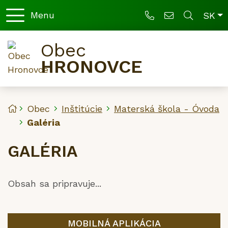
Sl
Menu
SK
421 36 77 96 020
hronovce@nex
Obec
HRONOVCE
Úvodná stránka
Obec
Inštitúcie
Materská škola - Óvoda
Galéria
GALÉRIA
Obsah sa pripravuje...
MOBILNÁ APLIKÁCIA