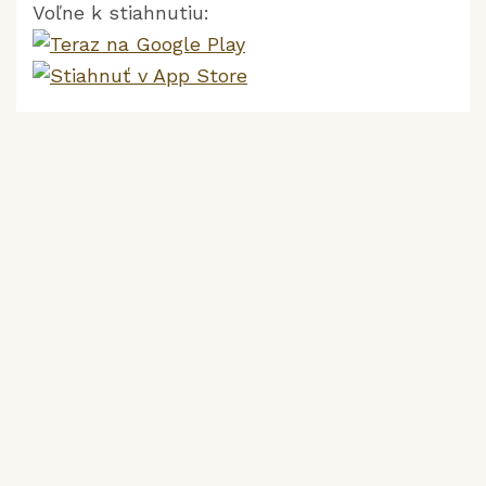
Voľne k stiahnutiu:
DÓLEŽITÉ LINKY
Úrad Nitrianskeho samosprávneho kraja
Ministerstvo hospodárstva SR
Ministerstvo práce sociálnych vecí
a rodiny SR
Ministerstvo školstva SR
Ministerstvo životného prostredia SR
Ministerstvo kultúry SR
Ministerstvo dopravy, pôšt
a telekomunikácii SR