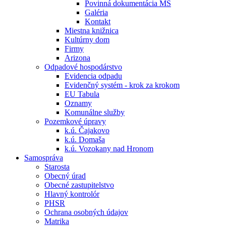
Povinná dokumentácia MŠ
Galéria
Kontakt
Miestna knižnica
Kultúrny dom
Firmy
Arizona
Odpadové hospodárstvo
Evidencia odpadu
Evidenčný systém - krok za krokom
EU Tabula
Oznamy
Komunálne služby
Pozemkové úpravy
k.ú. Čajakovo
k.ú. Domaša
k.ú. Vozokany nad Hronom
Samospráva
Starosta
Obecný úrad
Obecné zastupitelstvo
Hlavný kontrolór
PHSR
Ochrana osobných údajov
Matrika