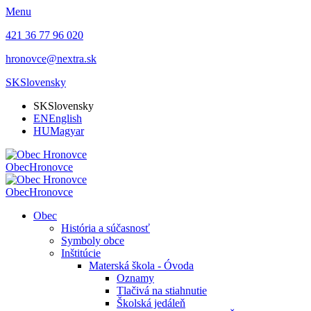
Menu
421 36 77 96 020
hronovce@nextra.sk
SK
Slovensky
SK
Slovensky
EN
English
HU
Magyar
Obec
Hronovce
Obec
Hronovce
Obec
História a súčasnosť
Symboly obce
Inštitúcie
Materská škola - Óvoda
Oznamy
Tlačivá na stiahnutie
Školská jedáleň