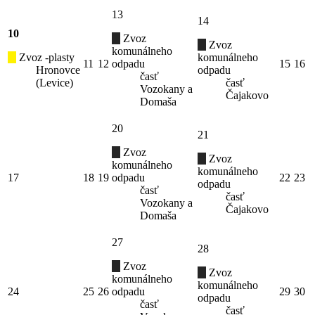
13
14
10
Zvoz
Zvoz
komunálneho
Zvoz -plasty
komunálneho
11
12
odpadu
15
16
Hronovce
odpadu
časť
(Levice)
časť
Vozokany a
Čajakovo
Domaša
20
21
Zvoz
Zvoz
komunálneho
komunálneho
17
18
19
odpadu
22
23
odpadu
časť
časť
Vozokany a
Čajakovo
Domaša
27
28
Zvoz
Zvoz
komunálneho
komunálneho
24
25
26
odpadu
29
30
odpadu
časť
časť