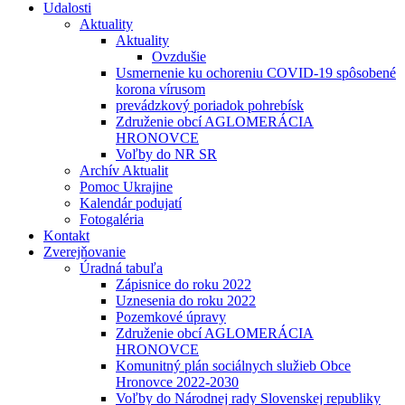
Udalosti
Aktuality
Aktuality
Ovzdušie
Usmernenie ku ochoreniu COVID-19 spôsobené
korona vírusom
prevádzkový poriadok pohrebísk
Združenie obcí AGLOMERÁCIA
HRONOVCE
Voľby do NR SR
Archív Aktualit
Pomoc Ukrajine
Kalendár podujatí
Fotogaléria
Kontakt
Zverejňovanie
Úradná tabuľa
Zápisnice do roku 2022
Uznesenia do roku 2022
Pozemkové úpravy
Združenie obcí AGLOMERÁCIA
HRONOVCE
Komunitný plán sociálnych služieb Obce
Hronovce 2022-2030
Voľby do Národnej rady Slovenskej republiky