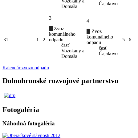
Vozokany a
Čajakovo
Domaša
3
4
Zvoz
Zvoz
komunálneho
komunálneho
31
1
2
odpadu
5
6
odpadu
časť
časť
Vozokany a
Čajakovo
Domaša
Kalendár zvozu odpadu
Dolnohronské rozvojové partnerstvo
Fotogaléria
Náhodná fotogaléria