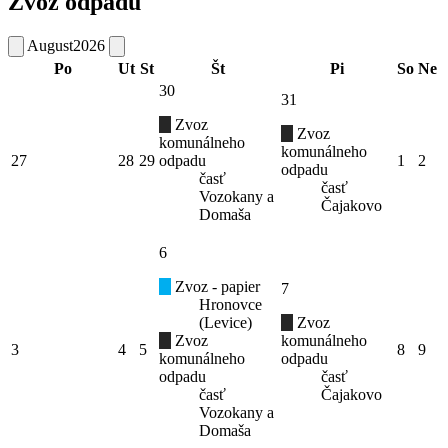
Zvoz odpadu
August
2026
Po
Ut
St
Št
Pi
So
Ne
30
31
Zvoz
Zvoz
komunálneho
komunálneho
27
28
29
odpadu
1
2
odpadu
časť
časť
Vozokany a
Čajakovo
Domaša
6
Zvoz - papier
7
Hronovce
(Levice)
Zvoz
Zvoz
komunálneho
3
4
5
8
9
komunálneho
odpadu
odpadu
časť
časť
Čajakovo
Vozokany a
Domaša