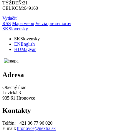
TÝŽDEŇ:
21
CELKOM:
649160
Vytlačiť
RSS
Mapa webu
Verzia pre seniorov
SK
Slovensky
SK
Slovensky
EN
English
HU
Magyar
Adresa
Obecný úrad
Levická 3
935 61 Hronovce
Kontakty
Telfón: +421 36 77 96 020
E-mail:
hronovce@nextra.sk