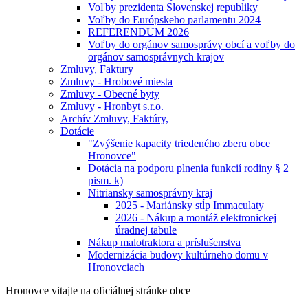
Voľby prezidenta Slovenskej republiky
Voľby do Európskeho parlamentu 2024
REFERENDUM 2026
Voľby do orgánov samosprávy obcí a voľby do
orgánov samosprávnych krajov
Zmluvy, Faktury
Zmluvy - Hrobové miesta
Zmluvy - Obecné byty
Zmluvy - Hronbyt s.r.o.
Archív Zmluvy, Faktúry,
Dotácie
"Zvýšenie kapacity triedeného zberu obce
Hronovce"
Dotácia na podporu plnenia funkcií rodiny § 2
pism. k)
Nitriansky samosprávny kraj
2025 - Mariánsky stĺp Immaculaty
2026 - Nákup a montáž elektronickej
úradnej tabule
Nákup malotraktora a príslušenstva
Modernizácia budovy kultúrneho domu v
Hronovciach
Hronovce
vitajte na oficiálnej stránke obce