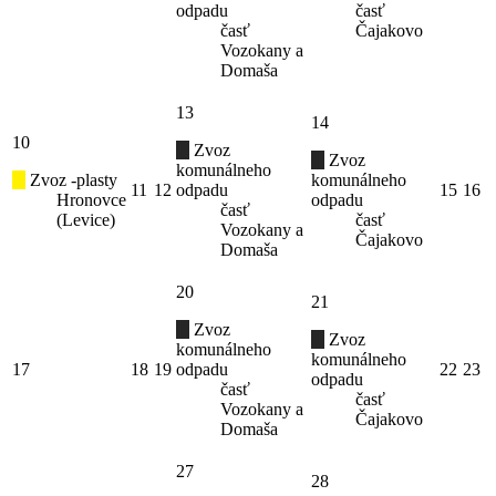
odpadu
časť
časť
Čajakovo
Vozokany a
Domaša
13
14
10
Zvoz
Zvoz
komunálneho
Zvoz -plasty
komunálneho
11
12
odpadu
15
16
Hronovce
odpadu
časť
(Levice)
časť
Vozokany a
Čajakovo
Domaša
20
21
Zvoz
Zvoz
komunálneho
komunálneho
17
18
19
odpadu
22
23
odpadu
časť
časť
Vozokany a
Čajakovo
Domaša
27
28