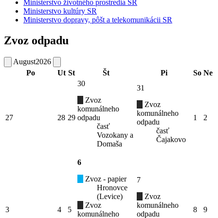
Ministerstvo životného prostredia SR
Ministerstvo kultúry SR
Ministerstvo dopravy, pôšt a telekomunikácii SR
Zvoz odpadu
August
2026
Po
Ut
St
Št
Pi
So
Ne
30
31
Zvoz
Zvoz
komunálneho
komunálneho
27
28
29
odpadu
1
2
odpadu
časť
časť
Vozokany a
Čajakovo
Domaša
6
Zvoz - papier
7
Hronovce
(Levice)
Zvoz
Zvoz
komunálneho
3
4
5
8
9
komunálneho
odpadu