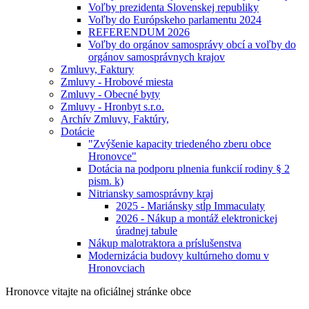
Voľby prezidenta Slovenskej republiky
Voľby do Európskeho parlamentu 2024
REFERENDUM 2026
Voľby do orgánov samosprávy obcí a voľby do
orgánov samosprávnych krajov
Zmluvy, Faktury
Zmluvy - Hrobové miesta
Zmluvy - Obecné byty
Zmluvy - Hronbyt s.r.o.
Archív Zmluvy, Faktúry,
Dotácie
"Zvýšenie kapacity triedeného zberu obce
Hronovce"
Dotácia na podporu plnenia funkcií rodiny § 2
pism. k)
Nitriansky samosprávny kraj
2025 - Mariánsky stĺp Immaculaty
2026 - Nákup a montáž elektronickej
úradnej tabule
Nákup malotraktora a príslušenstva
Modernizácia budovy kultúrneho domu v
Hronovciach
Hronovce
vitajte na oficiálnej stránke obce