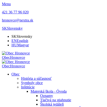
Menu
421 36 77 96 020
hronovce@nextra.sk
SK
Slovensky
SK
Slovensky
EN
English
HU
Magyar
Obec
Hronovce
Obec
Hronovce
Obec
História a súčasnosť
Symboly obce
Inštitúcie
Materská škola - Óvoda
Oznamy
Tlačivá na stiahnutie
Školská jedáleň