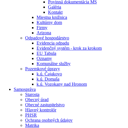
Povinná dokumentácia MŠ
Galéria
Kontakt
Miestna knižnica
Kultúrny dom
Firmy
Arizona
Odpadové hospodárstvo
Evidencia odpadu
Evidenčný systém - krok za krokom
EU Tabula
Oznamy
Komunálne služby
Pozemkové úpravy
k.ú. Čajakovo
k.ú. Domaša
k.ú. Vozokany nad Hronom
Samospráva
Starosta
Obecný úrad
Obecné zastupitelstvo
Hlavný kontrolór
PHSR
Ochrana osobných údajov
Matrika