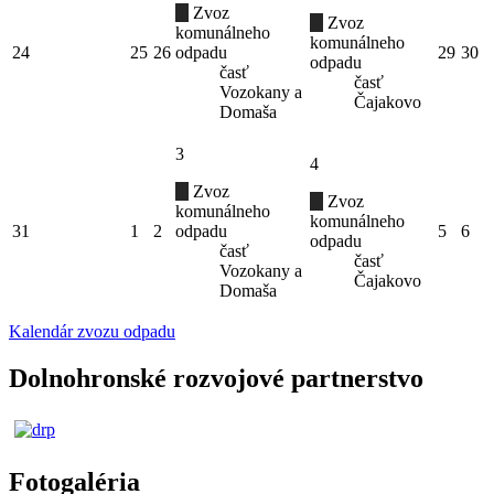
Zvoz
Zvoz
komunálneho
komunálneho
24
25
26
odpadu
29
30
odpadu
časť
časť
Vozokany a
Čajakovo
Domaša
3
4
Zvoz
Zvoz
komunálneho
komunálneho
31
1
2
odpadu
5
6
odpadu
časť
časť
Vozokany a
Čajakovo
Domaša
Kalendár zvozu odpadu
Dolnohronské rozvojové partnerstvo
Fotogaléria