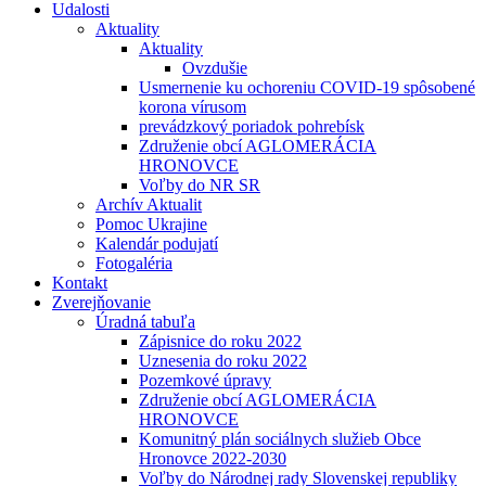
Udalosti
Aktuality
Aktuality
Ovzdušie
Usmernenie ku ochoreniu COVID-19 spôsobené
korona vírusom
prevádzkový poriadok pohrebísk
Združenie obcí AGLOMERÁCIA
HRONOVCE
Voľby do NR SR
Archív Aktualit
Pomoc Ukrajine
Kalendár podujatí
Fotogaléria
Kontakt
Zverejňovanie
Úradná tabuľa
Zápisnice do roku 2022
Uznesenia do roku 2022
Pozemkové úpravy
Združenie obcí AGLOMERÁCIA
HRONOVCE
Komunitný plán sociálnych služieb Obce
Hronovce 2022-2030
Voľby do Národnej rady Slovenskej republiky