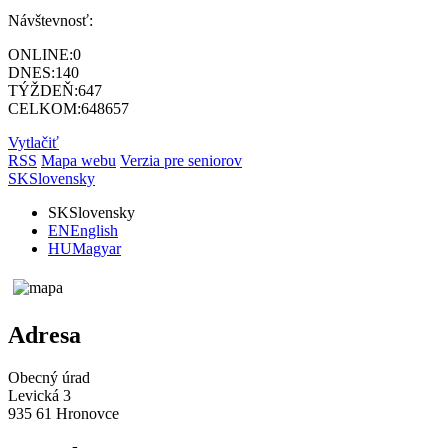
Návštevnosť:
ONLINE:
0
DNES:
140
TÝŽDEŇ:
647
CELKOM:
648657
Vytlačiť
RSS
Mapa webu
Verzia pre seniorov
SK
Slovensky
SK
Slovensky
EN
English
HU
Magyar
Adresa
Obecný úrad
Levická 3
935 61 Hronovce