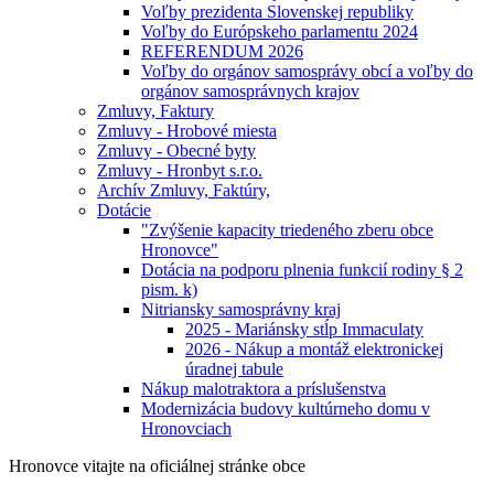
Voľby prezidenta Slovenskej republiky
Voľby do Európskeho parlamentu 2024
REFERENDUM 2026
Voľby do orgánov samosprávy obcí a voľby do
orgánov samosprávnych krajov
Zmluvy, Faktury
Zmluvy - Hrobové miesta
Zmluvy - Obecné byty
Zmluvy - Hronbyt s.r.o.
Archív Zmluvy, Faktúry,
Dotácie
"Zvýšenie kapacity triedeného zberu obce
Hronovce"
Dotácia na podporu plnenia funkcií rodiny § 2
pism. k)
Nitriansky samosprávny kraj
2025 - Mariánsky stĺp Immaculaty
2026 - Nákup a montáž elektronickej
úradnej tabule
Nákup malotraktora a príslušenstva
Modernizácia budovy kultúrneho domu v
Hronovciach
Hronovce
vitajte na oficiálnej stránke obce