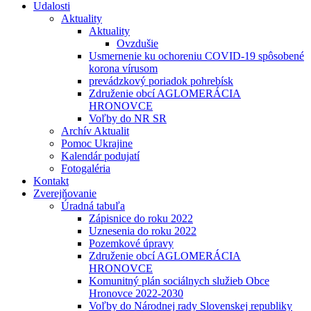
Udalosti
Aktuality
Aktuality
Ovzdušie
Usmernenie ku ochoreniu COVID-19 spôsobené
korona vírusom
prevádzkový poriadok pohrebísk
Združenie obcí AGLOMERÁCIA
HRONOVCE
Voľby do NR SR
Archív Aktualit
Pomoc Ukrajine
Kalendár podujatí
Fotogaléria
Kontakt
Zverejňovanie
Úradná tabuľa
Zápisnice do roku 2022
Uznesenia do roku 2022
Pozemkové úpravy
Združenie obcí AGLOMERÁCIA
HRONOVCE
Komunitný plán sociálnych služieb Obce
Hronovce 2022-2030
Voľby do Národnej rady Slovenskej republiky