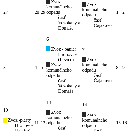
Zvoz
Zvoz
komunálneho
komunálneho
27
28
29
odpadu
1
2
odpadu
časť
časť
Vozokany a
Čajakovo
Domaša
6
Zvoz - papier
7
Hronovce
(Levice)
Zvoz
Zvoz
komunálneho
3
4
5
8
9
komunálneho
odpadu
odpadu
časť
časť
Čajakovo
Vozokany a
Domaša
13
14
10
Zvoz
Zvoz
komunálneho
Zvoz -plasty
komunálneho
11
12
odpadu
15
16
Hronovce
odpadu
časť
(Levice)
časť