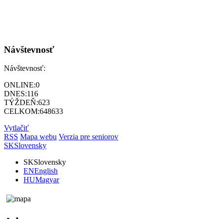
Návštevnosť
Návštevnosť:
ONLINE:
0
DNES:
116
TÝŽDEŇ:
623
CELKOM:
648633
Vytlačiť
RSS
Mapa webu
Verzia pre seniorov
SK
Slovensky
SK
Slovensky
EN
English
HU
Magyar