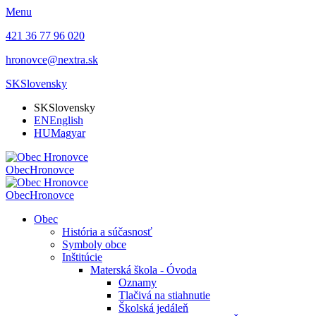
Menu
421 36 77 96 020
hronovce@nextra.sk
SK
Slovensky
SK
Slovensky
EN
English
HU
Magyar
Obec
Hronovce
Obec
Hronovce
Obec
História a súčasnosť
Symboly obce
Inštitúcie
Materská škola - Óvoda
Oznamy
Tlačivá na stiahnutie
Školská jedáleň