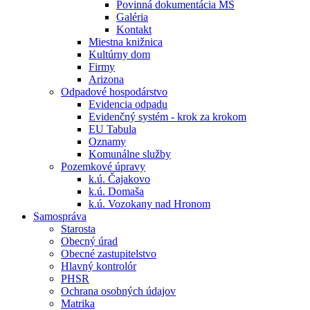
Povinná dokumentácia MŠ
Galéria
Kontakt
Miestna knižnica
Kultúrny dom
Firmy
Arizona
Odpadové hospodárstvo
Evidencia odpadu
Evidenčný systém - krok za krokom
EU Tabula
Oznamy
Komunálne služby
Pozemkové úpravy
k.ú. Čajakovo
k.ú. Domaša
k.ú. Vozokany nad Hronom
Samospráva
Starosta
Obecný úrad
Obecné zastupitelstvo
Hlavný kontrolór
PHSR
Ochrana osobných údajov
Matrika