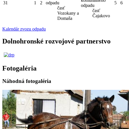
komunálneho
31
1
2
odpadu
5
6
odpadu
časť
časť
Vozokany a
Čajakovo
Domaša
Kalendár zvozu odpadu
Dolnohronské rozvojové partnerstvo
Fotogaléria
Náhodná fotogaléria