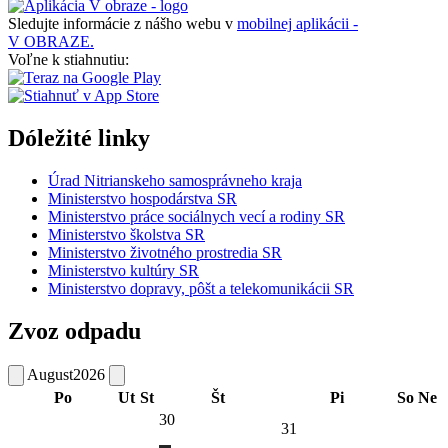
Sledujte informácie z nášho webu v
mobilnej aplikácii -
V OBRAZE.
Voľne k stiahnutiu:
Dóležité linky
Úrad Nitrianskeho samosprávneho kraja
Ministerstvo hospodárstva SR
Ministerstvo práce sociálnych vecí a rodiny SR
Ministerstvo školstva SR
Ministerstvo životného prostredia SR
Ministerstvo kultúry SR
Ministerstvo dopravy, pôšt a telekomunikácii SR
Zvoz odpadu
August
2026
Po
Ut
St
Št
Pi
So
Ne
30
31