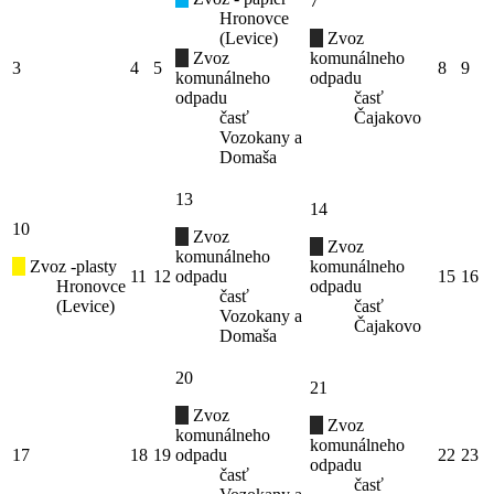
7
Hronovce
(Levice)
Zvoz
Zvoz
komunálneho
3
4
5
8
9
komunálneho
odpadu
odpadu
časť
časť
Čajakovo
Vozokany a
Domaša
13
14
10
Zvoz
Zvoz
komunálneho
Zvoz -plasty
komunálneho
11
12
odpadu
15
16
Hronovce
odpadu
časť
(Levice)
časť
Vozokany a
Čajakovo
Domaša
20
21
Zvoz
Zvoz
komunálneho
komunálneho
17
18
19
odpadu
22
23
odpadu
časť
časť