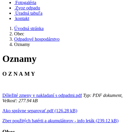
Fotogaléria
Zvoz odpadu
Úradná tabuľa
kontakt
Úvodná stránka
Obec
Odpadové hospodárstvo
Oznamy
Oznamy
O Z N A M Y
Dôležité zmeny v nakladaní s odpadmi.pdf
Typ: PDF dokument,
Velkosť: 277.94 kB
Ako správne separovať.pdf (126.28 kB)
Zber použitých batérii a akumulátorov - info leták (239.12 kB)
Obec