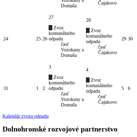
Vozokany a
Čajakovo
Domaša
27
28
Zvoz
Zvoz
komunálneho
komunálneho
24
25
26
odpadu
29
30
odpadu
časť
časť
Vozokany a
Čajakovo
Domaša
3
4
Zvoz
Zvoz
komunálneho
komunálneho
31
1
2
odpadu
5
6
odpadu
časť
časť
Vozokany a
Čajakovo
Domaša
Kalendár zvozu odpadu
Dolnohronské rozvojové partnerstvo