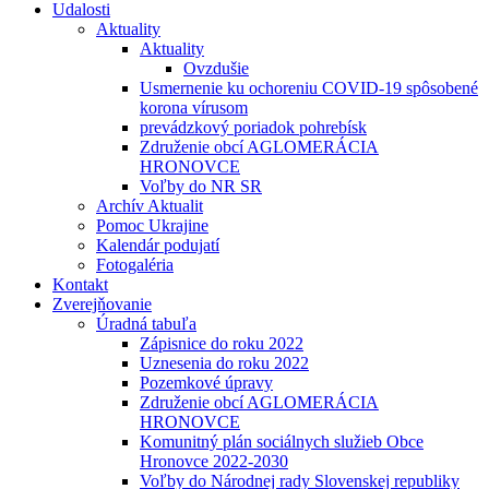
Udalosti
Aktuality
Aktuality
Ovzdušie
Usmernenie ku ochoreniu COVID-19 spôsobené
korona vírusom
prevádzkový poriadok pohrebísk
Združenie obcí AGLOMERÁCIA
HRONOVCE
Voľby do NR SR
Archív Aktualit
Pomoc Ukrajine
Kalendár podujatí
Fotogaléria
Kontakt
Zverejňovanie
Úradná tabuľa
Zápisnice do roku 2022
Uznesenia do roku 2022
Pozemkové úpravy
Združenie obcí AGLOMERÁCIA
HRONOVCE
Komunitný plán sociálnych služieb Obce
Hronovce 2022-2030
Voľby do Národnej rady Slovenskej republiky