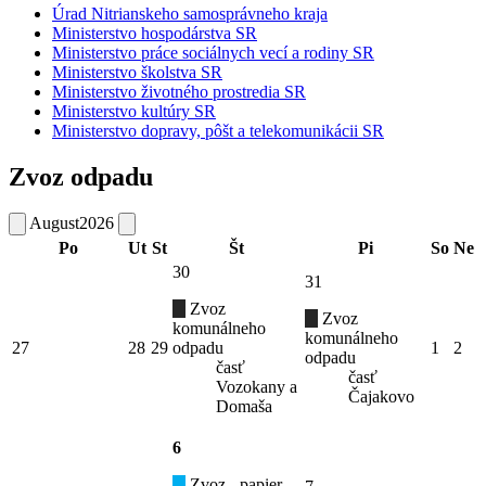
Úrad Nitrianskeho samosprávneho kraja
Ministerstvo hospodárstva SR
Ministerstvo práce sociálnych vecí a rodiny SR
Ministerstvo školstva SR
Ministerstvo životného prostredia SR
Ministerstvo kultúry SR
Ministerstvo dopravy, pôšt a telekomunikácii SR
Zvoz odpadu
August
2026
Po
Ut
St
Št
Pi
So
Ne
30
31
Zvoz
Zvoz
komunálneho
komunálneho
27
28
29
odpadu
1
2
odpadu
časť
časť
Vozokany a
Čajakovo
Domaša
6
Zvoz - papier