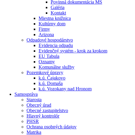
Povinná dokumentácia MŠ
Galéria
Kontakt
Miestna knižnica
Kultúrny dom
Firmy
Arizona
Odpadové hospodárstvo
Evidencia odpadu
Evidenčný systém - krok za krokom
EU Tabula
Oznamy
Komunálne služby
Pozemkové úpravy
k.ú. Čajakovo
k.ú. Domaša
k.ú. Vozokany nad Hronom
Samospráva
Starosta
Obecný úrad
Obecné zastupitelstvo
Hlavný kontrolór
PHSR
Ochrana osobných údajov
Matrika