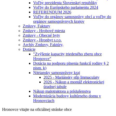
Voľby prezidenta Slovenskej republiky
Voľby do Európskeho parlamentu 2024
REFERENDUM 2026
Voľby do orgánov samosprávy obcí a voľby do
orgánov samosprávnych krajov
Zmluvy, Faktury
Zmluvy - Hrobové miesta
Zmluvy - Obecné byty
Zmluvy - Hronbyt s.r.o.
Archív Zmluvy, Faktúry,
Dotácie
"Zvýšenie kapacity triedeného zberu obce
Hronovce"
Dotácia na podporu plnenia funkcií rodiny § 2
pism. k)
Nitriansky samosprávny kraj
2025 - Mariánsky stĺp Immaculaty
2026 - Nákup a montáž elektronickej
úradnej tabule
Nákup malotraktora a príslušenstva
Modernizácia budovy kultúrneho domu v
Hronovciach
Hronovce
vitajte na oficiálnej stránke obce