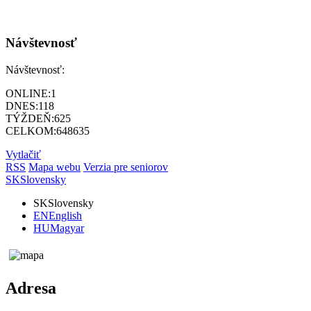
Návštevnosť
Návštevnosť:
ONLINE:
1
DNES:
118
TÝŽDEŇ:
625
CELKOM:
648635
Vytlačiť
RSS
Mapa webu
Verzia pre seniorov
SK
Slovensky
SK
Slovensky
EN
English
HU
Magyar
Adresa