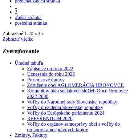
predchádzajúca stránka
1
2
ďalšia stránka
posledná stránka
Zobrazené
1
-
20
z 35
Zobraziť všetko
Zverejňovanie
Úradná tabuľa
Zápisnice do roku 2022
Uznesenia do roku 2022
Pozemkové úpravy
Združenie obcí AGLOMERÁCIA HRONOVCE
Komunitný plán sociálnych služieb Obce Hronovce
2022-2030
Voľby do Národnej rady Slovenskej republiky
Voľby prezidenta Slovenskej republiky
Voľby do Európskeho parlamentu 2024
REFERENDUM 2026
Voľby do orgánov samosprávy obcí a voľby do
orgánov samosprávnych krajov
Zmluvy, Faktury