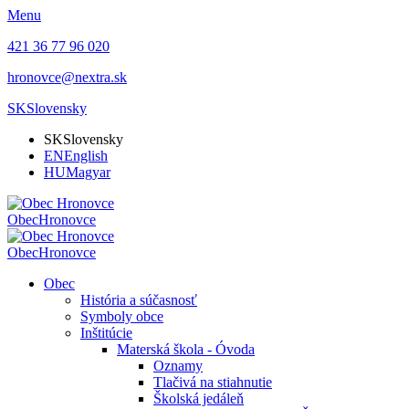
Menu
421 36 77 96 020
hronovce@nextra.sk
SK
Slovensky
SK
Slovensky
EN
English
HU
Magyar
Obec
Hronovce
Obec
Hronovce
Obec
História a súčasnosť
Symboly obce
Inštitúcie
Materská škola - Óvoda
Oznamy
Tlačivá na stiahnutie
Školská jedáleň