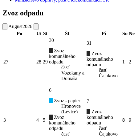
Zvoz odpadu
August
2026
Po
Ut
St
Št
Pi
So
Ne
30
31
Zvoz
Zvoz
komunálneho
komunálneho
27
28
29
odpadu
1
2
odpadu
časť
časť
Vozokany a
Čajakovo
Domaša
6
Zvoz - papier
7
Hronovce
(Levice)
Zvoz
Zvoz
komunálneho
3
4
5
8
9
komunálneho
odpadu
odpadu
časť
časť
Čajakovo