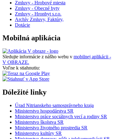
Zmluvy - Hrobové miesta
Zmluvy - Obecné byty
Zmluvy - Hronbyt s.r.o.
Archív Zmluvy, Faktúry,
Dotácie
Mobilná aplikácia
Sledujte informácie z nášho webu v
mobilnej aplikácii -
V OBRAZE.
Voľne k stiahnutiu:
Dóležité linky
Úrad Nitrianskeho samosprávneho kraja
Ministerstvo hospodárstva SR
Ministerstvo práce sociálnych vecí a rodiny SR
Ministerstvo školstva SR
Ministerstvo životného prostredia SR
Ministerstvo kultúry SR
Ministerstvo dopravy, pôšt a telekomunikácii SR