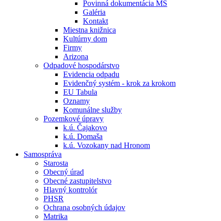
Povinná dokumentácia MŠ
Galéria
Kontakt
Miestna knižnica
Kultúrny dom
Firmy
Arizona
Odpadové hospodárstvo
Evidencia odpadu
Evidenčný systém - krok za krokom
EU Tabula
Oznamy
Komunálne služby
Pozemkové úpravy
k.ú. Čajakovo
k.ú. Domaša
k.ú. Vozokany nad Hronom
Samospráva
Starosta
Obecný úrad
Obecné zastupitelstvo
Hlavný kontrolór
PHSR
Ochrana osobných údajov
Matrika