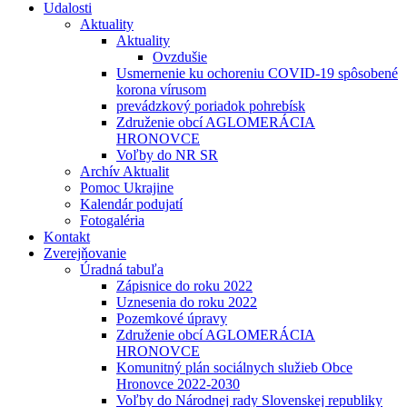
Udalosti
Aktuality
Aktuality
Ovzdušie
Usmernenie ku ochoreniu COVID-19 spôsobené
korona vírusom
prevádzkový poriadok pohrebísk
Združenie obcí AGLOMERÁCIA
HRONOVCE
Voľby do NR SR
Archív Aktualit
Pomoc Ukrajine
Kalendár podujatí
Fotogaléria
Kontakt
Zverejňovanie
Úradná tabuľa
Zápisnice do roku 2022
Uznesenia do roku 2022
Pozemkové úpravy
Združenie obcí AGLOMERÁCIA
HRONOVCE
Komunitný plán sociálnych služieb Obce
Hronovce 2022-2030
Voľby do Národnej rady Slovenskej republiky