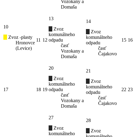
Vozokany a
Domaša
13
14
10
Zvoz
Zvoz
komunálneho
Zvoz -plasty
komunálneho
11
12
odpadu
15
16
Hronovce
odpadu
časť
(Levice)
časť
Vozokany a
Čajakovo
Domaša
20
21
Zvoz
Zvoz
komunálneho
komunálneho
17
18
19
odpadu
22
23
odpadu
časť
časť
Vozokany a
Čajakovo
Domaša
27
28
Zvoz
Zvoz
komunálneho
komunálneho