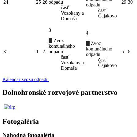
24
25
26
odpadu
29
30
odpadu
časť
časť
Vozokany a
Čajakovo
Domaša
3
4
Zvoz
Zvoz
komunálneho
komunálneho
31
1
2
odpadu
5
6
odpadu
časť
časť
Vozokany a
Čajakovo
Domaša
Kalendár zvozu odpadu
Dolnohronské rozvojové partnerstvo
Fotogaléria
Náhodná fotogaléria