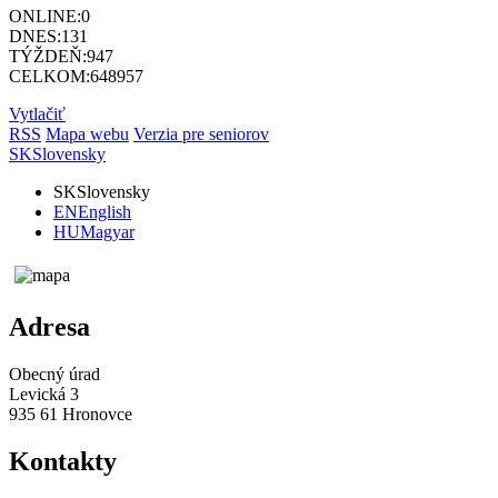
ONLINE:
0
DNES:
131
TÝŽDEŇ:
947
CELKOM:
648957
Vytlačiť
RSS
Mapa webu
Verzia pre seniorov
SK
Slovensky
SK
Slovensky
EN
English
HU
Magyar
Adresa
Obecný úrad
Levická 3
935 61 Hronovce
Kontakty