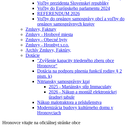
Voľby prezidenta Slovenskej republiky
Voľby do Európskeho parlamentu 2024
REFERENDUM 2026
Voľby do orgánov samosprávy obcí a voľby do
orgánov samosprávnych krajov
Zmluvy, Faktury
Zmluvy - Hrobové miesta
Zmluvy - Obecné byty
Zmluvy - Hronbyt s.r.o.
Archív Zmluvy, Faktúry,
Dotácie
"Zvýšenie kapacity triedeného zberu obce
Hronovce"
Dotácia na podporu plnenia funkcií rodiny § 2
pism. k)
Nitriansky samosprávny kraj
2025 - Mariánsky stĺp Immaculaty
2026 - Nákup a montáž elektronickej
úradnej tabule
Nákup malotraktora a príslušenstva
Modernizácia budovy kultúrneho domu v
Hronovciach
Hronovce
vitajte na oficiálnej stránke obce