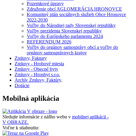
Pozemkové úpravy
Združenie obcí AGLOMERÁCIA HRONOVCE
Komunitný plán sociálnych služieb Obce Hronovce
2022-2030
Voľby do Národnej rady Slovenskej republiky
Voľby prezidenta Slovenskej republiky
Voľby do Európskeho parlamentu 2024
REFERENDUM 2026
Voľby do orgánov samosprávy obcí a voľby do
orgánov samosprávnych krajov
Zmluvy, Faktury
Zmluvy - Hrobové miesta
Zmluvy - Obecné byty
Zmluvy - Hronbyt s.r.o.
Archív Zmluvy, Faktúry,
Dotácie
Mobilná aplikácia
Sledujte informácie z nášho webu v
mobilnej aplikácii -
V OBRAZE.
Voľne k stiahnutiu: