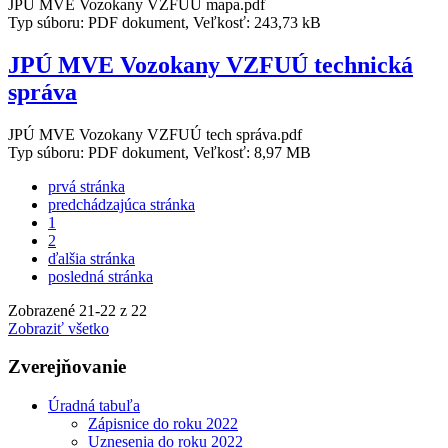
JPÚ MVE Vozokany VZFUÚ mapa.pdf
Typ súboru: PDF dokument, Veľkosť: 243,73 kB
JPÚ MVE Vozokany VZFUÚ technická
správa
JPÚ MVE Vozokany VZFUÚ tech správa.pdf
Typ súboru: PDF dokument, Veľkosť: 8,97 MB
prvá stránka
predchádzajúca stránka
1
2
ďalšia stránka
posledná stránka
Zobrazené
21
-
22
z 22
Zobraziť všetko
Zverejňovanie
Úradná tabuľa
Zápisnice do roku 2022
Uznesenia do roku 2022