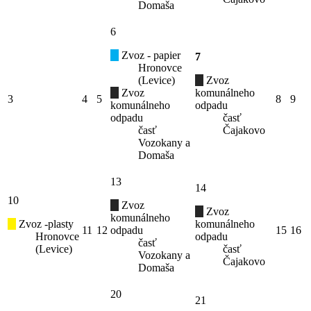
Domaša
6
Zvoz - papier
7
Hronovce
(Levice)
Zvoz
Zvoz
komunálneho
3
4
5
8
9
komunálneho
odpadu
odpadu
časť
časť
Čajakovo
Vozokany a
Domaša
13
14
10
Zvoz
Zvoz
komunálneho
Zvoz -plasty
komunálneho
11
12
odpadu
15
16
Hronovce
odpadu
časť
(Levice)
časť
Vozokany a
Čajakovo
Domaša
20
21