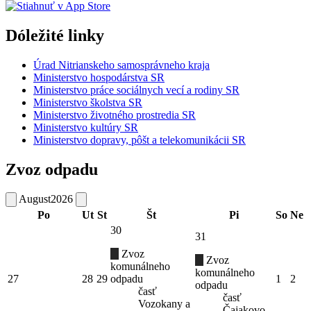
Dóležité linky
Úrad Nitrianskeho samosprávneho kraja
Ministerstvo hospodárstva SR
Ministerstvo práce sociálnych vecí a rodiny SR
Ministerstvo školstva SR
Ministerstvo životného prostredia SR
Ministerstvo kultúry SR
Ministerstvo dopravy, pôšt a telekomunikácii SR
Zvoz odpadu
August
2026
Po
Ut
St
Št
Pi
So
Ne
30
31
Zvoz
Zvoz
komunálneho
komunálneho
27
28
29
odpadu
1
2
odpadu
časť
časť
Vozokany a
Čajakovo