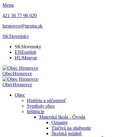
Menu
421 36 77 96 020
hronovce@nextra.sk
SK
Slovensky
SK
Slovensky
EN
English
HU
Magyar
Obec
Hronovce
Obec
Hronovce
Obec
História a súčasnosť
Symboly obce
Inštitúcie
Materská škola - Óvoda
Oznamy
Tlačivá na stiahnutie
Školská jedáleň