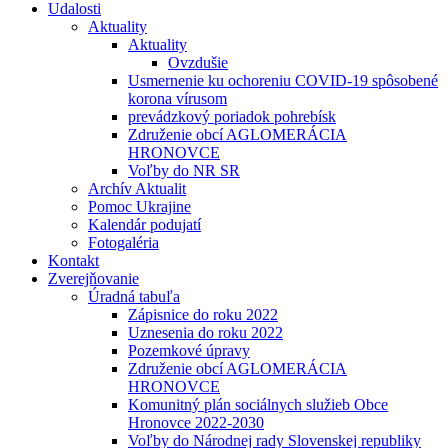
Udalosti
Aktuality
Aktuality
Ovzdušie
Usmernenie ku ochoreniu COVID-19 spôsobené
korona vírusom
prevádzkový poriadok pohrebísk
Združenie obcí AGLOMERÁCIA
HRONOVCE
Voľby do NR SR
Archív Aktualit
Pomoc Ukrajine
Kalendár podujatí
Fotogaléria
Kontakt
Zverejňovanie
Úradná tabuľa
Zápisnice do roku 2022
Uznesenia do roku 2022
Pozemkové úpravy
Združenie obcí AGLOMERÁCIA
HRONOVCE
Komunitný plán sociálnych služieb Obce
Hronovce 2022-2030
Voľby do Národnej rady Slovenskej republiky