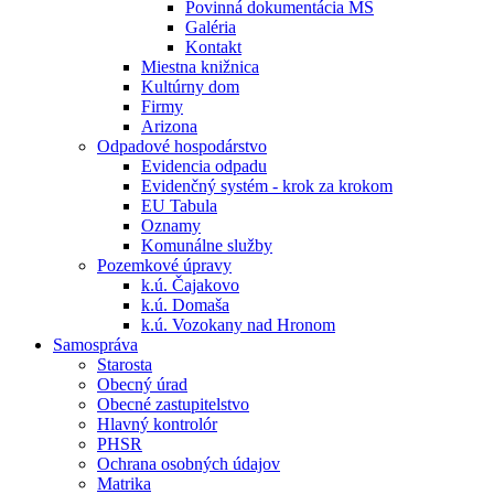
Povinná dokumentácia MŠ
Galéria
Kontakt
Miestna knižnica
Kultúrny dom
Firmy
Arizona
Odpadové hospodárstvo
Evidencia odpadu
Evidenčný systém - krok za krokom
EU Tabula
Oznamy
Komunálne služby
Pozemkové úpravy
k.ú. Čajakovo
k.ú. Domaša
k.ú. Vozokany nad Hronom
Samospráva
Starosta
Obecný úrad
Obecné zastupitelstvo
Hlavný kontrolór
PHSR
Ochrana osobných údajov
Matrika