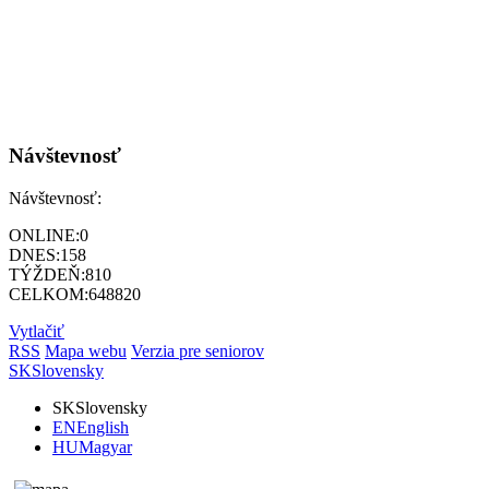
Návštevnosť
Návštevnosť:
ONLINE:
0
DNES:
158
TÝŽDEŇ:
810
CELKOM:
648820
Vytlačiť
RSS
Mapa webu
Verzia pre seniorov
SK
Slovensky
SK
Slovensky
EN
English
HU
Magyar