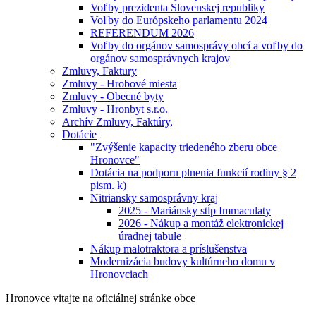
Voľby prezidenta Slovenskej republiky
Voľby do Európskeho parlamentu 2024
REFERENDUM 2026
Voľby do orgánov samosprávy obcí a voľby do
orgánov samosprávnych krajov
Zmluvy, Faktury
Zmluvy - Hrobové miesta
Zmluvy - Obecné byty
Zmluvy - Hronbyt s.r.o.
Archív Zmluvy, Faktúry,
Dotácie
"Zvýšenie kapacity triedeného zberu obce
Hronovce"
Dotácia na podporu plnenia funkcií rodiny § 2
pism. k)
Nitriansky samosprávny kraj
2025 - Mariánsky stĺp Immaculaty
2026 - Nákup a montáž elektronickej
úradnej tabule
Nákup malotraktora a príslušenstva
Modernizácia budovy kultúrneho domu v
Hronovciach
Hronovce
vitajte na oficiálnej stránke obce