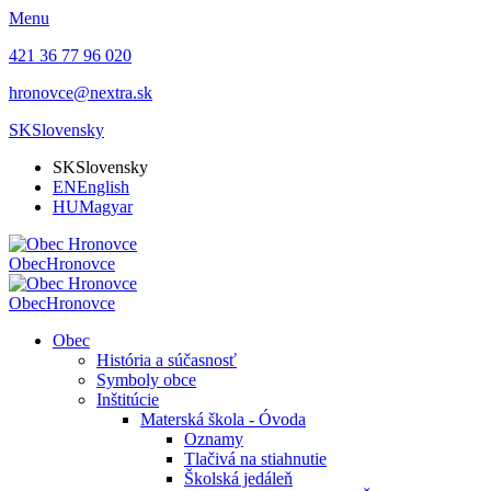
Menu
421 36 77 96 020
hronovce@nextra.sk
SK
Slovensky
SK
Slovensky
EN
English
HU
Magyar
Obec
Hronovce
Obec
Hronovce
Obec
História a súčasnosť
Symboly obce
Inštitúcie
Materská škola - Óvoda
Oznamy
Tlačivá na stiahnutie
Školská jedáleň