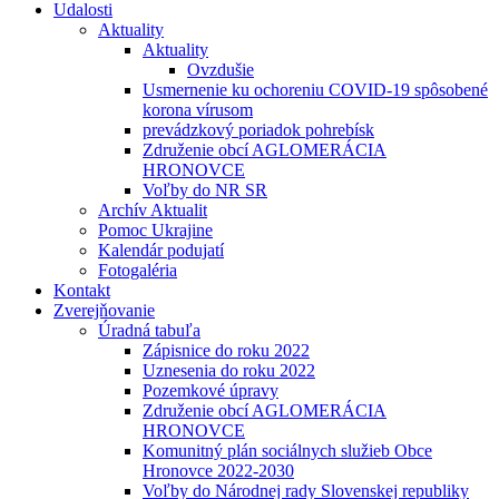
Udalosti
Aktuality
Aktuality
Ovzdušie
Usmernenie ku ochoreniu COVID-19 spôsobené
korona vírusom
prevádzkový poriadok pohrebísk
Združenie obcí AGLOMERÁCIA
HRONOVCE
Voľby do NR SR
Archív Aktualit
Pomoc Ukrajine
Kalendár podujatí
Fotogaléria
Kontakt
Zverejňovanie
Úradná tabuľa
Zápisnice do roku 2022
Uznesenia do roku 2022
Pozemkové úpravy
Združenie obcí AGLOMERÁCIA
HRONOVCE
Komunitný plán sociálnych služieb Obce
Hronovce 2022-2030
Voľby do Národnej rady Slovenskej republiky