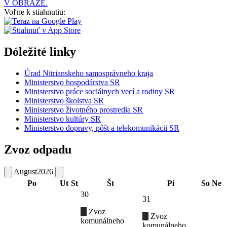
V OBRAZE.
Voľne k stiahnutiu:
Dóležité linky
Úrad Nitrianskeho samosprávneho kraja
Ministerstvo hospodárstva SR
Ministerstvo práce sociálnych vecí a rodiny SR
Ministerstvo školstva SR
Ministerstvo životného prostredia SR
Ministerstvo kultúry SR
Ministerstvo dopravy, pôšt a telekomunikácii SR
Zvoz odpadu
August
2026
Po
Ut
St
Št
Pi
So
Ne
30
31
Zvoz
Zvoz
komunálneho
komunálneho