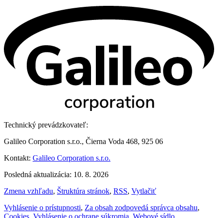
Technický prevádzkovateľ:
Galileo Corporation s.r.o., Čierna Voda 468, 925 06
Kontakt:
Galileo Corporation s.r.o.
Posledná aktualizácia: 10. 8. 2026
Zmena vzhľadu
,
Štruktúra stránok
,
RSS
,
Vytlačiť
Vyhlásenie o prístupnosti
,
Za obsah zodpovedá správca obsahu
,
Cookies
,
Vyhlásenie o ochrane súkromia
,
Webové sídlo