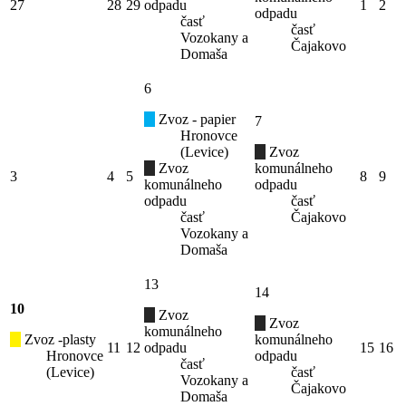
27
28
29
odpadu
1
2
odpadu
časť
časť
Vozokany a
Čajakovo
Domaša
6
Zvoz - papier
7
Hronovce
(Levice)
Zvoz
Zvoz
komunálneho
3
4
5
8
9
komunálneho
odpadu
odpadu
časť
časť
Čajakovo
Vozokany a
Domaša
13
14
10
Zvoz
Zvoz
komunálneho
Zvoz -plasty
komunálneho
11
12
odpadu
15
16
Hronovce
odpadu
časť
(Levice)
časť
Vozokany a
Čajakovo
Domaša