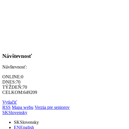
Návštevnosť
Návštevnosť:
ONLINE:
0
DNES:
70
TÝŽDEŇ:
70
CELKOM:
649209
Vytlačiť
RSS
Mapa webu
Verzia pre seniorov
SK
Slovensky
SK
Slovensky
EN
English