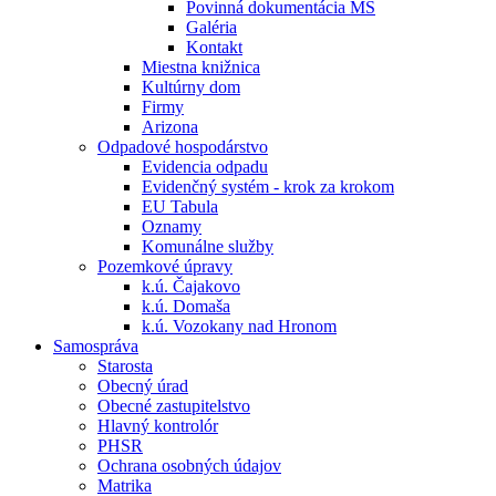
Povinná dokumentácia MŠ
Galéria
Kontakt
Miestna knižnica
Kultúrny dom
Firmy
Arizona
Odpadové hospodárstvo
Evidencia odpadu
Evidenčný systém - krok za krokom
EU Tabula
Oznamy
Komunálne služby
Pozemkové úpravy
k.ú. Čajakovo
k.ú. Domaša
k.ú. Vozokany nad Hronom
Samospráva
Starosta
Obecný úrad
Obecné zastupitelstvo
Hlavný kontrolór
PHSR
Ochrana osobných údajov
Matrika