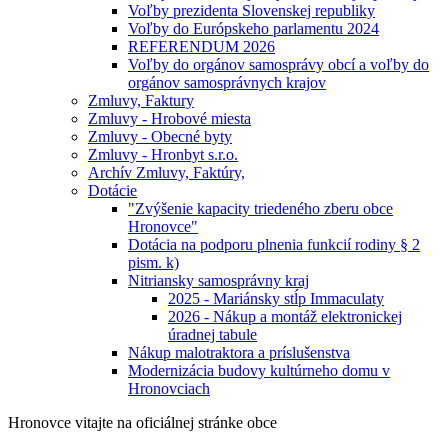
Voľby prezidenta Slovenskej republiky
Voľby do Európskeho parlamentu 2024
REFERENDUM 2026
Voľby do orgánov samosprávy obcí a voľby do
orgánov samosprávnych krajov
Zmluvy, Faktury
Zmluvy - Hrobové miesta
Zmluvy - Obecné byty
Zmluvy - Hronbyt s.r.o.
Archív Zmluvy, Faktúry,
Dotácie
"Zvýšenie kapacity triedeného zberu obce
Hronovce"
Dotácia na podporu plnenia funkcií rodiny § 2
pism. k)
Nitriansky samosprávny kraj
2025 - Mariánsky stĺp Immaculaty
2026 - Nákup a montáž elektronickej
úradnej tabule
Nákup malotraktora a príslušenstva
Modernizácia budovy kultúrneho domu v
Hronovciach
Hronovce
vitajte na oficiálnej stránke obce