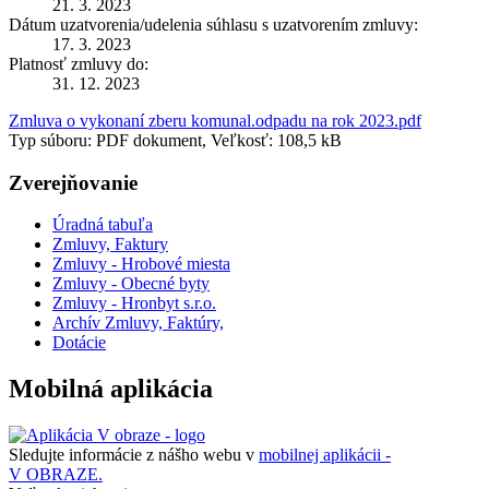
21. 3. 2023
Dátum uzatvorenia/udelenia súhlasu s uzatvorením zmluvy:
17. 3. 2023
Platnosť zmluvy do:
31. 12. 2023
Zmluva o vykonaní zberu komunal.odpadu na rok 2023.pdf
Typ súboru: PDF dokument, Veľkosť: 108,5 kB
Zverejňovanie
Úradná tabuľa
Zmluvy, Faktury
Zmluvy - Hrobové miesta
Zmluvy - Obecné byty
Zmluvy - Hronbyt s.r.o.
Archív Zmluvy, Faktúry,
Dotácie
Mobilná aplikácia
Sledujte informácie z nášho webu v
mobilnej aplikácii -
V OBRAZE.