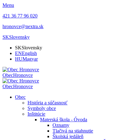
Menu
421 36 77 96 020
hronovce@nextra.sk
SK
Slovensky
SK
Slovensky
EN
English
HU
Magyar
Obec
Hronovce
Obec
Hronovce
Obec
História a súčasnosť
Symboly obce
Inštitúcie
Materská škola - Óvoda
Oznamy
Tlačivá na stiahnutie
Školská jedáleň