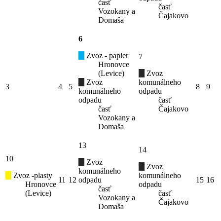
časť
časť
Vozokany a
Čajakovo
Domaša
6
Zvoz - papier
7
Hronovce
(Levice)
Zvoz
Zvoz
komunálneho
3
4
5
8
9
komunálneho
odpadu
odpadu
časť
časť
Čajakovo
Vozokany a
Domaša
13
14
10
Zvoz
Zvoz
komunálneho
Zvoz -plasty
komunálneho
11
12
odpadu
15
16
Hronovce
odpadu
časť
(Levice)
časť
Vozokany a
Čajakovo
Domaša