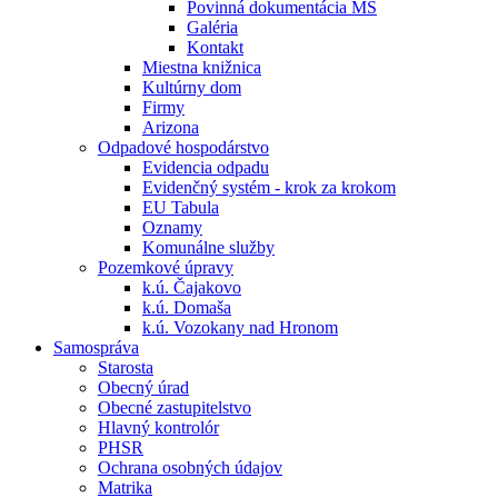
Povinná dokumentácia MŠ
Galéria
Kontakt
Miestna knižnica
Kultúrny dom
Firmy
Arizona
Odpadové hospodárstvo
Evidencia odpadu
Evidenčný systém - krok za krokom
EU Tabula
Oznamy
Komunálne služby
Pozemkové úpravy
k.ú. Čajakovo
k.ú. Domaša
k.ú. Vozokany nad Hronom
Samospráva
Starosta
Obecný úrad
Obecné zastupitelstvo
Hlavný kontrolór
PHSR
Ochrana osobných údajov
Matrika