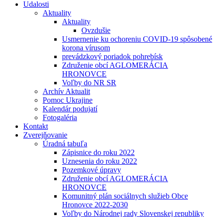
Udalosti
Aktuality
Aktuality
Ovzdušie
Usmernenie ku ochoreniu COVID-19 spôsobené
korona vírusom
prevádzkový poriadok pohrebísk
Združenie obcí AGLOMERÁCIA
HRONOVCE
Voľby do NR SR
Archív Aktualit
Pomoc Ukrajine
Kalendár podujatí
Fotogaléria
Kontakt
Zverejňovanie
Úradná tabuľa
Zápisnice do roku 2022
Uznesenia do roku 2022
Pozemkové úpravy
Združenie obcí AGLOMERÁCIA
HRONOVCE
Komunitný plán sociálnych služieb Obce
Hronovce 2022-2030
Voľby do Národnej rady Slovenskej republiky