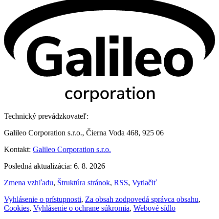
Technický prevádzkovateľ:
Galileo Corporation s.r.o., Čierna Voda 468, 925 06
Kontakt:
Galileo Corporation s.r.o.
Posledná aktualizácia: 6. 8. 2026
Zmena vzhľadu
,
Štruktúra stránok
,
RSS
,
Vytlačiť
Vyhlásenie o prístupnosti
,
Za obsah zodpovedá správca obsahu
,
Cookies
,
Vyhlásenie o ochrane súkromia
,
Webové sídlo