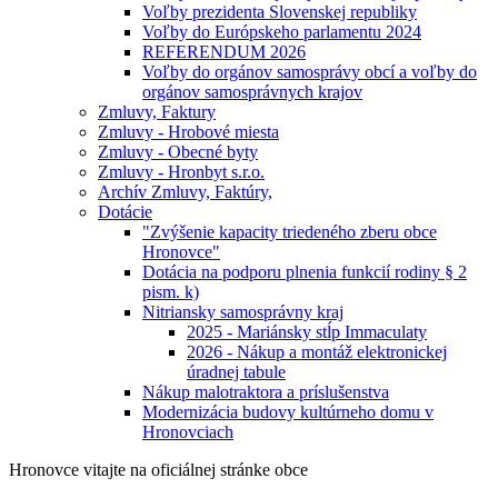
Voľby prezidenta Slovenskej republiky
Voľby do Európskeho parlamentu 2024
REFERENDUM 2026
Voľby do orgánov samosprávy obcí a voľby do
orgánov samosprávnych krajov
Zmluvy, Faktury
Zmluvy - Hrobové miesta
Zmluvy - Obecné byty
Zmluvy - Hronbyt s.r.o.
Archív Zmluvy, Faktúry,
Dotácie
"Zvýšenie kapacity triedeného zberu obce
Hronovce"
Dotácia na podporu plnenia funkcií rodiny § 2
pism. k)
Nitriansky samosprávny kraj
2025 - Mariánsky stĺp Immaculaty
2026 - Nákup a montáž elektronickej
úradnej tabule
Nákup malotraktora a príslušenstva
Modernizácia budovy kultúrneho domu v
Hronovciach
Hronovce
vitajte na oficiálnej stránke obce