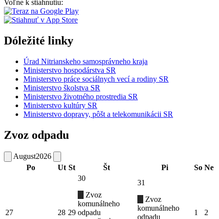
Voľne k stiahnutiu:
Dóležité linky
Úrad Nitrianskeho samosprávneho kraja
Ministerstvo hospodárstva SR
Ministerstvo práce sociálnych vecí a rodiny SR
Ministerstvo školstva SR
Ministerstvo životného prostredia SR
Ministerstvo kultúry SR
Ministerstvo dopravy, pôšt a telekomunikácii SR
Zvoz odpadu
August
2026
Po
Ut
St
Št
Pi
So
Ne
30
31
Zvoz
Zvoz
komunálneho
komunálneho
27
28
29
odpadu
1
2
odpadu