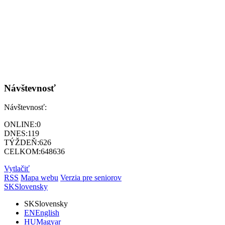
Návštevnosť
Návštevnosť:
ONLINE:
0
DNES:
119
TÝŽDEŇ:
626
CELKOM:
648636
Vytlačiť
RSS
Mapa webu
Verzia pre seniorov
SK
Slovensky
SK
Slovensky
EN
English
HU
Magyar