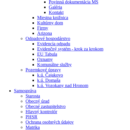
Povinná dokumentácia MŠ
Galéria
Kontakt
Miestna knižnica
Kultúrny dom
Firmy
Arizona
Odpadové hospodárstvo
Evidencia odpadu
Evidenčný systém - krok za krokom
EU Tabula
Oznamy
Komunálne služby
Pozemkové úpravy
k.ú. Čajakovo
k.ú. Domaša
k.ú. Vozokany nad Hronom
Samospráva
Starosta
Obecný úrad
Obecné zastupitelstvo
Hlavný kontrolór
PHSR
Ochrana osobných údajov
Matrika