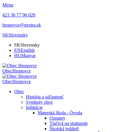
Menu
421 36 77 96 020
hronovce@nextra.sk
SK
Slovensky
SK
Slovensky
EN
English
HU
Magyar
Obec
Hronovce
Obec
Hronovce
Obec
História a súčasnosť
Symboly obce
Inštitúcie
Materská škola - Óvoda
Oznamy
Tlačivá na stiahnutie
Školská jedáleň