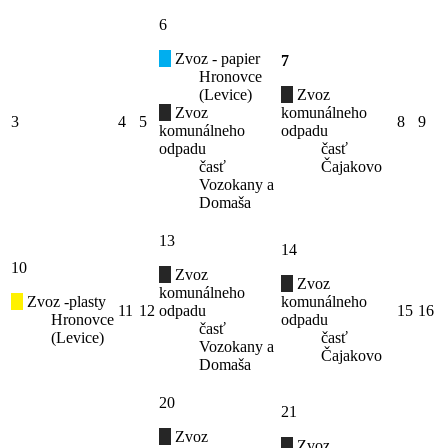
6
Zvoz - papier
7
Hronovce
(Levice)
Zvoz
Zvoz
komunálneho
3
4
5
8
9
komunálneho
odpadu
odpadu
časť
časť
Čajakovo
Vozokany a
Domaša
13
14
10
Zvoz
Zvoz
komunálneho
Zvoz -plasty
komunálneho
11
12
odpadu
15
16
Hronovce
odpadu
časť
(Levice)
časť
Vozokany a
Čajakovo
Domaša
20
21
Zvoz
Zvoz