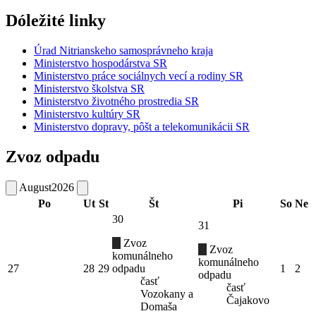
Dóležité linky
Úrad Nitrianskeho samosprávneho kraja
Ministerstvo hospodárstva SR
Ministerstvo práce sociálnych vecí a rodiny SR
Ministerstvo školstva SR
Ministerstvo životného prostredia SR
Ministerstvo kultúry SR
Ministerstvo dopravy, pôšt a telekomunikácii SR
Zvoz odpadu
August
2026
Po
Ut
St
Št
Pi
So
Ne
30
31
Zvoz
Zvoz
komunálneho
komunálneho
27
28
29
odpadu
1
2
odpadu
časť
časť
Vozokany a
Čajakovo
Domaša