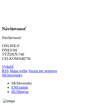
Návštevnosť
Návštevnosť:
ONLINE:
0
DNES:
94
TÝŽDEŇ:
746
CELKOM:
648756
Vytlačiť
RSS
Mapa webu
Verzia pre seniorov
SK
Slovensky
SK
Slovensky
EN
English
HU
Magyar