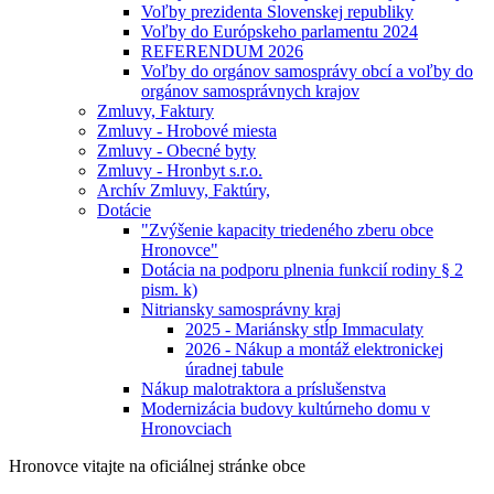
Voľby prezidenta Slovenskej republiky
Voľby do Európskeho parlamentu 2024
REFERENDUM 2026
Voľby do orgánov samosprávy obcí a voľby do
orgánov samosprávnych krajov
Zmluvy, Faktury
Zmluvy - Hrobové miesta
Zmluvy - Obecné byty
Zmluvy - Hronbyt s.r.o.
Archív Zmluvy, Faktúry,
Dotácie
"Zvýšenie kapacity triedeného zberu obce
Hronovce"
Dotácia na podporu plnenia funkcií rodiny § 2
pism. k)
Nitriansky samosprávny kraj
2025 - Mariánsky stĺp Immaculaty
2026 - Nákup a montáž elektronickej
úradnej tabule
Nákup malotraktora a príslušenstva
Modernizácia budovy kultúrneho domu v
Hronovciach
Hronovce
vitajte na oficiálnej stránke obce