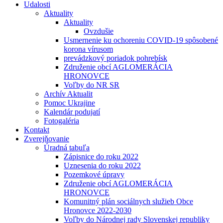
Udalosti
Aktuality
Aktuality
Ovzdušie
Usmernenie ku ochoreniu COVID-19 spôsobené
korona vírusom
prevádzkový poriadok pohrebísk
Združenie obcí AGLOMERÁCIA
HRONOVCE
Voľby do NR SR
Archív Aktualit
Pomoc Ukrajine
Kalendár podujatí
Fotogaléria
Kontakt
Zverejňovanie
Úradná tabuľa
Zápisnice do roku 2022
Uznesenia do roku 2022
Pozemkové úpravy
Združenie obcí AGLOMERÁCIA
HRONOVCE
Komunitný plán sociálnych služieb Obce
Hronovce 2022-2030
Voľby do Národnej rady Slovenskej republiky