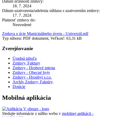
Dátum účinnosti zmluvy:
18. 7. 2024
Dátum uzatvorenia/udelenia súhlasu s uzatvorením zmluvy:
17. 7. 2024
Platnosť zmluvy do:
Neuvedené
Zmluva o úcte Municipálneho úveru - Univerzál.pdf
Typ súboru: PDF dokument, Veľkosť: 63,31 kB
Zverejňovanie
Úradná tabuľa
Zmluvy, Faktury
Zmluvy - Hrobové miesta
Zmluvy - Obecné byty
Zmluvy - Hronbyt s.r.o.
Archív Zmluvy, Faktúry,
Dotácie
Mobilná aplikácia
Sledujte informácie z nášho webu v
mobilnej aplikácii -