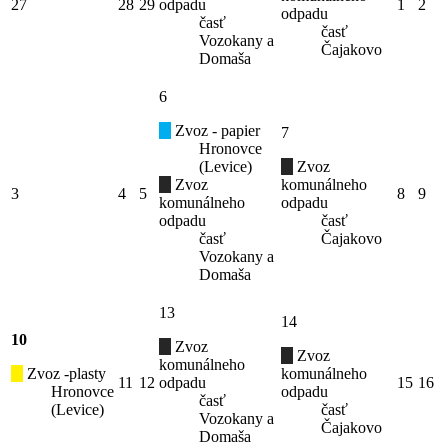
27
28
29
odpadu
1
2
odpadu
časť
časť
Vozokany a
Čajakovo
Domaša
6
Zvoz - papier
7
Hronovce
(Levice)
Zvoz
Zvoz
komunálneho
3
4
5
8
9
komunálneho
odpadu
odpadu
časť
časť
Čajakovo
Vozokany a
Domaša
13
14
10
Zvoz
Zvoz
komunálneho
Zvoz -plasty
komunálneho
11
12
odpadu
15
16
Hronovce
odpadu
časť
(Levice)
časť
Vozokany a
Čajakovo
Domaša