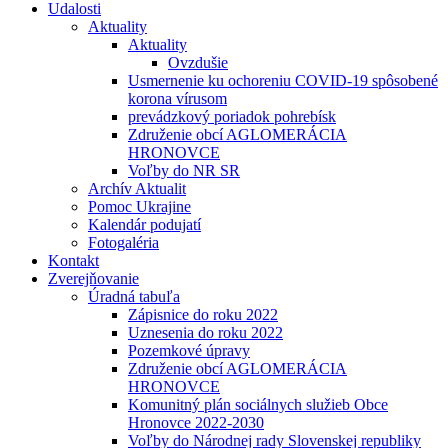
Udalosti
Aktuality
Aktuality
Ovzdušie
Usmernenie ku ochoreniu COVID-19 spôsobené
korona vírusom
prevádzkový poriadok pohrebísk
Združenie obcí AGLOMERÁCIA
HRONOVCE
Voľby do NR SR
Archív Aktualit
Pomoc Ukrajine
Kalendár podujatí
Fotogaléria
Kontakt
Zverejňovanie
Úradná tabuľa
Zápisnice do roku 2022
Uznesenia do roku 2022
Pozemkové úpravy
Združenie obcí AGLOMERÁCIA
HRONOVCE
Komunitný plán sociálnych služieb Obce
Hronovce 2022-2030
Voľby do Národnej rady Slovenskej republiky