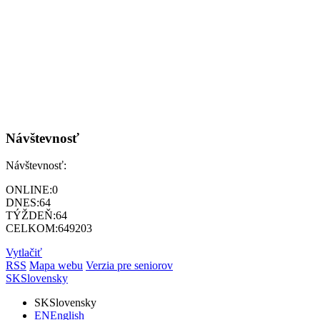
Návštevnosť
Návštevnosť:
ONLINE:
0
DNES:
64
TÝŽDEŇ:
64
CELKOM:
649203
Vytlačiť
RSS
Mapa webu
Verzia pre seniorov
SK
Slovensky
SK
Slovensky
EN
English