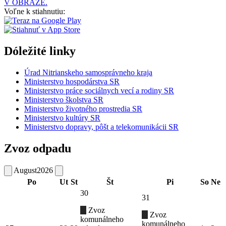
V OBRAZE.
Voľne k stiahnutiu:
Dóležité linky
Úrad Nitrianskeho samosprávneho kraja
Ministerstvo hospodárstva SR
Ministerstvo práce sociálnych vecí a rodiny SR
Ministerstvo školstva SR
Ministerstvo životného prostredia SR
Ministerstvo kultúry SR
Ministerstvo dopravy, pôšt a telekomunikácii SR
Zvoz odpadu
August
2026
Po
Ut
St
Št
Pi
So
Ne
30
31
Zvoz
Zvoz
komunálneho
komunálneho