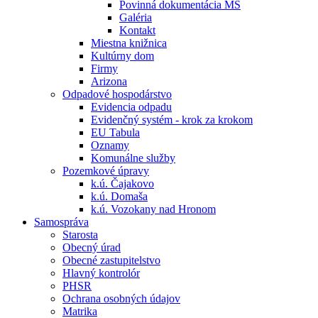
Povinná dokumentácia MŠ
Galéria
Kontakt
Miestna knižnica
Kultúrny dom
Firmy
Arizona
Odpadové hospodárstvo
Evidencia odpadu
Evidenčný systém - krok za krokom
EU Tabula
Oznamy
Komunálne služby
Pozemkové úpravy
k.ú. Čajakovo
k.ú. Domaša
k.ú. Vozokany nad Hronom
Samospráva
Starosta
Obecný úrad
Obecné zastupitelstvo
Hlavný kontrolór
PHSR
Ochrana osobných údajov
Matrika