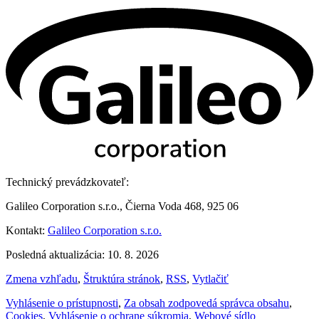
Technický prevádzkovateľ:
Galileo Corporation s.r.o., Čierna Voda 468, 925 06
Kontakt:
Galileo Corporation s.r.o.
Posledná aktualizácia: 10. 8. 2026
Zmena vzhľadu
,
Štruktúra stránok
,
RSS
,
Vytlačiť
Vyhlásenie o prístupnosti
,
Za obsah zodpovedá správca obsahu
,
Cookies
,
Vyhlásenie o ochrane súkromia
,
Webové sídlo