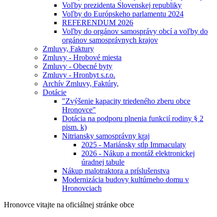
Voľby prezidenta Slovenskej republiky
Voľby do Európskeho parlamentu 2024
REFERENDUM 2026
Voľby do orgánov samosprávy obcí a voľby do
orgánov samosprávnych krajov
Zmluvy, Faktury
Zmluvy - Hrobové miesta
Zmluvy - Obecné byty
Zmluvy - Hronbyt s.r.o.
Archív Zmluvy, Faktúry,
Dotácie
"Zvýšenie kapacity triedeného zberu obce
Hronovce"
Dotácia na podporu plnenia funkcií rodiny § 2
pism. k)
Nitriansky samosprávny kraj
2025 - Mariánsky stĺp Immaculaty
2026 - Nákup a montáž elektronickej
úradnej tabule
Nákup malotraktora a príslušenstva
Modernizácia budovy kultúrneho domu v
Hronovciach
Hronovce
vitajte na oficiálnej stránke obce