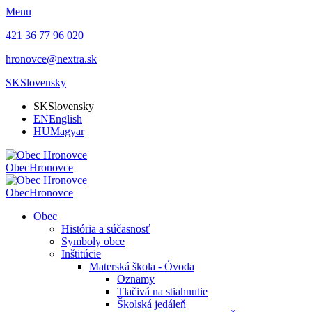
Menu
421 36 77 96 020
hronovce@nextra.sk
SK
Slovensky
SK
Slovensky
EN
English
HU
Magyar
Obec
Hronovce
Obec
Hronovce
Obec
História a súčasnosť
Symboly obce
Inštitúcie
Materská škola - Óvoda
Oznamy
Tlačivá na stiahnutie
Školská jedáleň