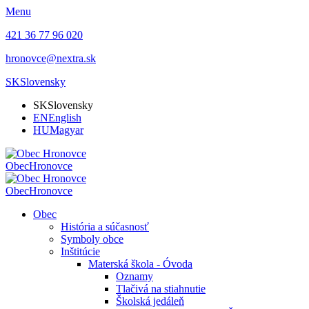
Menu
421 36 77 96 020
hronovce@nextra.sk
SK
Slovensky
SK
Slovensky
EN
English
HU
Magyar
Obec
Hronovce
Obec
Hronovce
Obec
História a súčasnosť
Symboly obce
Inštitúcie
Materská škola - Óvoda
Oznamy
Tlačivá na stiahnutie
Školská jedáleň