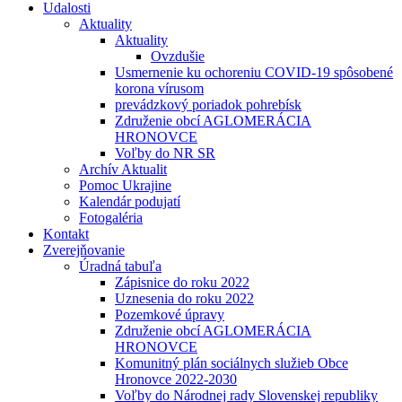
Udalosti
Aktuality
Aktuality
Ovzdušie
Usmernenie ku ochoreniu COVID-19 spôsobené
korona vírusom
prevádzkový poriadok pohrebísk
Združenie obcí AGLOMERÁCIA
HRONOVCE
Voľby do NR SR
Archív Aktualit
Pomoc Ukrajine
Kalendár podujatí
Fotogaléria
Kontakt
Zverejňovanie
Úradná tabuľa
Zápisnice do roku 2022
Uznesenia do roku 2022
Pozemkové úpravy
Združenie obcí AGLOMERÁCIA
HRONOVCE
Komunitný plán sociálnych služieb Obce
Hronovce 2022-2030
Voľby do Národnej rady Slovenskej republiky