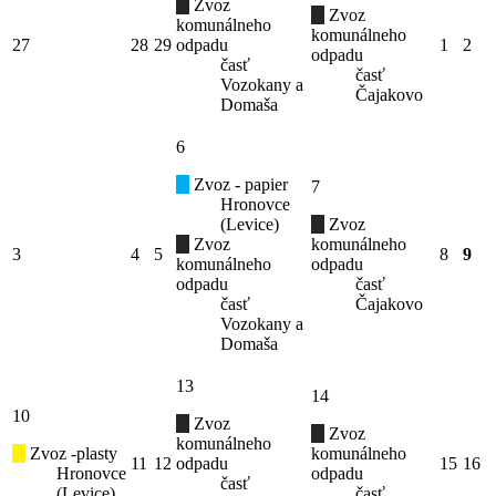
Zvoz
Zvoz
komunálneho
komunálneho
27
28
29
odpadu
1
2
odpadu
časť
časť
Vozokany a
Čajakovo
Domaša
6
Zvoz - papier
7
Hronovce
(Levice)
Zvoz
Zvoz
komunálneho
3
4
5
8
9
komunálneho
odpadu
odpadu
časť
časť
Čajakovo
Vozokany a
Domaša
13
14
10
Zvoz
Zvoz
komunálneho
Zvoz -plasty
komunálneho
11
12
odpadu
15
16
Hronovce
odpadu
časť
(Levice)
časť