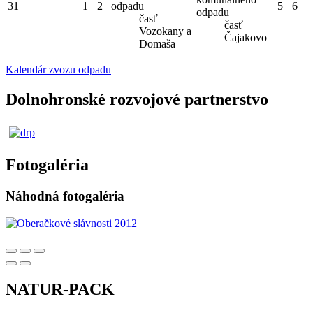
31
1
2
odpadu
5
6
odpadu
časť
časť
Vozokany a
Čajakovo
Domaša
Kalendár zvozu odpadu
Dolnohronské rozvojové partnerstvo
Fotogaléria
Náhodná fotogaléria
NATUR-PACK