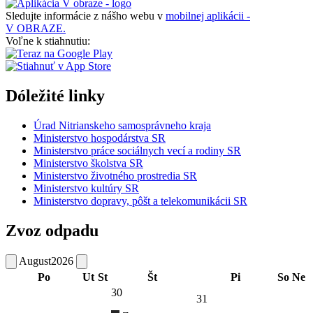
Sledujte informácie z nášho webu v
mobilnej aplikácii -
V OBRAZE.
Voľne k stiahnutiu:
Dóležité linky
Úrad Nitrianskeho samosprávneho kraja
Ministerstvo hospodárstva SR
Ministerstvo práce sociálnych vecí a rodiny SR
Ministerstvo školstva SR
Ministerstvo životného prostredia SR
Ministerstvo kultúry SR
Ministerstvo dopravy, pôšt a telekomunikácii SR
Zvoz odpadu
August
2026
Po
Ut
St
Št
Pi
So
Ne
30
31