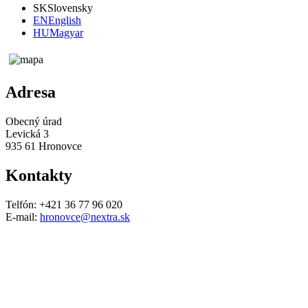
SK
Slovensky
EN
English
HU
Magyar
Adresa
Obecný úrad
Levická 3
935 61 Hronovce
Kontakty
Telfón: +421 36 77 96 020
E-mail:
hronovce@nextra.sk