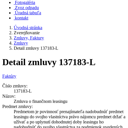
Fotogaléria
Zvoz odpadu
Úradná tabuľa
kontakt
Úvodná stránka
Zverejňovanie
Zmluvy, Faktury
Zmluvy
Detail zmluvy 137183-L
Detail zmluvy 137183-L
Faktúry
Číslo zmluvy:
137183-L
Názov:
Zmluva o finančnom leasingu
Predmet zmluvy:
Predmetom je povinnosť prenajímateľa nadobudnúť predmet
leasingu do svojho vlastníctva právo nájomcu predmet držať a
užívať a po uplynutí dohodnutej doby leasingu ho
nadobudnúť do svojho vlastníctva za podmienok uvedených