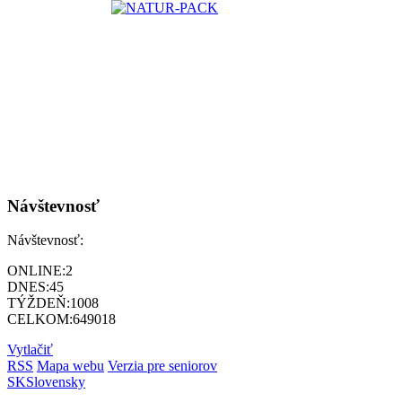
Návštevnosť
Návštevnosť:
ONLINE:
2
DNES:
45
TÝŽDEŇ:
1008
CELKOM:
649018
Vytlačiť
RSS
Mapa webu
Verzia pre seniorov
SK
Slovensky