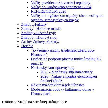
Voľby prezidenta Slovenskej republiky
Voľby do Európskeho parlamentu 2024
REFERENDUM 2026
Voľby do orgánov samosprávy obcí a voľby do
orgánov samosprávnych krajov
Zmluvy, Faktury
Zmluvy - Hrobové miesta
Zmluvy - Obecné byty
Zmluvy - Hronbyt s.r.o.
Archív Zmluvy, Faktúry,
Dotácie
"Zvýšenie kapacity triedeného zberu obce
Hronovce"
Dotácia na podporu plnenia funkcií rodiny § 2
pism. k)
Nitriansky samosprávny kraj
2025 - Mariánsky stĺp Immaculaty
2026 - Nákup a montáž elektronickej
úradnej tabule
Nákup malotraktora a príslušenstva
Modernizácia budovy kultúrneho domu v
Hronovciach
Hronovce
vitajte na oficiálnej stránke obce