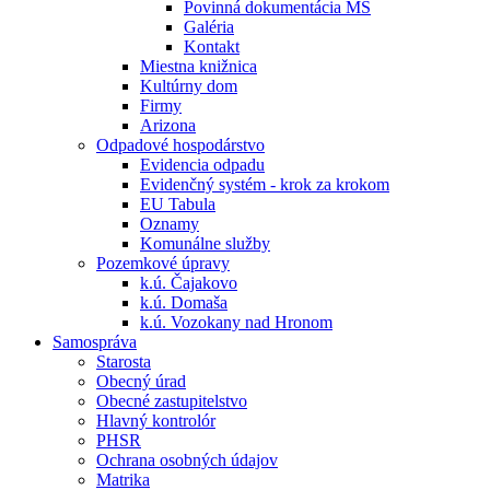
Povinná dokumentácia MŠ
Galéria
Kontakt
Miestna knižnica
Kultúrny dom
Firmy
Arizona
Odpadové hospodárstvo
Evidencia odpadu
Evidenčný systém - krok za krokom
EU Tabula
Oznamy
Komunálne služby
Pozemkové úpravy
k.ú. Čajakovo
k.ú. Domaša
k.ú. Vozokany nad Hronom
Samospráva
Starosta
Obecný úrad
Obecné zastupitelstvo
Hlavný kontrolór
PHSR
Ochrana osobných údajov
Matrika