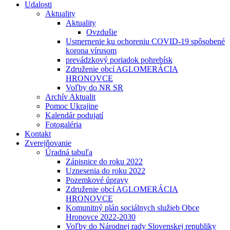
Udalosti
Aktuality
Aktuality
Ovzdušie
Usmernenie ku ochoreniu COVID-19 spôsobené
korona vírusom
prevádzkový poriadok pohrebísk
Združenie obcí AGLOMERÁCIA
HRONOVCE
Voľby do NR SR
Archív Aktualit
Pomoc Ukrajine
Kalendár podujatí
Fotogaléria
Kontakt
Zverejňovanie
Úradná tabuľa
Zápisnice do roku 2022
Uznesenia do roku 2022
Pozemkové úpravy
Združenie obcí AGLOMERÁCIA
HRONOVCE
Komunitný plán sociálnych služieb Obce
Hronovce 2022-2030
Voľby do Národnej rady Slovenskej republiky