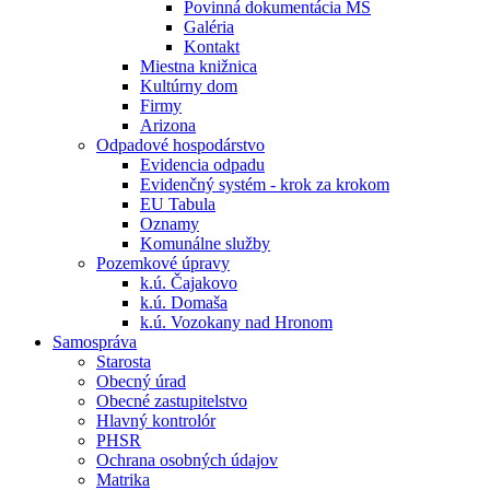
Povinná dokumentácia MŠ
Galéria
Kontakt
Miestna knižnica
Kultúrny dom
Firmy
Arizona
Odpadové hospodárstvo
Evidencia odpadu
Evidenčný systém - krok za krokom
EU Tabula
Oznamy
Komunálne služby
Pozemkové úpravy
k.ú. Čajakovo
k.ú. Domaša
k.ú. Vozokany nad Hronom
Samospráva
Starosta
Obecný úrad
Obecné zastupitelstvo
Hlavný kontrolór
PHSR
Ochrana osobných údajov
Matrika