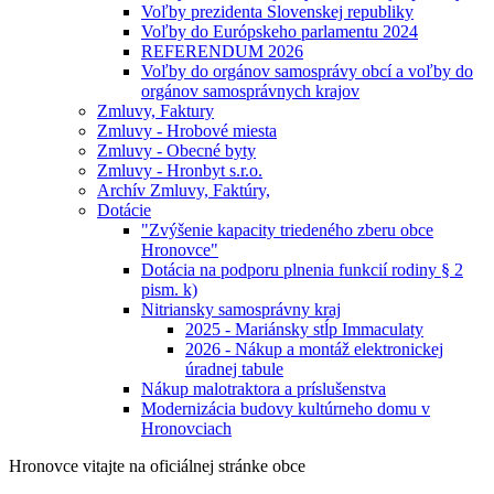
Voľby prezidenta Slovenskej republiky
Voľby do Európskeho parlamentu 2024
REFERENDUM 2026
Voľby do orgánov samosprávy obcí a voľby do
orgánov samosprávnych krajov
Zmluvy, Faktury
Zmluvy - Hrobové miesta
Zmluvy - Obecné byty
Zmluvy - Hronbyt s.r.o.
Archív Zmluvy, Faktúry,
Dotácie
"Zvýšenie kapacity triedeného zberu obce
Hronovce"
Dotácia na podporu plnenia funkcií rodiny § 2
pism. k)
Nitriansky samosprávny kraj
2025 - Mariánsky stĺp Immaculaty
2026 - Nákup a montáž elektronickej
úradnej tabule
Nákup malotraktora a príslušenstva
Modernizácia budovy kultúrneho domu v
Hronovciach
Hronovce
vitajte na oficiálnej stránke obce