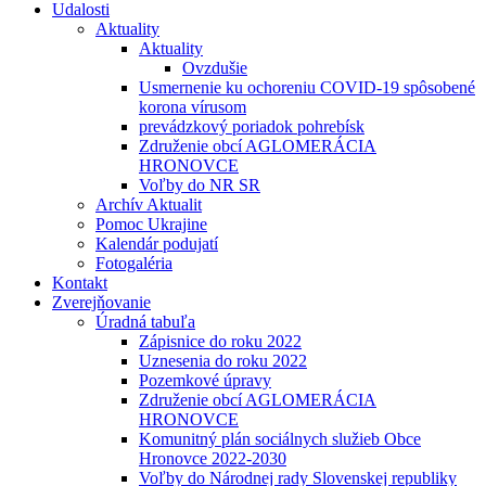
Udalosti
Aktuality
Aktuality
Ovzdušie
Usmernenie ku ochoreniu COVID-19 spôsobené
korona vírusom
prevádzkový poriadok pohrebísk
Združenie obcí AGLOMERÁCIA
HRONOVCE
Voľby do NR SR
Archív Aktualit
Pomoc Ukrajine
Kalendár podujatí
Fotogaléria
Kontakt
Zverejňovanie
Úradná tabuľa
Zápisnice do roku 2022
Uznesenia do roku 2022
Pozemkové úpravy
Združenie obcí AGLOMERÁCIA
HRONOVCE
Komunitný plán sociálnych služieb Obce
Hronovce 2022-2030
Voľby do Národnej rady Slovenskej republiky