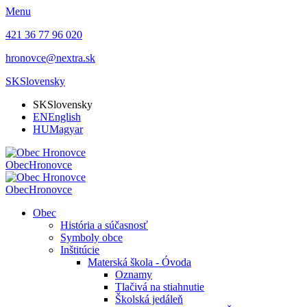
Menu
421 36 77 96 020
hronovce@nextra.sk
SK
Slovensky
SK
Slovensky
EN
English
HU
Magyar
Obec
Hronovce
Obec
Hronovce
Obec
História a súčasnosť
Symboly obce
Inštitúcie
Materská škola - Óvoda
Oznamy
Tlačivá na stiahnutie
Školská jedáleň