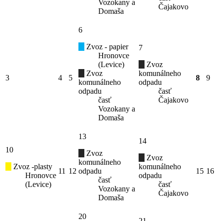
Vozokany a
Čajakovo
Domaša
6
Zvoz - papier
7
Hronovce
(Levice)
Zvoz
Zvoz
komunálneho
3
4
5
8
9
komunálneho
odpadu
odpadu
časť
časť
Čajakovo
Vozokany a
Domaša
13
14
10
Zvoz
Zvoz
komunálneho
Zvoz -plasty
komunálneho
11
12
odpadu
15
16
Hronovce
odpadu
časť
(Levice)
časť
Vozokany a
Čajakovo
Domaša
20
21