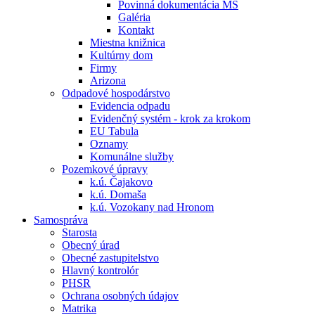
Povinná dokumentácia MŠ
Galéria
Kontakt
Miestna knižnica
Kultúrny dom
Firmy
Arizona
Odpadové hospodárstvo
Evidencia odpadu
Evidenčný systém - krok za krokom
EU Tabula
Oznamy
Komunálne služby
Pozemkové úpravy
k.ú. Čajakovo
k.ú. Domaša
k.ú. Vozokany nad Hronom
Samospráva
Starosta
Obecný úrad
Obecné zastupitelstvo
Hlavný kontrolór
PHSR
Ochrana osobných údajov
Matrika