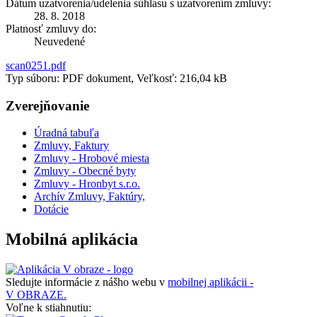
Dátum uzatvorenia/udelenia súhlasu s uzatvorením zmluvy:
28. 8. 2018
Platnosť zmluvy do:
Neuvedené
scan0251.pdf
Typ súboru: PDF dokument, Veľkosť: 216,04 kB
Zverejňovanie
Úradná tabuľa
Zmluvy, Faktury
Zmluvy - Hrobové miesta
Zmluvy - Obecné byty
Zmluvy - Hronbyt s.r.o.
Archív Zmluvy, Faktúry,
Dotácie
Mobilná aplikácia
Sledujte informácie z nášho webu v
mobilnej aplikácii -
V OBRAZE.
Voľne k stiahnutiu: