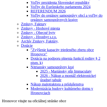
Voľby prezidenta Slovenskej republiky
Voľby do Európskeho parlamentu 2024
REFERENDUM 2026
Voľby do orgánov samosprávy obcí a voľby do
orgánov samosprávnych krajov
Zmluvy, Faktury
Zmluvy - Hrobové miesta
Zmluvy - Obecné byty
Zmluvy - Hronbyt s.r.o.
Archív Zmluvy, Faktúry,
Dotácie
"Zvýšenie kapacity triedeného zberu obce
Hronovce"
Dotácia na podporu plnenia funkcií rodiny § 2
pism. k)
Nitriansky samosprávny kraj
2025 - Mariánsky stĺp Immaculaty
2026 - Nákup a montáž elektronickej
úradnej tabule
Nákup malotraktora a príslušenstva
Modernizácia budovy kultúrneho domu v
Hronovciach
Hronovce
vitajte na oficiálnej stránke obce