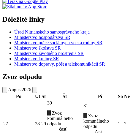
Dóležité linky
Úrad Nitrianskeho samosprávneho kraja
Ministerstvo hospodárstva SR
Ministerstvo práce sociálnych vecí a rodiny SR
Ministerstvo školstva SR
Ministerstvo životného prostredia SR
Ministerstvo kultúry SR
Ministerstvo dopravy, pôšt a telekomunikácii SR
Zvoz odpadu
August
2026
Po
Ut
St
Št
Pi
So
Ne
30
31
Zvoz
Zvoz
komunálneho
komunálneho
27
28
29
odpadu
1
2
odpadu
časť
časť