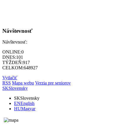
Návštevnosť
Návštevnosť:
ONLINE:
0
DNES:
101
TÝŽDEŇ:
917
CELKOM:
648927
Vytlačiť
RSS
Mapa webu
Verzia pre seniorov
SK
Slovensky
SK
Slovensky
EN
English
HU
Magyar