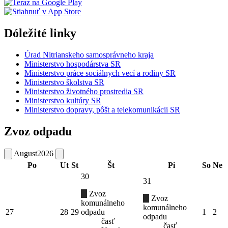
Dóležité linky
Úrad Nitrianskeho samosprávneho kraja
Ministerstvo hospodárstva SR
Ministerstvo práce sociálnych vecí a rodiny SR
Ministerstvo školstva SR
Ministerstvo životného prostredia SR
Ministerstvo kultúry SR
Ministerstvo dopravy, pôšt a telekomunikácii SR
Zvoz odpadu
August
2026
Po
Ut
St
Št
Pi
So
Ne
30
31
Zvoz
Zvoz
komunálneho
komunálneho
27
28
29
odpadu
1
2
odpadu
časť
časť