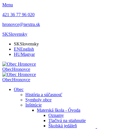
Menu
421 36 77 96 020
hronovce@nextra.sk
SK
Slovensky
SK
Slovensky
EN
English
HU
Magyar
Obec
Hronovce
Obec
Hronovce
Obec
História a súčasnosť
Symboly obce
Inštitúcie
Materská škola - Óvoda
Oznamy
Tlačivá na stiahnutie
Školská jedáleň