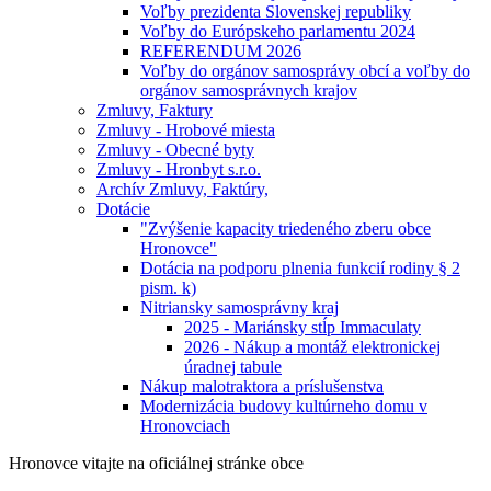
Voľby prezidenta Slovenskej republiky
Voľby do Európskeho parlamentu 2024
REFERENDUM 2026
Voľby do orgánov samosprávy obcí a voľby do
orgánov samosprávnych krajov
Zmluvy, Faktury
Zmluvy - Hrobové miesta
Zmluvy - Obecné byty
Zmluvy - Hronbyt s.r.o.
Archív Zmluvy, Faktúry,
Dotácie
"Zvýšenie kapacity triedeného zberu obce
Hronovce"
Dotácia na podporu plnenia funkcií rodiny § 2
pism. k)
Nitriansky samosprávny kraj
2025 - Mariánsky stĺp Immaculaty
2026 - Nákup a montáž elektronickej
úradnej tabule
Nákup malotraktora a príslušenstva
Modernizácia budovy kultúrneho domu v
Hronovciach
Hronovce
vitajte na oficiálnej stránke obce