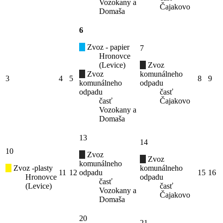
Vozokany a
Čajakovo
Domaša
6
Zvoz - papier
7
Hronovce
(Levice)
Zvoz
Zvoz
komunálneho
3
4
5
8
9
komunálneho
odpadu
odpadu
časť
časť
Čajakovo
Vozokany a
Domaša
13
14
10
Zvoz
Zvoz
komunálneho
Zvoz -plasty
komunálneho
11
12
odpadu
15
16
Hronovce
odpadu
časť
(Levice)
časť
Vozokany a
Čajakovo
Domaša
20
21