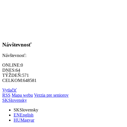
Návštevnosť
Návštevnosť:
ONLINE:
0
DNES:
64
TÝŽDEŇ:
571
CELKOM:
648581
Vytlačiť
RSS
Mapa webu
Verzia pre seniorov
SK
Slovensky
SK
Slovensky
EN
English
HU
Magyar