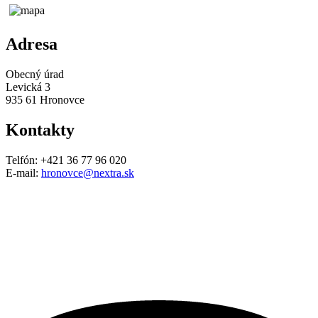
Adresa
Obecný úrad
Levická 3
935 61 Hronovce
Kontakty
Telfón: +421 36 77 96 020
E-mail:
hronovce@nextra.sk