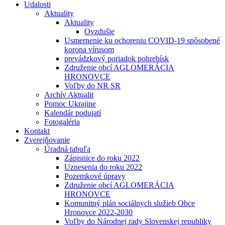
Udalosti
Aktuality
Aktuality
Ovzdušie
Usmernenie ku ochoreniu COVID-19 spôsobené
korona vírusom
prevádzkový poriadok pohrebísk
Združenie obcí AGLOMERÁCIA
HRONOVCE
Voľby do NR SR
Archív Aktualit
Pomoc Ukrajine
Kalendár podujatí
Fotogaléria
Kontakt
Zverejňovanie
Úradná tabuľa
Zápisnice do roku 2022
Uznesenia do roku 2022
Pozemkové úpravy
Združenie obcí AGLOMERÁCIA
HRONOVCE
Komunitný plán sociálnych služieb Obce
Hronovce 2022-2030
Voľby do Národnej rady Slovenskej republiky