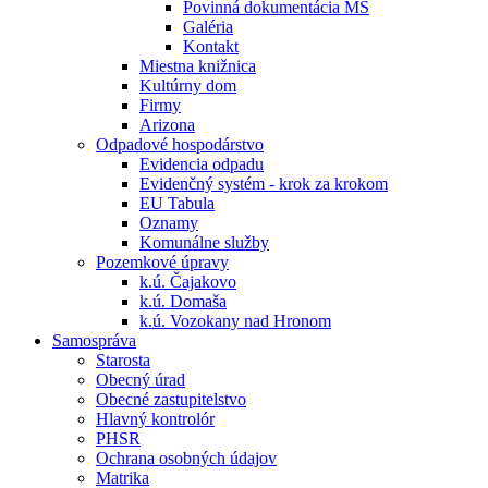
Povinná dokumentácia MŠ
Galéria
Kontakt
Miestna knižnica
Kultúrny dom
Firmy
Arizona
Odpadové hospodárstvo
Evidencia odpadu
Evidenčný systém - krok za krokom
EU Tabula
Oznamy
Komunálne služby
Pozemkové úpravy
k.ú. Čajakovo
k.ú. Domaša
k.ú. Vozokany nad Hronom
Samospráva
Starosta
Obecný úrad
Obecné zastupitelstvo
Hlavný kontrolór
PHSR
Ochrana osobných údajov
Matrika