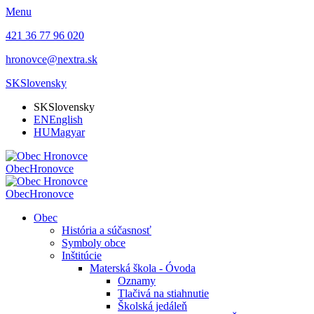
Menu
421 36 77 96 020
hronovce@nextra.sk
SK
Slovensky
SK
Slovensky
EN
English
HU
Magyar
Obec
Hronovce
Obec
Hronovce
Obec
História a súčasnosť
Symboly obce
Inštitúcie
Materská škola - Óvoda
Oznamy
Tlačivá na stiahnutie
Školská jedáleň