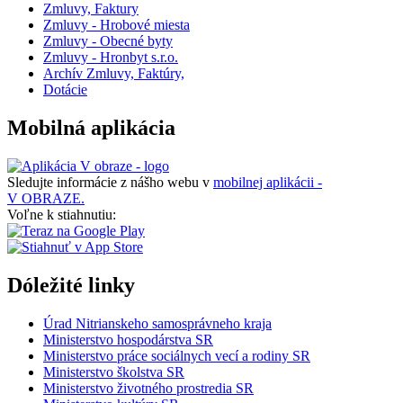
Zmluvy, Faktury
Zmluvy - Hrobové miesta
Zmluvy - Obecné byty
Zmluvy - Hronbyt s.r.o.
Archív Zmluvy, Faktúry,
Dotácie
Mobilná aplikácia
Sledujte informácie z nášho webu v
mobilnej aplikácii -
V OBRAZE.
Voľne k stiahnutiu:
Dóležité linky
Úrad Nitrianskeho samosprávneho kraja
Ministerstvo hospodárstva SR
Ministerstvo práce sociálnych vecí a rodiny SR
Ministerstvo školstva SR
Ministerstvo životného prostredia SR