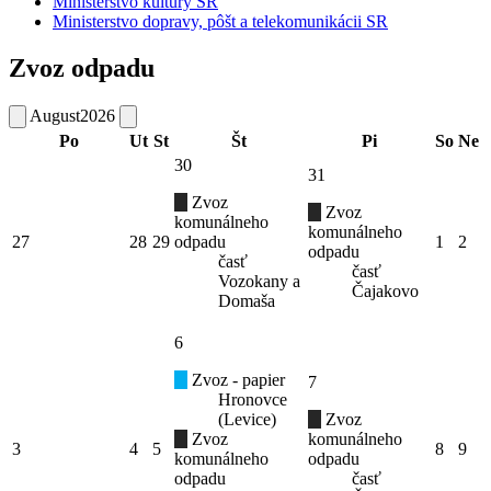
Ministerstvo kultúry SR
Ministerstvo dopravy, pôšt a telekomunikácii SR
Zvoz odpadu
August
2026
Po
Ut
St
Št
Pi
So
Ne
30
31
Zvoz
Zvoz
komunálneho
komunálneho
27
28
29
odpadu
1
2
odpadu
časť
časť
Vozokany a
Čajakovo
Domaša
6
Zvoz - papier
7
Hronovce
(Levice)
Zvoz
Zvoz
komunálneho
3
4
5
8
9
komunálneho
odpadu
odpadu
časť