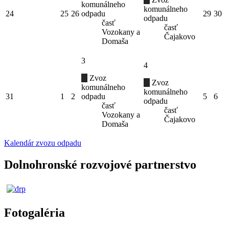
komunálneho
komunálneho
24
25
26
odpadu
29
30
odpadu
časť
časť
Vozokany a
Čajakovo
Domaša
3
4
Zvoz
Zvoz
komunálneho
komunálneho
31
1
2
odpadu
5
6
odpadu
časť
časť
Vozokany a
Čajakovo
Domaša
Kalendár zvozu odpadu
Dolnohronské rozvojové partnerstvo
Fotogaléria