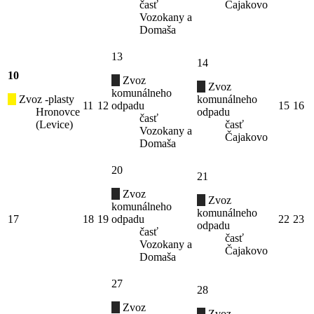
časť
Čajakovo
Vozokany a
Domaša
13
14
10
Zvoz
Zvoz
komunálneho
Zvoz -plasty
komunálneho
11
12
odpadu
15
16
Hronovce
odpadu
časť
(Levice)
časť
Vozokany a
Čajakovo
Domaša
20
21
Zvoz
Zvoz
komunálneho
komunálneho
17
18
19
odpadu
22
23
odpadu
časť
časť
Vozokany a
Čajakovo
Domaša
27
28
Zvoz
Zvoz