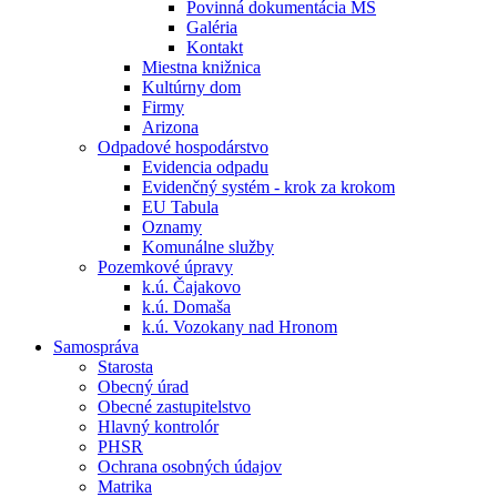
Povinná dokumentácia MŠ
Galéria
Kontakt
Miestna knižnica
Kultúrny dom
Firmy
Arizona
Odpadové hospodárstvo
Evidencia odpadu
Evidenčný systém - krok za krokom
EU Tabula
Oznamy
Komunálne služby
Pozemkové úpravy
k.ú. Čajakovo
k.ú. Domaša
k.ú. Vozokany nad Hronom
Samospráva
Starosta
Obecný úrad
Obecné zastupitelstvo
Hlavný kontrolór
PHSR
Ochrana osobných údajov
Matrika