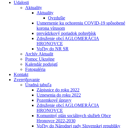
Udalosti
Aktuality
Aktuality
Ovzdušie
Usmernenie ku ochoreniu COVID-19 spôsobené
korona vírusom
prevádzkový poriadok pohrebísk
Združenie obcí AGLOMERÁCIA
HRONOVCE
Voľby do NR SR
Archív Aktualit
Pomoc Ukrajine
Kalendár podujatí
Fotogaléria
Kontakt
Zverejňovanie
Úradná tabuľa
Zápisnice do roku 2022
Uznesenia do roku 2022
Pozemkové úpravy
Združenie obcí AGLOMERÁCIA
HRONOVCE
Komunitný plán sociálnych služieb Obce
Hronovce 2022-2030
Voľby do Národnej rady Slovenskej republiky