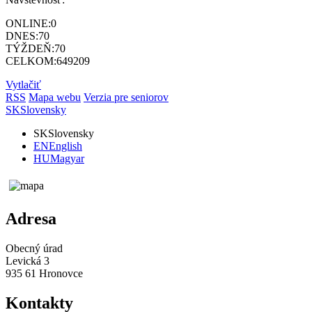
ONLINE:
0
DNES:
70
TÝŽDEŇ:
70
CELKOM:
649209
Vytlačiť
RSS
Mapa webu
Verzia pre seniorov
SK
Slovensky
SK
Slovensky
EN
English
HU
Magyar
Adresa
Obecný úrad
Levická 3
935 61 Hronovce
Kontakty