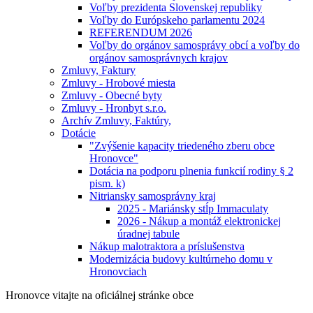
Voľby prezidenta Slovenskej republiky
Voľby do Európskeho parlamentu 2024
REFERENDUM 2026
Voľby do orgánov samosprávy obcí a voľby do
orgánov samosprávnych krajov
Zmluvy, Faktury
Zmluvy - Hrobové miesta
Zmluvy - Obecné byty
Zmluvy - Hronbyt s.r.o.
Archív Zmluvy, Faktúry,
Dotácie
"Zvýšenie kapacity triedeného zberu obce
Hronovce"
Dotácia na podporu plnenia funkcií rodiny § 2
pism. k)
Nitriansky samosprávny kraj
2025 - Mariánsky stĺp Immaculaty
2026 - Nákup a montáž elektronickej
úradnej tabule
Nákup malotraktora a príslušenstva
Modernizácia budovy kultúrneho domu v
Hronovciach
Hronovce
vitajte na oficiálnej stránke obce