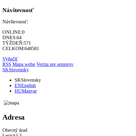
Návštevnosť
Návštevnosť:
ONLINE:
0
DNES:
64
TÝŽDEŇ:
571
CELKOM:
648581
Vytlačiť
RSS
Mapa webu
Verzia pre seniorov
SK
Slovensky
SK
Slovensky
EN
English
HU
Magyar
Adresa
Obecný úrad
Levická 3