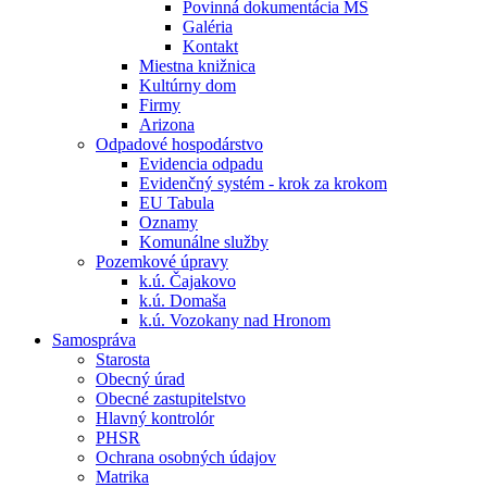
Povinná dokumentácia MŠ
Galéria
Kontakt
Miestna knižnica
Kultúrny dom
Firmy
Arizona
Odpadové hospodárstvo
Evidencia odpadu
Evidenčný systém - krok za krokom
EU Tabula
Oznamy
Komunálne služby
Pozemkové úpravy
k.ú. Čajakovo
k.ú. Domaša
k.ú. Vozokany nad Hronom
Samospráva
Starosta
Obecný úrad
Obecné zastupitelstvo
Hlavný kontrolór
PHSR
Ochrana osobných údajov
Matrika