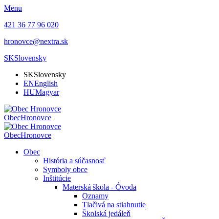
Menu
421 36 77 96 020
hronovce@nextra.sk
SK
Slovensky
SK
Slovensky
EN
English
HU
Magyar
Obec
Hronovce
Obec
Hronovce
Obec
História a súčasnosť
Symboly obce
Inštitúcie
Materská škola - Óvoda
Oznamy
Tlačivá na stiahnutie
Školská jedáleň