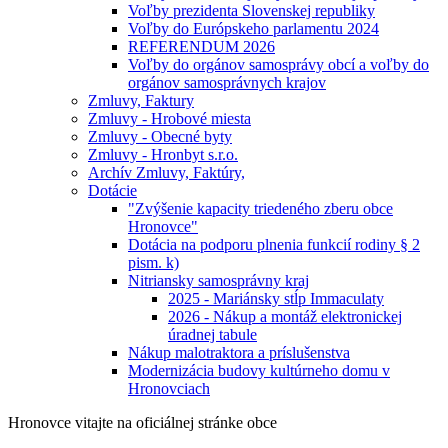
Voľby prezidenta Slovenskej republiky
Voľby do Európskeho parlamentu 2024
REFERENDUM 2026
Voľby do orgánov samosprávy obcí a voľby do
orgánov samosprávnych krajov
Zmluvy, Faktury
Zmluvy - Hrobové miesta
Zmluvy - Obecné byty
Zmluvy - Hronbyt s.r.o.
Archív Zmluvy, Faktúry,
Dotácie
"Zvýšenie kapacity triedeného zberu obce
Hronovce"
Dotácia na podporu plnenia funkcií rodiny § 2
pism. k)
Nitriansky samosprávny kraj
2025 - Mariánsky stĺp Immaculaty
2026 - Nákup a montáž elektronickej
úradnej tabule
Nákup malotraktora a príslušenstva
Modernizácia budovy kultúrneho domu v
Hronovciach
Hronovce
vitajte na oficiálnej stránke obce