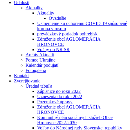
Udalosti
Aktuality
Aktuality
Ovzdušie
Usmernenie ku ochoreniu COVID-19 spôsobené
korona vírusom
prevádzkový poriadok pohrebísk
Združenie obcí AGLOMERÁCIA
HRONOVCE
Voľby do NR SR
Archív Aktualit
Pomoc Ukrajine
Kalendár podujatí
Fotogaléria
Kontakt
Zverejňovanie
Úradná tabuľa
Zápisnice do roku 2022
Uznesenia do roku 2022
Pozemkové úpravy
Združenie obcí AGLOMERÁCIA
HRONOVCE
Komunitný plán sociálnych služieb Obce
Hronovce 2022-2030
Voľby do Národnej rady Slovenskej republiky