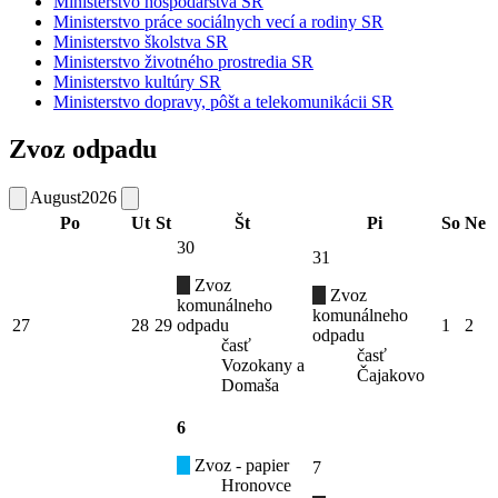
Ministerstvo hospodárstva SR
Ministerstvo práce sociálnych vecí a rodiny SR
Ministerstvo školstva SR
Ministerstvo životného prostredia SR
Ministerstvo kultúry SR
Ministerstvo dopravy, pôšt a telekomunikácii SR
Zvoz odpadu
August
2026
Po
Ut
St
Št
Pi
So
Ne
30
31
Zvoz
Zvoz
komunálneho
komunálneho
27
28
29
odpadu
1
2
odpadu
časť
časť
Vozokany a
Čajakovo
Domaša
6
Zvoz - papier
7
Hronovce