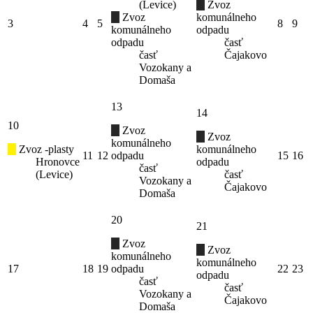
(Levice)
Zvoz
Zvoz
komunálneho
3
4
5
8
9
komunálneho
odpadu
odpadu
časť
časť
Čajakovo
Vozokany a
Domaša
13
14
10
Zvoz
Zvoz
komunálneho
Zvoz -plasty
komunálneho
11
12
odpadu
15
16
Hronovce
odpadu
časť
(Levice)
časť
Vozokany a
Čajakovo
Domaša
20
21
Zvoz
Zvoz
komunálneho
komunálneho
17
18
19
odpadu
22
23
odpadu
časť
časť
Vozokany a
Čajakovo
Domaša