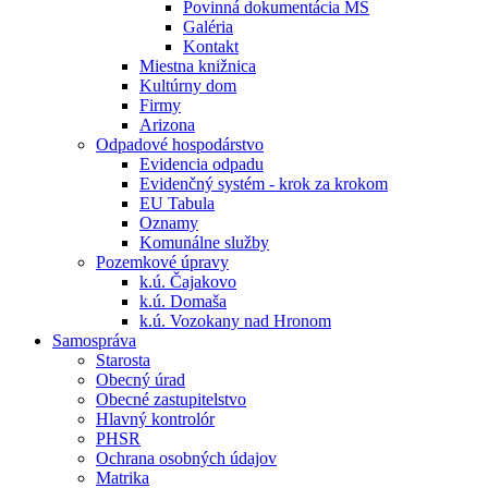
Povinná dokumentácia MŠ
Galéria
Kontakt
Miestna knižnica
Kultúrny dom
Firmy
Arizona
Odpadové hospodárstvo
Evidencia odpadu
Evidenčný systém - krok za krokom
EU Tabula
Oznamy
Komunálne služby
Pozemkové úpravy
k.ú. Čajakovo
k.ú. Domaša
k.ú. Vozokany nad Hronom
Samospráva
Starosta
Obecný úrad
Obecné zastupitelstvo
Hlavný kontrolór
PHSR
Ochrana osobných údajov
Matrika