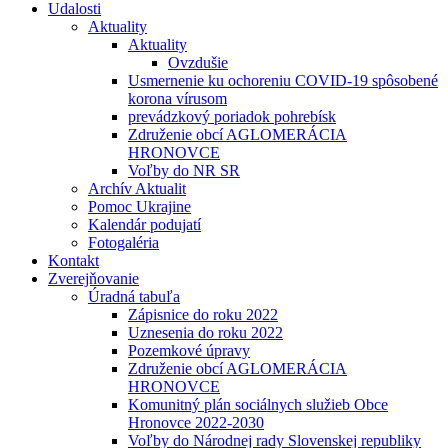
Udalosti
Aktuality
Aktuality
Ovzdušie
Usmernenie ku ochoreniu COVID-19 spôsobené
korona vírusom
prevádzkový poriadok pohrebísk
Združenie obcí AGLOMERÁCIA
HRONOVCE
Voľby do NR SR
Archív Aktualit
Pomoc Ukrajine
Kalendár podujatí
Fotogaléria
Kontakt
Zverejňovanie
Úradná tabuľa
Zápisnice do roku 2022
Uznesenia do roku 2022
Pozemkové úpravy
Združenie obcí AGLOMERÁCIA
HRONOVCE
Komunitný plán sociálnych služieb Obce
Hronovce 2022-2030
Voľby do Národnej rady Slovenskej republiky