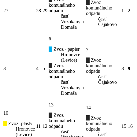
Zvoz
komunálneho
komunálneho
27
28
29
odpadu
1
2
odpadu
časť
časť
Vozokany a
Čajakovo
Domaša
6
Zvoz - papier
7
Hronovce
(Levice)
Zvoz
Zvoz
komunálneho
3
4
5
8
9
komunálneho
odpadu
odpadu
časť
časť
Čajakovo
Vozokany a
Domaša
13
14
10
Zvoz
Zvoz
komunálneho
Zvoz -plasty
komunálneho
11
12
odpadu
15
16
Hronovce
odpadu
časť
(Levice)
časť