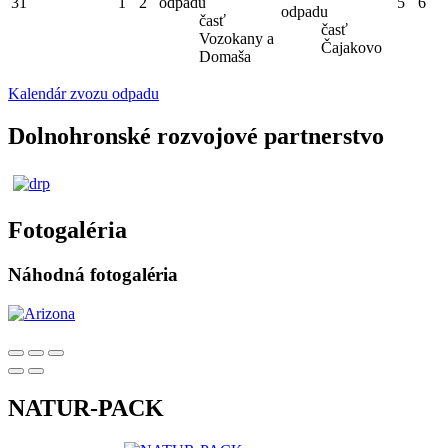
31
1
2
odpadu
5
6
odpadu
časť
časť
Vozokany a
Čajakovo
Domaša
Kalendár zvozu odpadu
Dolnohronské rozvojové partnerstvo
Fotogaléria
Náhodná fotogaléria
NATUR-PACK