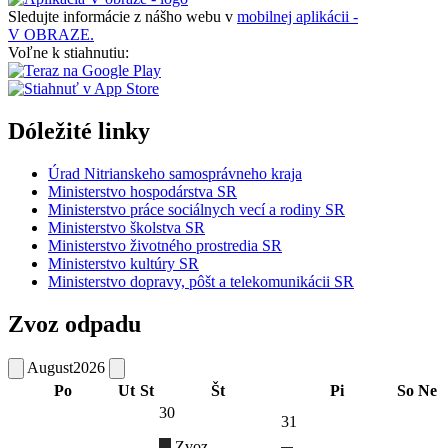
Sledujte informácie z nášho webu v
mobilnej aplikácii -
V OBRAZE.
Voľne k stiahnutiu:
Dóležité linky
Úrad Nitrianskeho samosprávneho kraja
Ministerstvo hospodárstva SR
Ministerstvo práce sociálnych vecí a rodiny SR
Ministerstvo školstva SR
Ministerstvo životného prostredia SR
Ministerstvo kultúry SR
Ministerstvo dopravy, pôšt a telekomunikácii SR
Zvoz odpadu
August
2026
Po
Ut
St
Št
Pi
So
Ne
30
31
Zvoz