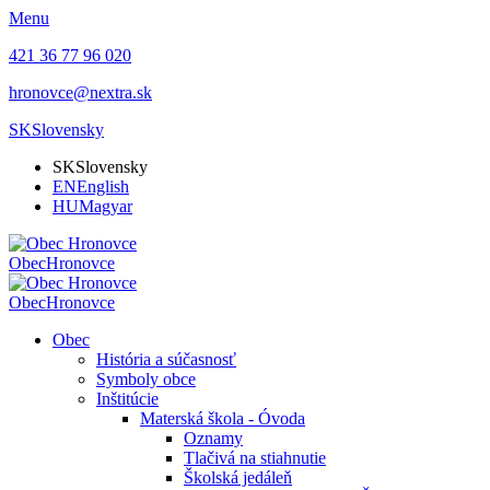
Menu
421 36 77 96 020
hronovce@nextra.sk
SK
Slovensky
SK
Slovensky
EN
English
HU
Magyar
Obec
Hronovce
Obec
Hronovce
Obec
História a súčasnosť
Symboly obce
Inštitúcie
Materská škola - Óvoda
Oznamy
Tlačivá na stiahnutie
Školská jedáleň