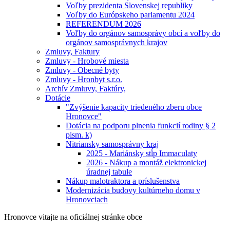
Voľby prezidenta Slovenskej republiky
Voľby do Európskeho parlamentu 2024
REFERENDUM 2026
Voľby do orgánov samosprávy obcí a voľby do
orgánov samosprávnych krajov
Zmluvy, Faktury
Zmluvy - Hrobové miesta
Zmluvy - Obecné byty
Zmluvy - Hronbyt s.r.o.
Archív Zmluvy, Faktúry,
Dotácie
"Zvýšenie kapacity triedeného zberu obce
Hronovce"
Dotácia na podporu plnenia funkcií rodiny § 2
pism. k)
Nitriansky samosprávny kraj
2025 - Mariánsky stĺp Immaculaty
2026 - Nákup a montáž elektronickej
úradnej tabule
Nákup malotraktora a príslušenstva
Modernizácia budovy kultúrneho domu v
Hronovciach
Hronovce
vitajte na oficiálnej stránke obce