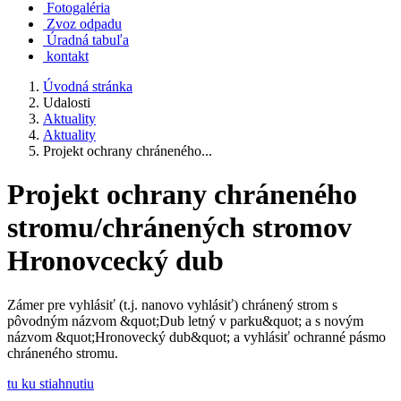
Fotogaléria
Zvoz odpadu
Úradná tabuľa
kontakt
Úvodná stránka
Udalosti
Aktuality
Aktuality
Projekt ochrany chráneného...
Projekt ochrany chráneného
stromu/chránených stromov
Hronovcecký dub
Zámer pre vyhlásiť (t.j. nanovo vyhlásiť) chránený strom s
pôvodným názvom &quot;Dub letný v parku&quot; a s novým
názvom &quot;Hronovecký dub&quot; a vyhlásiť ochranné pásmo
chráneného stromu.
tu ku stiahnutiu