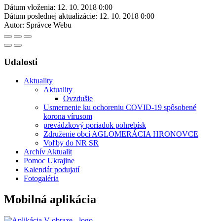
Dátum vloženia:
12. 10. 2018 0:00
Dátum poslednej aktualizácie:
12. 10. 2018 0:00
Autor:
Správce Webu
Udalosti
Aktuality
Aktuality
Ovzdušie
Usmernenie ku ochoreniu COVID-19 spôsobené
korona vírusom
prevádzkový poriadok pohrebísk
Združenie obcí AGLOMERÁCIA HRONOVCE
Voľby do NR SR
Archív Aktualit
Pomoc Ukrajine
Kalendár podujatí
Fotogaléria
Mobilná aplikácia