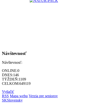
Návštevnosť
Návštevnosť:
ONLINE:
0
DNES:
146
TÝŽDEŇ:
1109
CELKOM:
649119
Vytlačiť
RSS
Mapa webu
Verzia pre seniorov
SK
Slovensky