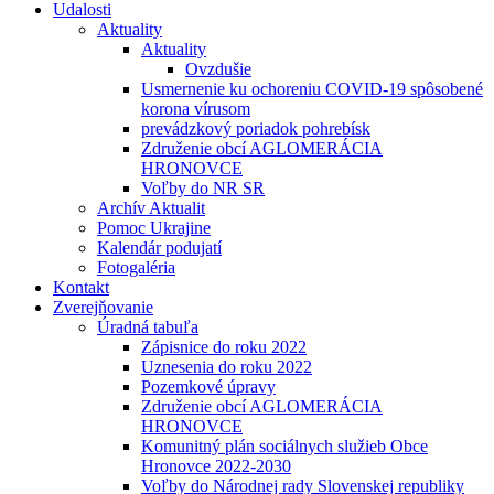
Udalosti
Aktuality
Aktuality
Ovzdušie
Usmernenie ku ochoreniu COVID-19 spôsobené
korona vírusom
prevádzkový poriadok pohrebísk
Združenie obcí AGLOMERÁCIA
HRONOVCE
Voľby do NR SR
Archív Aktualit
Pomoc Ukrajine
Kalendár podujatí
Fotogaléria
Kontakt
Zverejňovanie
Úradná tabuľa
Zápisnice do roku 2022
Uznesenia do roku 2022
Pozemkové úpravy
Združenie obcí AGLOMERÁCIA
HRONOVCE
Komunitný plán sociálnych služieb Obce
Hronovce 2022-2030
Voľby do Národnej rady Slovenskej republiky