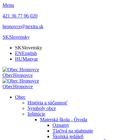
Menu
421 36 77 96 020
hronovce@nextra.sk
SK
Slovensky
SK
Slovensky
EN
English
HU
Magyar
Obec
Hronovce
Obec
Hronovce
Obec
História a súčasnosť
Symboly obce
Inštitúcie
Materská škola - Óvoda
Oznamy
Tlačivá na stiahnutie
Školská jedáleň