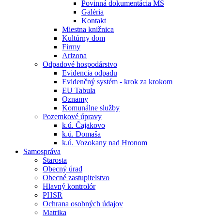
Povinná dokumentácia MŠ
Galéria
Kontakt
Miestna knižnica
Kultúrny dom
Firmy
Arizona
Odpadové hospodárstvo
Evidencia odpadu
Evidenčný systém - krok za krokom
EU Tabula
Oznamy
Komunálne služby
Pozemkové úpravy
k.ú. Čajakovo
k.ú. Domaša
k.ú. Vozokany nad Hronom
Samospráva
Starosta
Obecný úrad
Obecné zastupitelstvo
Hlavný kontrolór
PHSR
Ochrana osobných údajov
Matrika