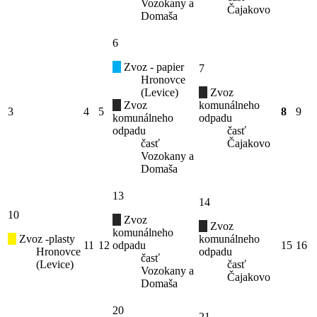
Vozokany a
Čajakovo
Domaša
6
Zvoz - papier
7
Hronovce
(Levice)
Zvoz
Zvoz
komunálneho
3
4
5
8
9
komunálneho
odpadu
odpadu
časť
časť
Čajakovo
Vozokany a
Domaša
13
14
10
Zvoz
Zvoz
komunálneho
Zvoz -plasty
komunálneho
11
12
odpadu
15
16
Hronovce
odpadu
časť
(Levice)
časť
Vozokany a
Čajakovo
Domaša
20
21