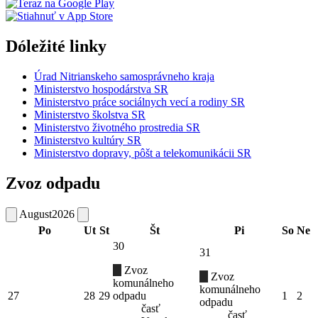
Dóležité linky
Úrad Nitrianskeho samosprávneho kraja
Ministerstvo hospodárstva SR
Ministerstvo práce sociálnych vecí a rodiny SR
Ministerstvo školstva SR
Ministerstvo životného prostredia SR
Ministerstvo kultúry SR
Ministerstvo dopravy, pôšt a telekomunikácii SR
Zvoz odpadu
August
2026
Po
Ut
St
Št
Pi
So
Ne
30
31
Zvoz
Zvoz
komunálneho
komunálneho
27
28
29
odpadu
1
2
odpadu
časť
časť