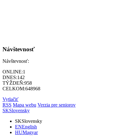
Návštevnosť
Návštevnosť:
ONLINE:
1
DNES:
142
TÝŽDEŇ:
958
CELKOM:
648968
Vytlačiť
RSS
Mapa webu
Verzia pre seniorov
SK
Slovensky
SK
Slovensky
EN
English
HU
Magyar