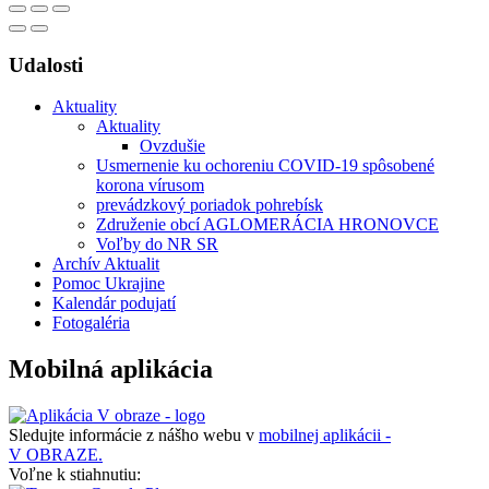
Udalosti
Aktuality
Aktuality
Ovzdušie
Usmernenie ku ochoreniu COVID-19 spôsobené
korona vírusom
prevádzkový poriadok pohrebísk
Združenie obcí AGLOMERÁCIA HRONOVCE
Voľby do NR SR
Archív Aktualit
Pomoc Ukrajine
Kalendár podujatí
Fotogaléria
Mobilná aplikácia
Sledujte informácie z nášho webu v
mobilnej aplikácii -
V OBRAZE.
Voľne k stiahnutiu: