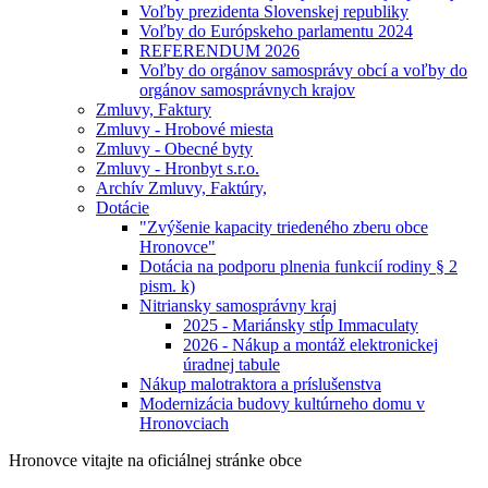
Voľby prezidenta Slovenskej republiky
Voľby do Európskeho parlamentu 2024
REFERENDUM 2026
Voľby do orgánov samosprávy obcí a voľby do
orgánov samosprávnych krajov
Zmluvy, Faktury
Zmluvy - Hrobové miesta
Zmluvy - Obecné byty
Zmluvy - Hronbyt s.r.o.
Archív Zmluvy, Faktúry,
Dotácie
"Zvýšenie kapacity triedeného zberu obce
Hronovce"
Dotácia na podporu plnenia funkcií rodiny § 2
pism. k)
Nitriansky samosprávny kraj
2025 - Mariánsky stĺp Immaculaty
2026 - Nákup a montáž elektronickej
úradnej tabule
Nákup malotraktora a príslušenstva
Modernizácia budovy kultúrneho domu v
Hronovciach
Hronovce
vitajte na oficiálnej stránke obce