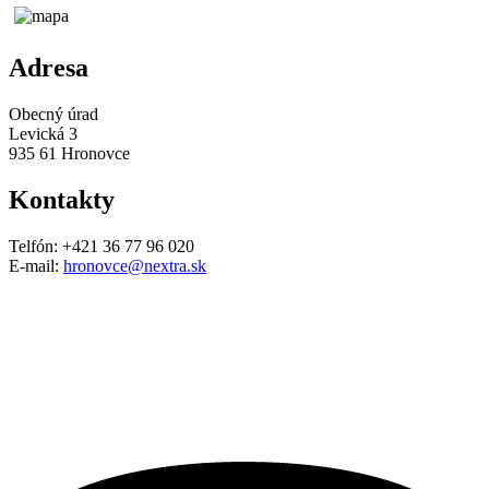
Adresa
Obecný úrad
Levická 3
935 61 Hronovce
Kontakty
Telfón: +421 36 77 96 020
E-mail:
hronovce@nextra.sk