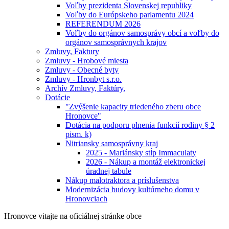
Voľby prezidenta Slovenskej republiky
Voľby do Európskeho parlamentu 2024
REFERENDUM 2026
Voľby do orgánov samosprávy obcí a voľby do
orgánov samosprávnych krajov
Zmluvy, Faktury
Zmluvy - Hrobové miesta
Zmluvy - Obecné byty
Zmluvy - Hronbyt s.r.o.
Archív Zmluvy, Faktúry,
Dotácie
"Zvýšenie kapacity triedeného zberu obce
Hronovce"
Dotácia na podporu plnenia funkcií rodiny § 2
pism. k)
Nitriansky samosprávny kraj
2025 - Mariánsky stĺp Immaculaty
2026 - Nákup a montáž elektronickej
úradnej tabule
Nákup malotraktora a príslušenstva
Modernizácia budovy kultúrneho domu v
Hronovciach
Hronovce
vitajte na oficiálnej stránke obce