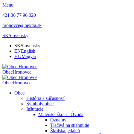
Menu
421 36 77 96 020
hronovce@nextra.sk
SK
Slovensky
SK
Slovensky
EN
English
HU
Magyar
Obec
Hronovce
Obec
Hronovce
Obec
História a súčasnosť
Symboly obce
Inštitúcie
Materská škola - Óvoda
Oznamy
Tlačivá na stiahnutie
Školská jedáleň