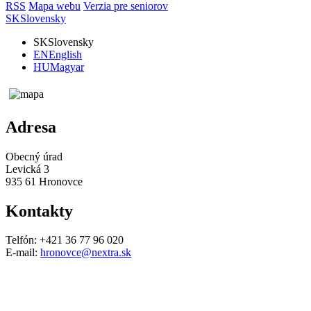
RSS
Mapa webu
Verzia pre seniorov
SK
Slovensky
SK
Slovensky
EN
English
HU
Magyar
Adresa
Obecný úrad
Levická 3
935 61 Hronovce
Kontakty
Telfón: +421 36 77 96 020
E-mail:
hronovce@nextra.sk