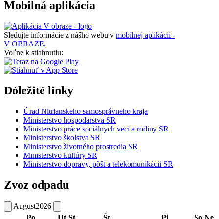
Mobilná aplikácia
Sledujte informácie z nášho webu v
mobilnej aplikácii -
V OBRAZE.
Voľne k stiahnutiu:
Dóležité linky
Úrad Nitrianskeho samosprávneho kraja
Ministerstvo hospodárstva SR
Ministerstvo práce sociálnych vecí a rodiny SR
Ministerstvo školstva SR
Ministerstvo životného prostredia SR
Ministerstvo kultúry SR
Ministerstvo dopravy, pôšt a telekomunikácii SR
Zvoz odpadu
August
2026
Po
Ut
St
Št
Pi
So
Ne