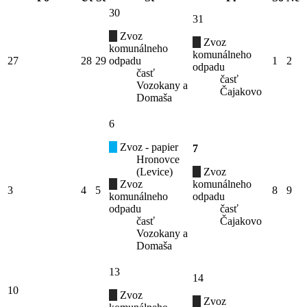
30
31
Zvoz
Zvoz
komunálneho
komunálneho
27
28
29
odpadu
1
2
odpadu
časť
časť
Vozokany a
Čajakovo
Domaša
6
Zvoz - papier
7
Hronovce
(Levice)
Zvoz
Zvoz
komunálneho
3
4
5
8
9
komunálneho
odpadu
odpadu
časť
časť
Čajakovo
Vozokany a
Domaša
13
14
10
Zvoz
Zvoz