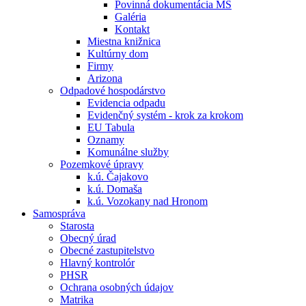
Povinná dokumentácia MŠ
Galéria
Kontakt
Miestna knižnica
Kultúrny dom
Firmy
Arizona
Odpadové hospodárstvo
Evidencia odpadu
Evidenčný systém - krok za krokom
EU Tabula
Oznamy
Komunálne služby
Pozemkové úpravy
k.ú. Čajakovo
k.ú. Domaša
k.ú. Vozokany nad Hronom
Samospráva
Starosta
Obecný úrad
Obecné zastupitelstvo
Hlavný kontrolór
PHSR
Ochrana osobných údajov
Matrika