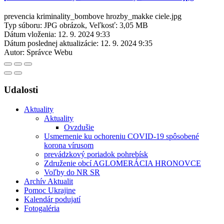
prevencia kriminality_bombove hrozby_makke ciele.jpg
Typ súboru: JPG obrázok, Veľkosť: 3,05 MB
Dátum vloženia:
12. 9. 2024 9:33
Dátum poslednej aktualizácie:
12. 9. 2024 9:35
Autor:
Správce Webu
Udalosti
Aktuality
Aktuality
Ovzdušie
Usmernenie ku ochoreniu COVID-19 spôsobené
korona vírusom
prevádzkový poriadok pohrebísk
Združenie obcí AGLOMERÁCIA HRONOVCE
Voľby do NR SR
Archív Aktualit
Pomoc Ukrajine
Kalendár podujatí
Fotogaléria