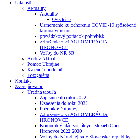
Udalosti
Aktuality
Aktuality
Ovzdušie
Usmernenie ku ochoreniu COVID-19 spôsobené
korona vírusom
prevádzkový poriadok pohrebísk
Združenie obcí AGLOMERÁCIA
HRONOVCE
Voľby do NR SR
Archív Aktualit
Pomoc Ukrajine
Kalendár podujatí
Fotogaléria
Kontakt
Zverejňovanie
Úradná tabuľa
Zápisnice do roku 2022
Uznesenia do roku 2022
Pozemkové úpravy
Združenie obcí AGLOMERÁCIA
HRONOVCE
Komunitný plán sociálnych služieb Obce
Hronovce 2022-2030
Voľby do Národnej rady Slovenskej republiky