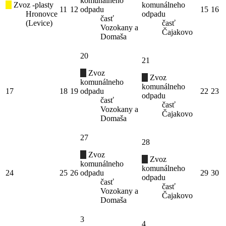
komunálneho
Zvoz -plasty
komunálneho
11
12
odpadu
15
16
Hronovce
odpadu
časť
(Levice)
časť
Vozokany a
Čajakovo
Domaša
20
21
Zvoz
Zvoz
komunálneho
komunálneho
17
18
19
odpadu
22
23
odpadu
časť
časť
Vozokany a
Čajakovo
Domaša
27
28
Zvoz
Zvoz
komunálneho
komunálneho
24
25
26
odpadu
29
30
odpadu
časť
časť
Vozokany a
Čajakovo
Domaša
3
4