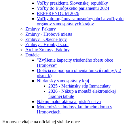
Voľby prezidenta Slovenskej republiky
Voľby do Európskeho parlamentu 2024
REFERENDUM 2026
Voľby do orgánov samosprávy obcí a voľby do
orgánov samosprávnych krajov
Zmluvy, Faktury
Zmluvy - Hrobové miesta
Zmluvy - Obecné byty
Zmluvy - Hronbyt s.r.o.
Archív Zmluvy, Faktúry,
Dotácie
"Zvýšenie kapacity triedeného zberu obce
Hronovce"
Dotácia na podporu plnenia funkcií rodiny § 2
pism. k)
Nitriansky samosprávny kraj
2025 - Mariánsky stĺp Immaculaty
2026 - Nákup a montáž elektronickej
úradnej tabule
Nákup malotraktora a príslušenstva
Modernizácia budovy kultúrneho domu v
Hronovciach
Hronovce
vitajte na oficiálnej stránke obce