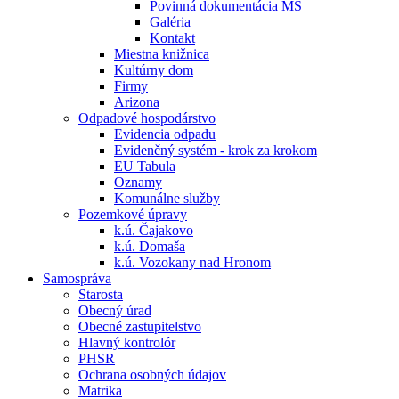
Povinná dokumentácia MŠ
Galéria
Kontakt
Miestna knižnica
Kultúrny dom
Firmy
Arizona
Odpadové hospodárstvo
Evidencia odpadu
Evidenčný systém - krok za krokom
EU Tabula
Oznamy
Komunálne služby
Pozemkové úpravy
k.ú. Čajakovo
k.ú. Domaša
k.ú. Vozokany nad Hronom
Samospráva
Starosta
Obecný úrad
Obecné zastupitelstvo
Hlavný kontrolór
PHSR
Ochrana osobných údajov
Matrika