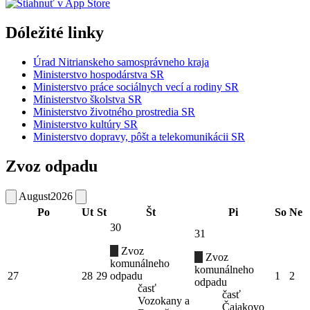
Dóležité linky
Úrad Nitrianskeho samosprávneho kraja
Ministerstvo hospodárstva SR
Ministerstvo práce sociálnych vecí a rodiny SR
Ministerstvo školstva SR
Ministerstvo životného prostredia SR
Ministerstvo kultúry SR
Ministerstvo dopravy, pôšt a telekomunikácii SR
Zvoz odpadu
August
2026
Po
Ut
St
Št
Pi
So
Ne
30
31
Zvoz
Zvoz
komunálneho
komunálneho
27
28
29
odpadu
1
2
odpadu
časť
časť
Vozokany a
Čajakovo