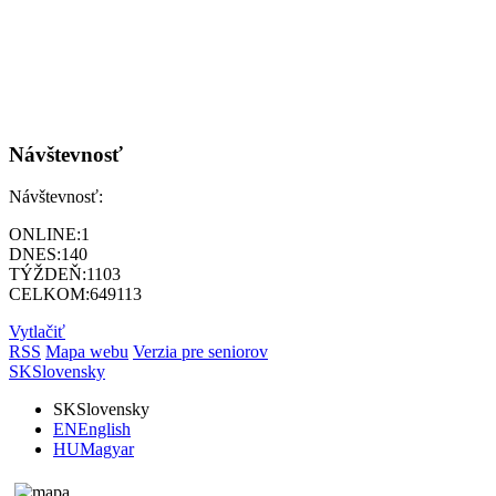
Návštevnosť
Návštevnosť:
ONLINE:
1
DNES:
140
TÝŽDEŇ:
1103
CELKOM:
649113
Vytlačiť
RSS
Mapa webu
Verzia pre seniorov
SK
Slovensky
SK
Slovensky
EN
English
HU
Magyar