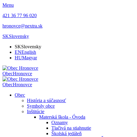
Menu
421 36 77 96 020
hronovce@nextra.sk
SK
Slovensky
SK
Slovensky
EN
English
HU
Magyar
Obec
Hronovce
Obec
Hronovce
Obec
História a súčasnosť
Symboly obce
Inštitúcie
Materská škola - Óvoda
Oznamy
Tlačivá na stiahnutie
Školská jedáleň