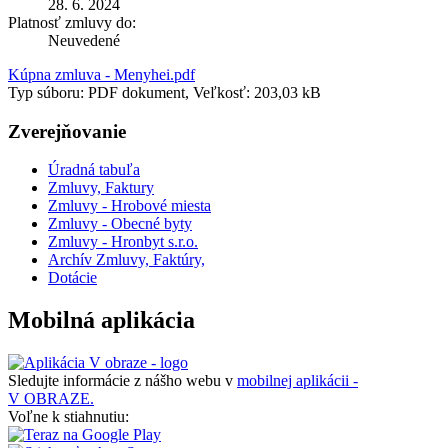
28. 6. 2024
Platnosť zmluvy do:
Neuvedené
Kúpna zmluva - Menyhei.pdf
Typ súboru: PDF dokument, Veľkosť: 203,03 kB
Zverejňovanie
Úradná tabuľa
Zmluvy, Faktury
Zmluvy - Hrobové miesta
Zmluvy - Obecné byty
Zmluvy - Hronbyt s.r.o.
Archív Zmluvy, Faktúry,
Dotácie
Mobilná aplikácia
Sledujte informácie z nášho webu v
mobilnej aplikácii -
V OBRAZE.
Voľne k stiahnutiu: