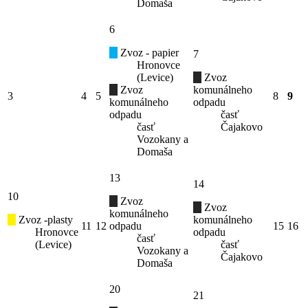
Domaša
6
Zvoz - papier
7
Hronovce
(Levice)
Zvoz
Zvoz
komunálneho
3
4
5
8
9
komunálneho
odpadu
odpadu
časť
časť
Čajakovo
Vozokany a
Domaša
13
14
10
Zvoz
Zvoz
komunálneho
Zvoz -plasty
komunálneho
11
12
odpadu
15
16
Hronovce
odpadu
časť
(Levice)
časť
Vozokany a
Čajakovo
Domaša
20
21