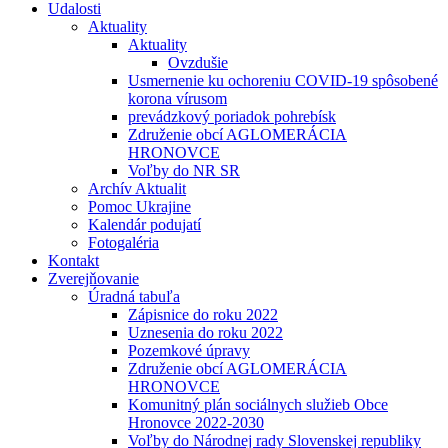
Udalosti
Aktuality
Aktuality
Ovzdušie
Usmernenie ku ochoreniu COVID-19 spôsobené
korona vírusom
prevádzkový poriadok pohrebísk
Združenie obcí AGLOMERÁCIA
HRONOVCE
Voľby do NR SR
Archív Aktualit
Pomoc Ukrajine
Kalendár podujatí
Fotogaléria
Kontakt
Zverejňovanie
Úradná tabuľa
Zápisnice do roku 2022
Uznesenia do roku 2022
Pozemkové úpravy
Združenie obcí AGLOMERÁCIA
HRONOVCE
Komunitný plán sociálnych služieb Obce
Hronovce 2022-2030
Voľby do Národnej rady Slovenskej republiky