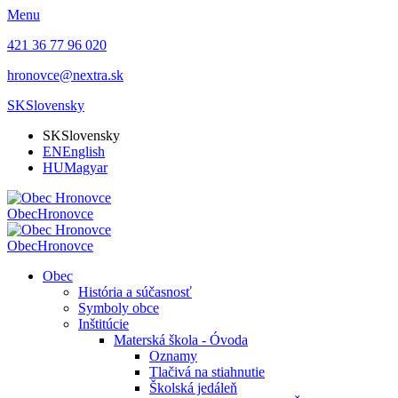
Menu
421 36 77 96 020
hronovce@nextra.sk
SK
Slovensky
SK
Slovensky
EN
English
HU
Magyar
Obec
Hronovce
Obec
Hronovce
Obec
História a súčasnosť
Symboly obce
Inštitúcie
Materská škola - Óvoda
Oznamy
Tlačivá na stiahnutie
Školská jedáleň