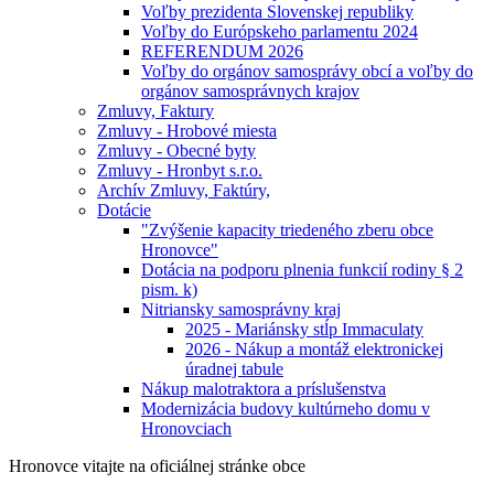
Voľby prezidenta Slovenskej republiky
Voľby do Európskeho parlamentu 2024
REFERENDUM 2026
Voľby do orgánov samosprávy obcí a voľby do
orgánov samosprávnych krajov
Zmluvy, Faktury
Zmluvy - Hrobové miesta
Zmluvy - Obecné byty
Zmluvy - Hronbyt s.r.o.
Archív Zmluvy, Faktúry,
Dotácie
"Zvýšenie kapacity triedeného zberu obce
Hronovce"
Dotácia na podporu plnenia funkcií rodiny § 2
pism. k)
Nitriansky samosprávny kraj
2025 - Mariánsky stĺp Immaculaty
2026 - Nákup a montáž elektronickej
úradnej tabule
Nákup malotraktora a príslušenstva
Modernizácia budovy kultúrneho domu v
Hronovciach
Hronovce
vitajte na oficiálnej stránke obce