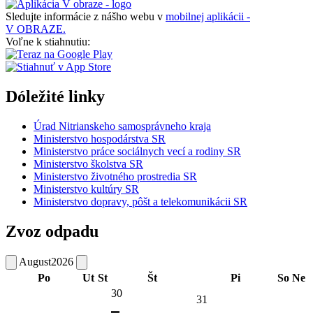
Sledujte informácie z nášho webu v
mobilnej aplikácii -
V OBRAZE.
Voľne k stiahnutiu:
Dóležité linky
Úrad Nitrianskeho samosprávneho kraja
Ministerstvo hospodárstva SR
Ministerstvo práce sociálnych vecí a rodiny SR
Ministerstvo školstva SR
Ministerstvo životného prostredia SR
Ministerstvo kultúry SR
Ministerstvo dopravy, pôšt a telekomunikácii SR
Zvoz odpadu
August
2026
Po
Ut
St
Št
Pi
So
Ne
30
31