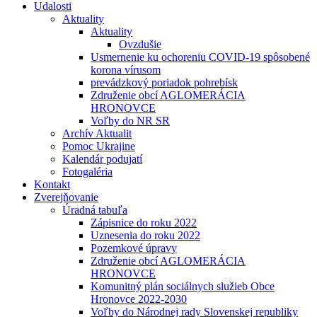
Udalosti
Aktuality
Aktuality
Ovzdušie
Usmernenie ku ochoreniu COVID-19 spôsobené
korona vírusom
prevádzkový poriadok pohrebísk
Združenie obcí AGLOMERÁCIA
HRONOVCE
Voľby do NR SR
Archív Aktualit
Pomoc Ukrajine
Kalendár podujatí
Fotogaléria
Kontakt
Zverejňovanie
Úradná tabuľa
Zápisnice do roku 2022
Uznesenia do roku 2022
Pozemkové úpravy
Združenie obcí AGLOMERÁCIA
HRONOVCE
Komunitný plán sociálnych služieb Obce
Hronovce 2022-2030
Voľby do Národnej rady Slovenskej republiky