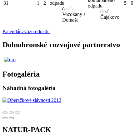
komunálneho
31
1
2
odpadu
5
6
odpadu
časť
časť
Vozokany a
Čajakovo
Domaša
Kalendár zvozu odpadu
Dolnohronské rozvojové partnerstvo
Fotogaléria
Náhodná fotogaléria
NATUR-PACK