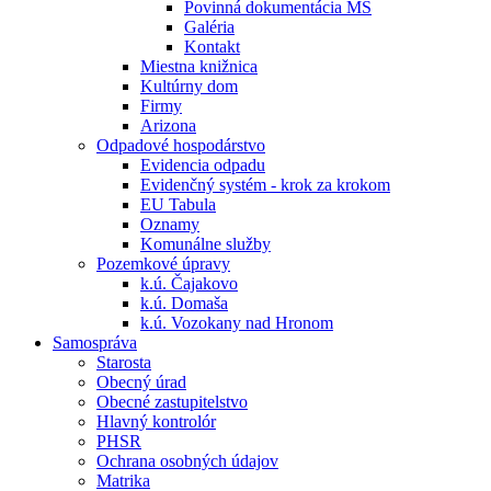
Povinná dokumentácia MŠ
Galéria
Kontakt
Miestna knižnica
Kultúrny dom
Firmy
Arizona
Odpadové hospodárstvo
Evidencia odpadu
Evidenčný systém - krok za krokom
EU Tabula
Oznamy
Komunálne služby
Pozemkové úpravy
k.ú. Čajakovo
k.ú. Domaša
k.ú. Vozokany nad Hronom
Samospráva
Starosta
Obecný úrad
Obecné zastupitelstvo
Hlavný kontrolór
PHSR
Ochrana osobných údajov
Matrika