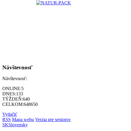
Návštevnosť
Návštevnosť:
ONLINE:
5
DNES:
133
TÝŽDEŇ:
640
CELKOM:
648650
Vytlačiť
RSS
Mapa webu
Verzia pre seniorov
SK
Slovensky