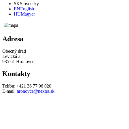
SK
Slovensky
EN
English
HU
Magyar
Adresa
Obecný úrad
Levická 3
935 61 Hronovce
Kontakty
Telfón: +421 36 77 96 020
E-mail:
hronovce@nextra.sk