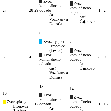
Zvoz
Zvoz
komunálneho
komunálneho
27
28
29
odpadu
1
2
odpadu
časť
časť
Vozokany a
Čajakovo
Domaša
6
Zvoz - papier
7
Hronovce
(Levice)
Zvoz
Zvoz
komunálneho
3
4
5
8
9
komunálneho
odpadu
odpadu
časť
časť
Čajakovo
Vozokany a
Domaša
13
14
10
Zvoz
Zvoz
komunálneho
Zvoz -plasty
komunálneho
11
12
odpadu
15
16
Hronovce
odpadu
časť
(Levice)
časť