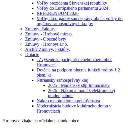
Voľby prezidenta Slovenskej republiky
Voľby do Európskeho parlamentu 2024
REFERENDUM 2026
Voľby do orgánov samosprávy obcí a voľby do
orgánov samosprávnych krajov
Zmluvy, Faktury
Zmluvy - Hrobové miesta
Zmluvy - Obecné byty
Zmluvy - Hronbyt s.r.o.
Archív Zmluvy, Faktúry,
Dotácie
"Zvýšenie kapacity triedeného zberu obce
Hronovce"
Dotácia na podporu plnenia funkcií rodiny § 2
pism. k)
Nitriansky samosprávny kraj
2025 - Mariánsky stĺp Immaculaty
2026 - Nákup a montáž elektronickej
úradnej tabule
Nákup malotraktora a príslušenstva
Modernizácia budovy kultúrneho domu v
Hronovciach
Hronovce
vitajte na oficiálnej stránke obce