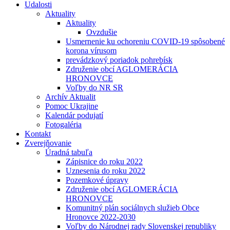
Udalosti
Aktuality
Aktuality
Ovzdušie
Usmernenie ku ochoreniu COVID-19 spôsobené
korona vírusom
prevádzkový poriadok pohrebísk
Združenie obcí AGLOMERÁCIA
HRONOVCE
Voľby do NR SR
Archív Aktualit
Pomoc Ukrajine
Kalendár podujatí
Fotogaléria
Kontakt
Zverejňovanie
Úradná tabuľa
Zápisnice do roku 2022
Uznesenia do roku 2022
Pozemkové úpravy
Združenie obcí AGLOMERÁCIA
HRONOVCE
Komunitný plán sociálnych služieb Obce
Hronovce 2022-2030
Voľby do Národnej rady Slovenskej republiky