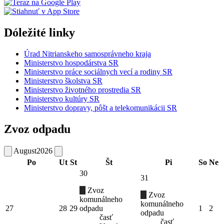
Dóležité linky
Úrad Nitrianskeho samosprávneho kraja
Ministerstvo hospodárstva SR
Ministerstvo práce sociálnych vecí a rodiny SR
Ministerstvo školstva SR
Ministerstvo životného prostredia SR
Ministerstvo kultúry SR
Ministerstvo dopravy, pôšt a telekomunikácii SR
Zvoz odpadu
August
2026
Po
Ut
St
Št
Pi
So
Ne
30
31
Zvoz
Zvoz
komunálneho
komunálneho
27
28
29
odpadu
1
2
odpadu
časť
časť