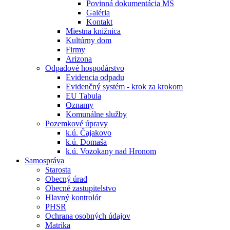
Povinná dokumentácia MŠ
Galéria
Kontakt
Miestna knižnica
Kultúrny dom
Firmy
Arizona
Odpadové hospodárstvo
Evidencia odpadu
Evidenčný systém - krok za krokom
EU Tabula
Oznamy
Komunálne služby
Pozemkové úpravy
k.ú. Čajakovo
k.ú. Domaša
k.ú. Vozokany nad Hronom
Samospráva
Starosta
Obecný úrad
Obecné zastupitelstvo
Hlavný kontrolór
PHSR
Ochrana osobných údajov
Matrika