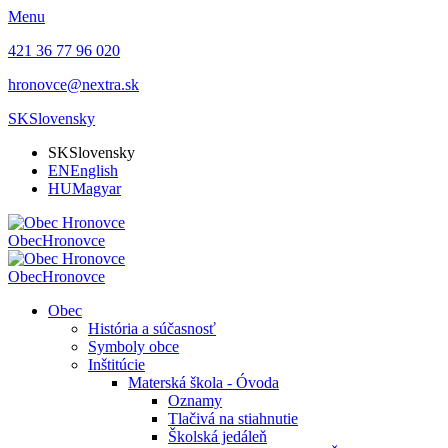
Menu
421 36 77 96 020
hronovce@nextra.sk
SK
Slovensky
SK
Slovensky
EN
English
HU
Magyar
Obec
Hronovce
Obec
Hronovce
Obec
História a súčasnosť
Symboly obce
Inštitúcie
Materská škola - Óvoda
Oznamy
Tlačivá na stiahnutie
Školská jedáleň