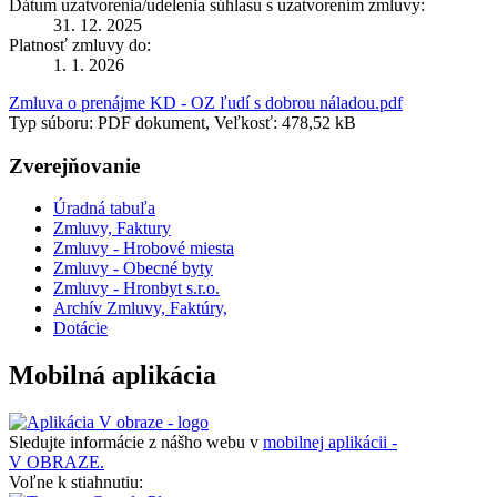
Dátum uzatvorenia/udelenia súhlasu s uzatvorením zmluvy:
31. 12. 2025
Platnosť zmluvy do:
1. 1. 2026
Zmluva o prenájme KD - OZ ľudí s dobrou náladou.pdf
Typ súboru: PDF dokument, Veľkosť: 478,52 kB
Zverejňovanie
Úradná tabuľa
Zmluvy, Faktury
Zmluvy - Hrobové miesta
Zmluvy - Obecné byty
Zmluvy - Hronbyt s.r.o.
Archív Zmluvy, Faktúry,
Dotácie
Mobilná aplikácia
Sledujte informácie z nášho webu v
mobilnej aplikácii -
V OBRAZE.
Voľne k stiahnutiu: