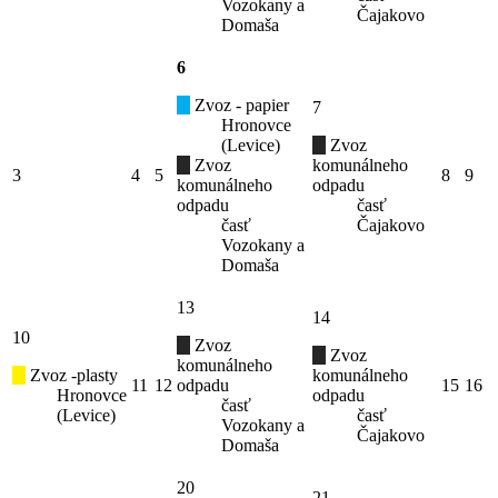
Vozokany a
Čajakovo
Domaša
6
Zvoz - papier
7
Hronovce
(Levice)
Zvoz
Zvoz
komunálneho
3
4
5
8
9
komunálneho
odpadu
odpadu
časť
časť
Čajakovo
Vozokany a
Domaša
13
14
10
Zvoz
Zvoz
komunálneho
Zvoz -plasty
komunálneho
11
12
odpadu
15
16
Hronovce
odpadu
časť
(Levice)
časť
Vozokany a
Čajakovo
Domaša
20
21