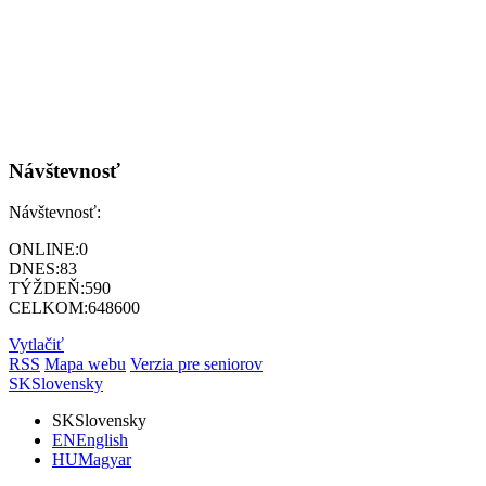
Návštevnosť
Návštevnosť:
ONLINE:
0
DNES:
83
TÝŽDEŇ:
590
CELKOM:
648600
Vytlačiť
RSS
Mapa webu
Verzia pre seniorov
SK
Slovensky
SK
Slovensky
EN
English
HU
Magyar