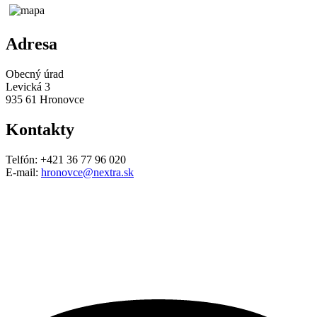
Adresa
Obecný úrad
Levická 3
935 61 Hronovce
Kontakty
Telfón: +421 36 77 96 020
E-mail:
hronovce@nextra.sk