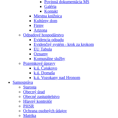
Povinná dokumentácia MŠ
Galéria
Kontakt
Miestna knižnica
Kultúrny dom
Firmy
Arizona
Odpadové hospodárstvo
Evidencia odpadu
Evidenčný systém - krok za krokom
EU Tabula
Oznamy
Komunálne služby
Pozemkové úpravy
k.ú. Čajakovo
k.ú. Domaša
k.ú. Vozokany nad Hronom
Samospráva
Starosta
Obecný úrad
Obecné zastupitelstvo
Hlavný kontrolór
PHSR
Ochrana osobných údajov
Matrika