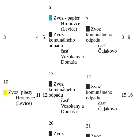
6
Zvoz - papier
7
Hronovce
(Levice)
Zvoz
Zvoz
komunálneho
3
4
5
8
9
komunálneho
odpadu
odpadu
časť
časť
Čajakovo
Vozokany a
Domaša
13
14
10
Zvoz
Zvoz
komunálneho
Zvoz -plasty
komunálneho
11
12
odpadu
15
16
Hronovce
odpadu
časť
(Levice)
časť
Vozokany a
Čajakovo
Domaša
20
21
Zvoz
Zvoz