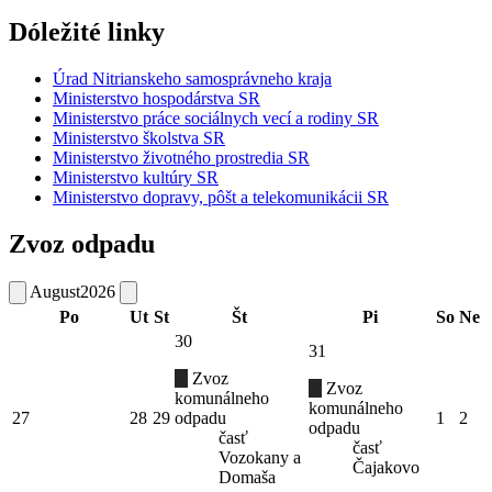
Dóležité linky
Úrad Nitrianskeho samosprávneho kraja
Ministerstvo hospodárstva SR
Ministerstvo práce sociálnych vecí a rodiny SR
Ministerstvo školstva SR
Ministerstvo životného prostredia SR
Ministerstvo kultúry SR
Ministerstvo dopravy, pôšt a telekomunikácii SR
Zvoz odpadu
August
2026
Po
Ut
St
Št
Pi
So
Ne
30
31
Zvoz
Zvoz
komunálneho
komunálneho
27
28
29
odpadu
1
2
odpadu
časť
časť
Vozokany a
Čajakovo
Domaša