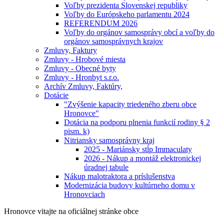
Voľby prezidenta Slovenskej republiky
Voľby do Európskeho parlamentu 2024
REFERENDUM 2026
Voľby do orgánov samosprávy obcí a voľby do
orgánov samosprávnych krajov
Zmluvy, Faktury
Zmluvy - Hrobové miesta
Zmluvy - Obecné byty
Zmluvy - Hronbyt s.r.o.
Archív Zmluvy, Faktúry,
Dotácie
"Zvýšenie kapacity triedeného zberu obce
Hronovce"
Dotácia na podporu plnenia funkcií rodiny § 2
pism. k)
Nitriansky samosprávny kraj
2025 - Mariánsky stĺp Immaculaty
2026 - Nákup a montáž elektronickej
úradnej tabule
Nákup malotraktora a príslušenstva
Modernizácia budovy kultúrneho domu v
Hronovciach
Hronovce
vitajte na oficiálnej stránke obce