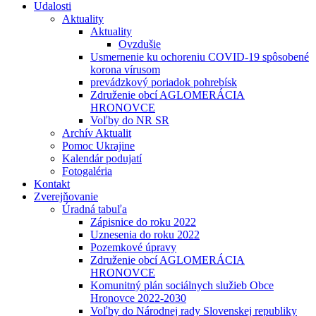
Udalosti
Aktuality
Aktuality
Ovzdušie
Usmernenie ku ochoreniu COVID-19 spôsobené
korona vírusom
prevádzkový poriadok pohrebísk
Združenie obcí AGLOMERÁCIA
HRONOVCE
Voľby do NR SR
Archív Aktualit
Pomoc Ukrajine
Kalendár podujatí
Fotogaléria
Kontakt
Zverejňovanie
Úradná tabuľa
Zápisnice do roku 2022
Uznesenia do roku 2022
Pozemkové úpravy
Združenie obcí AGLOMERÁCIA
HRONOVCE
Komunitný plán sociálnych služieb Obce
Hronovce 2022-2030
Voľby do Národnej rady Slovenskej republiky