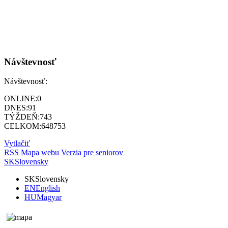
Návštevnosť
Návštevnosť:
ONLINE:
0
DNES:
91
TÝŽDEŇ:
743
CELKOM:
648753
Vytlačiť
RSS
Mapa webu
Verzia pre seniorov
SK
Slovensky
SK
Slovensky
EN
English
HU
Magyar