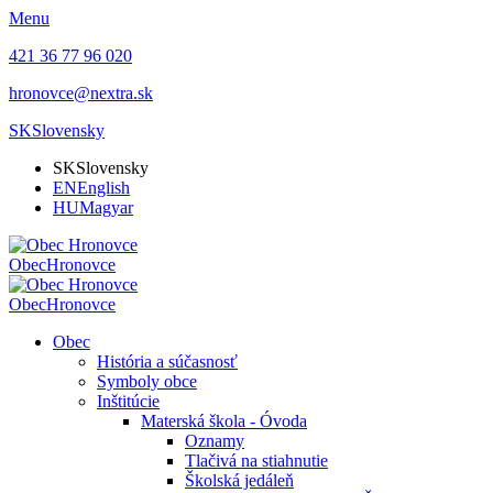
Menu
421 36 77 96 020
hronovce@nextra.sk
SK
Slovensky
SK
Slovensky
EN
English
HU
Magyar
Obec
Hronovce
Obec
Hronovce
Obec
História a súčasnosť
Symboly obce
Inštitúcie
Materská škola - Óvoda
Oznamy
Tlačivá na stiahnutie
Školská jedáleň