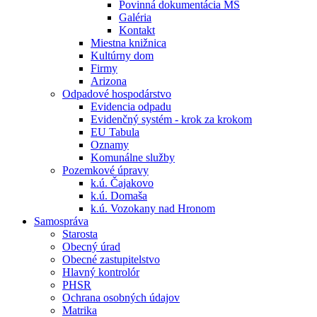
Povinná dokumentácia MŠ
Galéria
Kontakt
Miestna knižnica
Kultúrny dom
Firmy
Arizona
Odpadové hospodárstvo
Evidencia odpadu
Evidenčný systém - krok za krokom
EU Tabula
Oznamy
Komunálne služby
Pozemkové úpravy
k.ú. Čajakovo
k.ú. Domaša
k.ú. Vozokany nad Hronom
Samospráva
Starosta
Obecný úrad
Obecné zastupitelstvo
Hlavný kontrolór
PHSR
Ochrana osobných údajov
Matrika