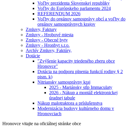
Voľby prezidenta Slovenskej republiky
Voľby do Európskeho parlamentu 2024
REFERENDUM 2026
Voľby do orgánov samosprávy obcí a voľby do
orgánov samosprávnych krajov
Zmluvy, Faktury
Zmluvy - Hrobové miesta
Zmluvy - Obecné byty
Zmluvy - Hronbyt s.r.o.
Archív Zmluvy, Faktúry,
Dotácie
"Zvýšenie kapacity triedeného zberu obce
Hronovce"
Dotácia na podporu plnenia funkcií rodiny § 2
pism. k)
Nitriansky samosprávny kraj
2025 - Mariánsky stĺp Immaculaty
2026 - Nákup a montáž elektronickej
úradnej tabule
Nákup malotraktora a príslušenstva
Modernizácia budovy kultúrneho domu v
Hronovciach
Hronovce
vitajte na oficiálnej stránke obce