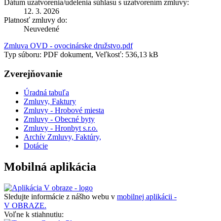
Dátum uzatvorenia/udelenia súhlasu s uzatvorením zmluvy:
12. 3. 2026
Platnosť zmluvy do:
Neuvedené
Zmluva OVD - ovocinárske družstvo.pdf
Typ súboru: PDF dokument, Veľkosť: 536,13 kB
Zverejňovanie
Úradná tabuľa
Zmluvy, Faktury
Zmluvy - Hrobové miesta
Zmluvy - Obecné byty
Zmluvy - Hronbyt s.r.o.
Archív Zmluvy, Faktúry,
Dotácie
Mobilná aplikácia
Sledujte informácie z nášho webu v
mobilnej aplikácii -
V OBRAZE.
Voľne k stiahnutiu: