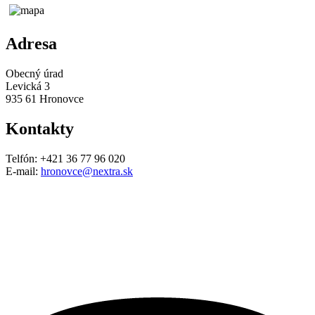
Adresa
Obecný úrad
Levická 3
935 61 Hronovce
Kontakty
Telfón: +421 36 77 96 020
E-mail:
hronovce@nextra.sk