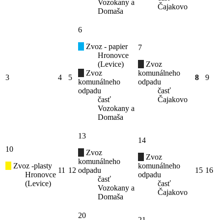
Vozokany a
Čajakovo
Domaša
6
Zvoz - papier
7
Hronovce
(Levice)
Zvoz
Zvoz
komunálneho
3
4
5
8
9
komunálneho
odpadu
odpadu
časť
časť
Čajakovo
Vozokany a
Domaša
13
14
10
Zvoz
Zvoz
komunálneho
Zvoz -plasty
komunálneho
11
12
odpadu
15
16
Hronovce
odpadu
časť
(Levice)
časť
Vozokany a
Čajakovo
Domaša
20
21