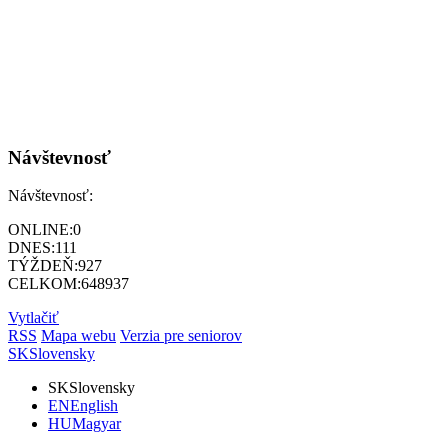
Návštevnosť
Návštevnosť:
ONLINE:
0
DNES:
111
TÝŽDEŇ:
927
CELKOM:
648937
Vytlačiť
RSS
Mapa webu
Verzia pre seniorov
SK
Slovensky
SK
Slovensky
EN
English
HU
Magyar