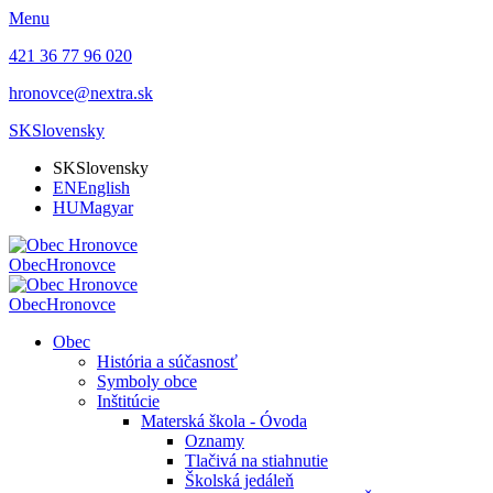
Menu
421 36 77 96 020
hronovce@nextra.sk
SK
Slovensky
SK
Slovensky
EN
English
HU
Magyar
Obec
Hronovce
Obec
Hronovce
Obec
História a súčasnosť
Symboly obce
Inštitúcie
Materská škola - Óvoda
Oznamy
Tlačivá na stiahnutie
Školská jedáleň