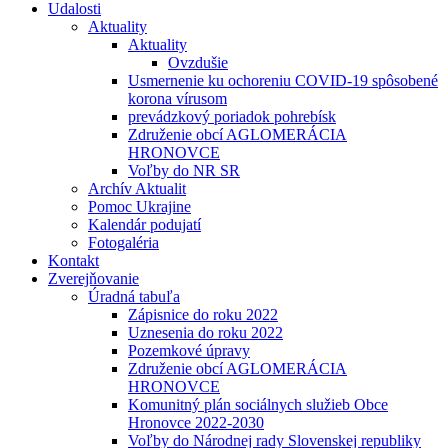
Udalosti
Aktuality
Aktuality
Ovzdušie
Usmernenie ku ochoreniu COVID-19 spôsobené
korona vírusom
prevádzkový poriadok pohrebísk
Združenie obcí AGLOMERÁCIA
HRONOVCE
Voľby do NR SR
Archív Aktualit
Pomoc Ukrajine
Kalendár podujatí
Fotogaléria
Kontakt
Zverejňovanie
Úradná tabuľa
Zápisnice do roku 2022
Uznesenia do roku 2022
Pozemkové úpravy
Združenie obcí AGLOMERÁCIA
HRONOVCE
Komunitný plán sociálnych služieb Obce
Hronovce 2022-2030
Voľby do Národnej rady Slovenskej republiky