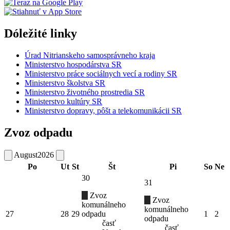
Dóležité linky
Úrad Nitrianskeho samosprávneho kraja
Ministerstvo hospodárstva SR
Ministerstvo práce sociálnych vecí a rodiny SR
Ministerstvo školstva SR
Ministerstvo životného prostredia SR
Ministerstvo kultúry SR
Ministerstvo dopravy, pôšt a telekomunikácii SR
Zvoz odpadu
August
2026
Po
Ut
St
Št
Pi
So
Ne
30
31
Zvoz
Zvoz
komunálneho
komunálneho
27
28
29
odpadu
1
2
odpadu
časť
časť