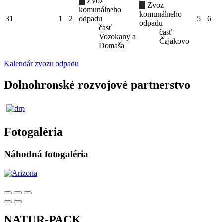
Zvoz
Zvoz
komunálneho
komunálneho
31
1
2
odpadu
5
6
odpadu
časť
časť
Vozokany a
Čajakovo
Domaša
Kalendár zvozu odpadu
Dolnohronské rozvojové partnerstvo
Fotogaléria
Náhodná fotogaléria
NATUR-PACK