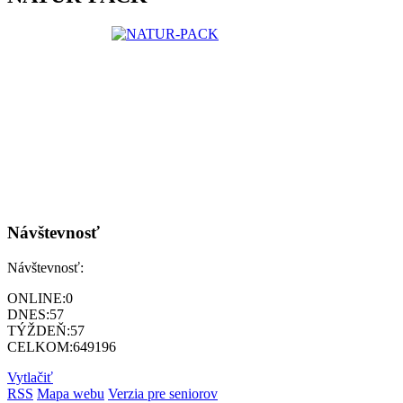
Návštevnosť
Návštevnosť:
ONLINE:
0
DNES:
57
TÝŽDEŇ:
57
CELKOM:
649196
Vytlačiť
RSS
Mapa webu
Verzia pre seniorov