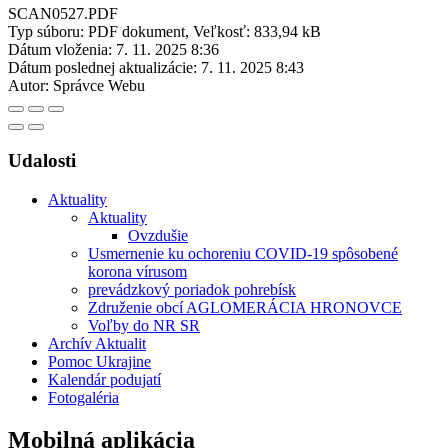
SCAN0527.PDF
Typ súboru: PDF dokument, Veľkosť: 833,94 kB
Dátum vloženia:
7. 11. 2025 8:36
Dátum poslednej aktualizácie:
7. 11. 2025 8:43
Autor:
Správce Webu
Udalosti
Aktuality
Aktuality
Ovzdušie
Usmernenie ku ochoreniu COVID-19 spôsobené
korona vírusom
prevádzkový poriadok pohrebísk
Združenie obcí AGLOMERÁCIA HRONOVCE
Voľby do NR SR
Archív Aktualit
Pomoc Ukrajine
Kalendár podujatí
Fotogaléria
Mobilná aplikácia