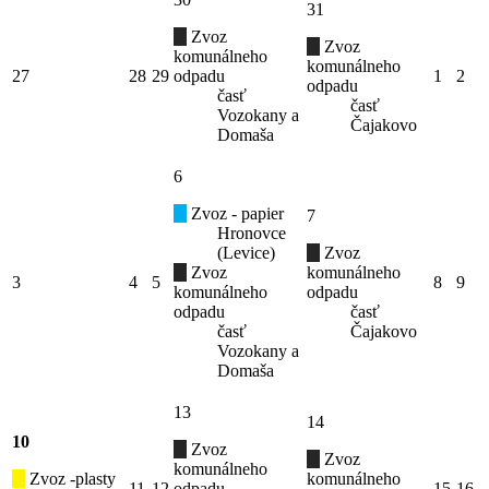
31
Zvoz
Zvoz
komunálneho
komunálneho
27
28
29
odpadu
1
2
odpadu
časť
časť
Vozokany a
Čajakovo
Domaša
6
Zvoz - papier
7
Hronovce
(Levice)
Zvoz
Zvoz
komunálneho
3
4
5
8
9
komunálneho
odpadu
odpadu
časť
časť
Čajakovo
Vozokany a
Domaša
13
14
10
Zvoz
Zvoz
komunálneho
Zvoz -plasty
komunálneho
11
12
odpadu
15
16