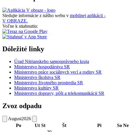
Sledujte informácie z nášho webu v
mobilnej aplikácii -
V OBRAZE.
Voľne k stiahnutiu:
Dóležité linky
Úrad Nitrianskeho samosprávneho kraja
Ministerstvo hospodárstva SR
Ministerstvo práce sociálnych vecí a rodiny SR
Ministerstvo školstva SR
Ministerstvo životného prostredia SR
Ministerstvo kultúry SR
Ministerstvo dopravy, pôšt a telekomunikácii SR
Zvoz odpadu
August
2026
Po
Ut
St
Št
Pi
So
Ne
30