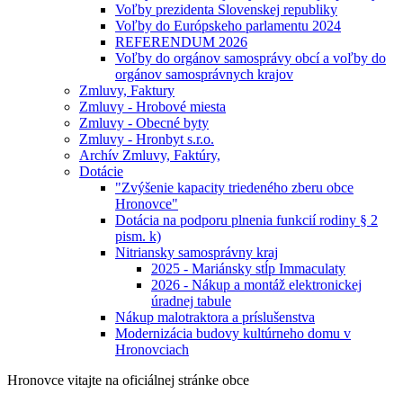
Voľby prezidenta Slovenskej republiky
Voľby do Európskeho parlamentu 2024
REFERENDUM 2026
Voľby do orgánov samosprávy obcí a voľby do
orgánov samosprávnych krajov
Zmluvy, Faktury
Zmluvy - Hrobové miesta
Zmluvy - Obecné byty
Zmluvy - Hronbyt s.r.o.
Archív Zmluvy, Faktúry,
Dotácie
"Zvýšenie kapacity triedeného zberu obce
Hronovce"
Dotácia na podporu plnenia funkcií rodiny § 2
pism. k)
Nitriansky samosprávny kraj
2025 - Mariánsky stĺp Immaculaty
2026 - Nákup a montáž elektronickej
úradnej tabule
Nákup malotraktora a príslušenstva
Modernizácia budovy kultúrneho domu v
Hronovciach
Hronovce
vitajte na oficiálnej stránke obce