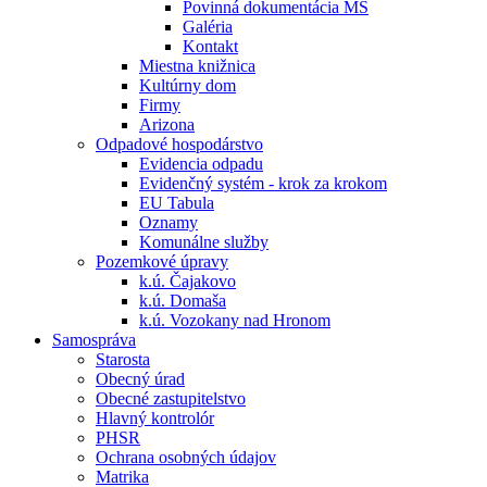
Povinná dokumentácia MŠ
Galéria
Kontakt
Miestna knižnica
Kultúrny dom
Firmy
Arizona
Odpadové hospodárstvo
Evidencia odpadu
Evidenčný systém - krok za krokom
EU Tabula
Oznamy
Komunálne služby
Pozemkové úpravy
k.ú. Čajakovo
k.ú. Domaša
k.ú. Vozokany nad Hronom
Samospráva
Starosta
Obecný úrad
Obecné zastupitelstvo
Hlavný kontrolór
PHSR
Ochrana osobných údajov
Matrika