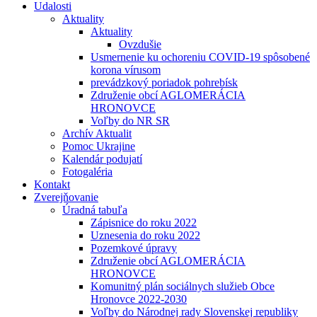
Udalosti
Aktuality
Aktuality
Ovzdušie
Usmernenie ku ochoreniu COVID-19 spôsobené
korona vírusom
prevádzkový poriadok pohrebísk
Združenie obcí AGLOMERÁCIA
HRONOVCE
Voľby do NR SR
Archív Aktualit
Pomoc Ukrajine
Kalendár podujatí
Fotogaléria
Kontakt
Zverejňovanie
Úradná tabuľa
Zápisnice do roku 2022
Uznesenia do roku 2022
Pozemkové úpravy
Združenie obcí AGLOMERÁCIA
HRONOVCE
Komunitný plán sociálnych služieb Obce
Hronovce 2022-2030
Voľby do Národnej rady Slovenskej republiky