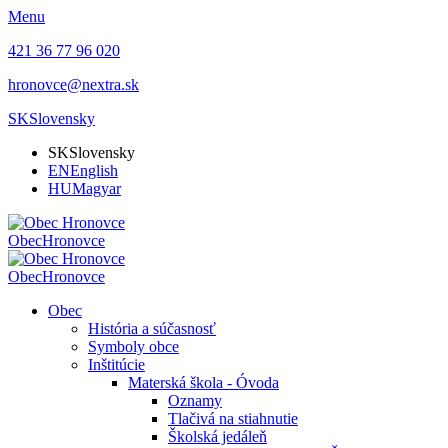
Menu
421 36 77 96 020
hronovce@nextra.sk
SK
Slovensky
SK
Slovensky
EN
English
HU
Magyar
Obec
Hronovce
Obec
Hronovce
Obec
História a súčasnosť
Symboly obce
Inštitúcie
Materská škola - Óvoda
Oznamy
Tlačivá na stiahnutie
Školská jedáleň