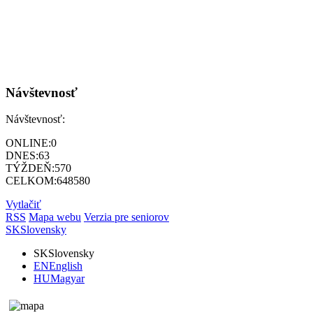
Návštevnosť
Návštevnosť:
ONLINE:
0
DNES:
63
TÝŽDEŇ:
570
CELKOM:
648580
Vytlačiť
RSS
Mapa webu
Verzia pre seniorov
SK
Slovensky
SK
Slovensky
EN
English
HU
Magyar