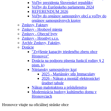
Voľby prezidenta Slovenskej republiky
Voľby do Európskeho parlamentu 2024
REFERENDUM 2026
Voľby do orgánov samosprávy obcí a voľby do
orgánov samosprávnych krajov
Zmluvy, Faktury
Zmluvy - Hrobové miesta
Zmluvy - Obecné byty
Zmluvy - Hronbyt s.r.o.
Archív Zmluvy, Faktúry,
Dotácie
"Zvýšenie kapacity triedeného zberu obce
Hronovce"
Dotácia na podporu plnenia funkcií rodiny § 2
pism. k)
Nitriansky samosprávny kraj
2025 - Mariánsky stĺp Immaculaty
2026 - Nákup a montáž elektronickej
úradnej tabule
Nákup malotraktora a príslušenstva
Modernizácia budovy kultúrneho domu v
Hronovciach
Hronovce
vitajte na oficiálnej stránke obce