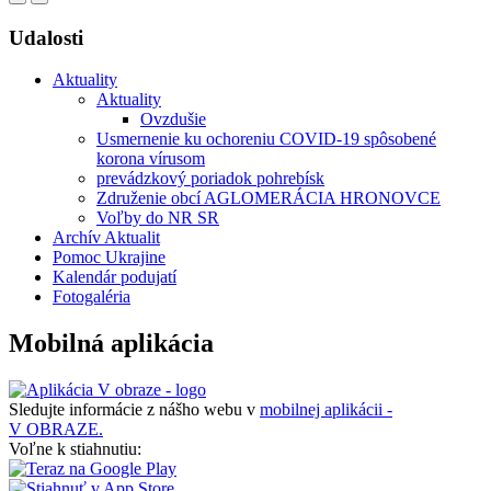
Udalosti
Aktuality
Aktuality
Ovzdušie
Usmernenie ku ochoreniu COVID-19 spôsobené
korona vírusom
prevádzkový poriadok pohrebísk
Združenie obcí AGLOMERÁCIA HRONOVCE
Voľby do NR SR
Archív Aktualit
Pomoc Ukrajine
Kalendár podujatí
Fotogaléria
Mobilná aplikácia
Sledujte informácie z nášho webu v
mobilnej aplikácii -
V OBRAZE.
Voľne k stiahnutiu: