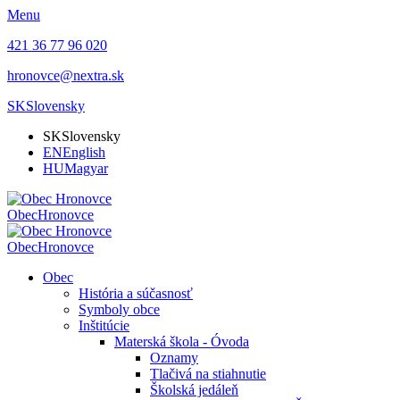
Menu
421 36 77 96 020
hronovce@nextra.sk
SK
Slovensky
SK
Slovensky
EN
English
HU
Magyar
Obec
Hronovce
Obec
Hronovce
Obec
História a súčasnosť
Symboly obce
Inštitúcie
Materská škola - Óvoda
Oznamy
Tlačivá na stiahnutie
Školská jedáleň