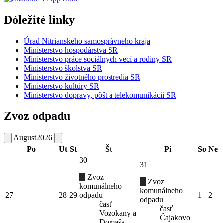
Dóležité linky
Úrad Nitrianskeho samosprávneho kraja
Ministerstvo hospodárstva SR
Ministerstvo práce sociálnych vecí a rodiny SR
Ministerstvo školstva SR
Ministerstvo životného prostredia SR
Ministerstvo kultúry SR
Ministerstvo dopravy, pôšt a telekomunikácii SR
Zvoz odpadu
August
2026
Po
Ut
St
Št
Pi
So
Ne
30
31
Zvoz
Zvoz
komunálneho
komunálneho
27
28
29
odpadu
1
2
odpadu
časť
časť
Vozokany a
Čajakovo
Domaša