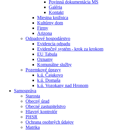
Povinná dokumentácia MŠ
Galéria
Kontakt
Miestna knižnica
Kultúrny dom
Firmy
Arizona
Odpadové hospodárstvo
Evidencia odpadu
Evidenčný systém - krok za krokom
EU Tabula
Oznamy
Komunálne služby
Pozemkové úpravy
k.ú. Čajakovo
k.ú. Domaša
k.ú. Vozokany nad Hronom
Samospráva
Starosta
Obecný úrad
Obecné zastupitelstvo
Hlavný kontrolór
PHSR
Ochrana osobných údajov
Matrika