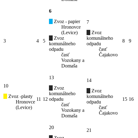
6
Zvoz - papier
7
Hronovce
(Levice)
Zvoz
Zvoz
komunálneho
3
4
5
8
9
komunálneho
odpadu
odpadu
časť
časť
Čajakovo
Vozokany a
Domaša
13
14
10
Zvoz
Zvoz
komunálneho
Zvoz -plasty
komunálneho
11
12
odpadu
15
16
Hronovce
odpadu
časť
(Levice)
časť
Vozokany a
Čajakovo
Domaša
20
21
Zvoz