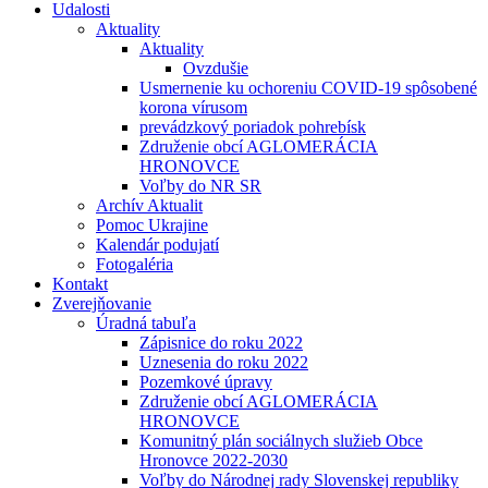
Udalosti
Aktuality
Aktuality
Ovzdušie
Usmernenie ku ochoreniu COVID-19 spôsobené
korona vírusom
prevádzkový poriadok pohrebísk
Združenie obcí AGLOMERÁCIA
HRONOVCE
Voľby do NR SR
Archív Aktualit
Pomoc Ukrajine
Kalendár podujatí
Fotogaléria
Kontakt
Zverejňovanie
Úradná tabuľa
Zápisnice do roku 2022
Uznesenia do roku 2022
Pozemkové úpravy
Združenie obcí AGLOMERÁCIA
HRONOVCE
Komunitný plán sociálnych služieb Obce
Hronovce 2022-2030
Voľby do Národnej rady Slovenskej republiky