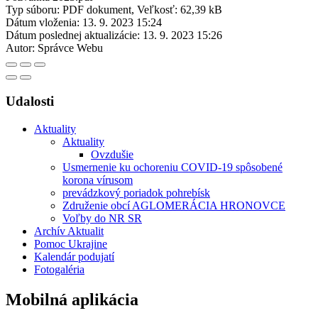
Typ súboru: PDF dokument, Veľkosť: 62,39 kB
Dátum vloženia:
13. 9. 2023 15:24
Dátum poslednej aktualizácie:
13. 9. 2023 15:26
Autor:
Správce Webu
Udalosti
Aktuality
Aktuality
Ovzdušie
Usmernenie ku ochoreniu COVID-19 spôsobené
korona vírusom
prevádzkový poriadok pohrebísk
Združenie obcí AGLOMERÁCIA HRONOVCE
Voľby do NR SR
Archív Aktualit
Pomoc Ukrajine
Kalendár podujatí
Fotogaléria
Mobilná aplikácia