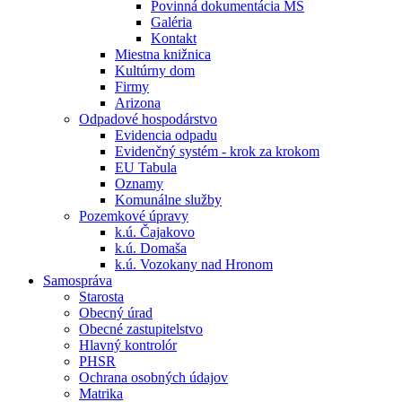
Povinná dokumentácia MŠ
Galéria
Kontakt
Miestna knižnica
Kultúrny dom
Firmy
Arizona
Odpadové hospodárstvo
Evidencia odpadu
Evidenčný systém - krok za krokom
EU Tabula
Oznamy
Komunálne služby
Pozemkové úpravy
k.ú. Čajakovo
k.ú. Domaša
k.ú. Vozokany nad Hronom
Samospráva
Starosta
Obecný úrad
Obecné zastupitelstvo
Hlavný kontrolór
PHSR
Ochrana osobných údajov
Matrika