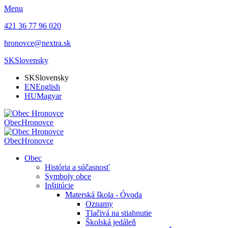
Menu
421 36 77 96 020
hronovce@nextra.sk
SK
Slovensky
SK
Slovensky
EN
English
HU
Magyar
Obec
Hronovce
Obec
Hronovce
Obec
História a súčasnosť
Symboly obce
Inštitúcie
Materská škola - Óvoda
Oznamy
Tlačivá na stiahnutie
Školská jedáleň