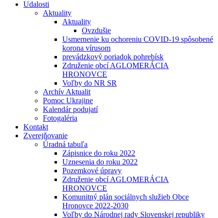
Udalosti
Aktuality
Aktuality
Ovzdušie
Usmernenie ku ochoreniu COVID-19 spôsobené
korona vírusom
prevádzkový poriadok pohrebísk
Združenie obcí AGLOMERÁCIA
HRONOVCE
Voľby do NR SR
Archív Aktualit
Pomoc Ukrajine
Kalendár podujatí
Fotogaléria
Kontakt
Zverejňovanie
Úradná tabuľa
Zápisnice do roku 2022
Uznesenia do roku 2022
Pozemkové úpravy
Združenie obcí AGLOMERÁCIA
HRONOVCE
Komunitný plán sociálnych služieb Obce
Hronovce 2022-2030
Voľby do Národnej rady Slovenskej republiky