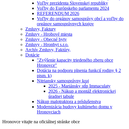
Voľby prezidenta Slovenskej republiky
Voľby do Európskeho parlamentu 2024
REFERENDUM 2026
Voľby do orgánov samosprávy obcí a voľby do
orgánov samosprávnych krajov
Zmluvy, Faktury
Zmluvy - Hrobové miesta
Zmluvy - Obecné byty
Zmluvy - Hronbyt s.r.o.
Archív Zmluvy, Faktúry,
Dotácie
"Zvýšenie kapacity triedeného zberu obce
Hronovce"
Dotácia na podporu plnenia funkcií rodiny § 2
pism. k)
Nitriansky samosprávny kraj
2025 - Mariánsky stĺp Immaculaty
2026 - Nákup a montáž elektronickej
úradnej tabule
Nákup malotraktora a príslušenstva
Modernizácia budovy kultúrneho domu v
Hronovciach
Hronovce
vitajte na oficiálnej stránke obce