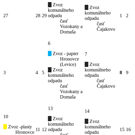
Zvoz
Zvoz
komunálneho
komunálneho
27
28
29
odpadu
1
2
odpadu
časť
časť
Vozokany a
Čajakovo
Domaša
6
Zvoz - papier
7
Hronovce
(Levice)
Zvoz
Zvoz
komunálneho
3
4
5
8
9
komunálneho
odpadu
odpadu
časť
časť
Čajakovo
Vozokany a
Domaša
13
14
10
Zvoz
Zvoz
komunálneho
Zvoz -plasty
komunálneho
11
12
odpadu
15
16
Hronovce
odpadu
časť