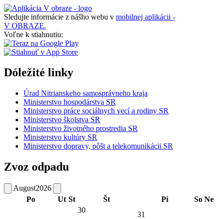
Sledujte informácie z nášho webu v
mobilnej aplikácii -
V OBRAZE.
Voľne k stiahnutiu:
Dóležité linky
Úrad Nitrianskeho samosprávneho kraja
Ministerstvo hospodárstva SR
Ministerstvo práce sociálnych vecí a rodiny SR
Ministerstvo školstva SR
Ministerstvo životného prostredia SR
Ministerstvo kultúry SR
Ministerstvo dopravy, pôšt a telekomunikácii SR
Zvoz odpadu
August
2026
Po
Ut
St
Št
Pi
So
Ne
30
31