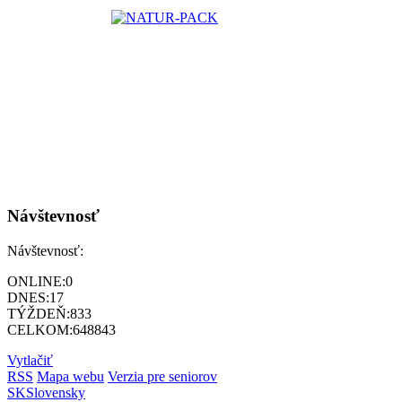
Návštevnosť
Návštevnosť:
ONLINE:
0
DNES:
17
TÝŽDEŇ:
833
CELKOM:
648843
Vytlačiť
RSS
Mapa webu
Verzia pre seniorov
SK
Slovensky