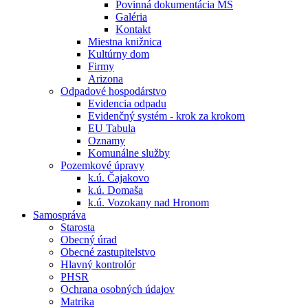
Povinná dokumentácia MŠ
Galéria
Kontakt
Miestna knižnica
Kultúrny dom
Firmy
Arizona
Odpadové hospodárstvo
Evidencia odpadu
Evidenčný systém - krok za krokom
EU Tabula
Oznamy
Komunálne služby
Pozemkové úpravy
k.ú. Čajakovo
k.ú. Domaša
k.ú. Vozokany nad Hronom
Samospráva
Starosta
Obecný úrad
Obecné zastupitelstvo
Hlavný kontrolór
PHSR
Ochrana osobných údajov
Matrika