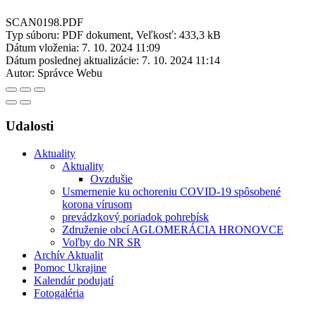
SCAN0198.PDF
Typ súboru: PDF dokument, Veľkosť: 433,3 kB
Dátum vloženia:
7. 10. 2024 11:09
Dátum poslednej aktualizácie:
7. 10. 2024 11:14
Autor:
Správce Webu
Udalosti
Aktuality
Aktuality
Ovzdušie
Usmernenie ku ochoreniu COVID-19 spôsobené
korona vírusom
prevádzkový poriadok pohrebísk
Združenie obcí AGLOMERÁCIA HRONOVCE
Voľby do NR SR
Archív Aktualit
Pomoc Ukrajine
Kalendár podujatí
Fotogaléria