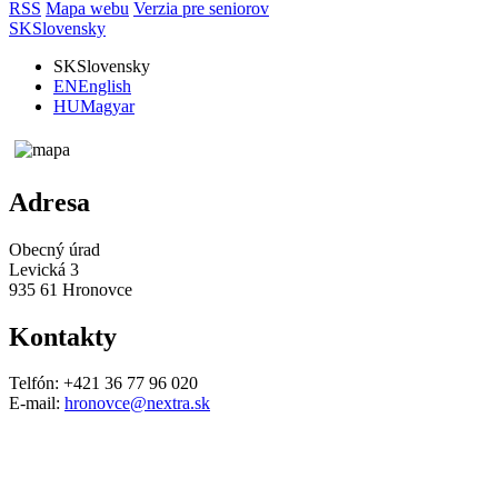
RSS
Mapa webu
Verzia pre seniorov
SK
Slovensky
SK
Slovensky
EN
English
HU
Magyar
Adresa
Obecný úrad
Levická 3
935 61 Hronovce
Kontakty
Telfón: +421 36 77 96 020
E-mail:
hronovce@nextra.sk