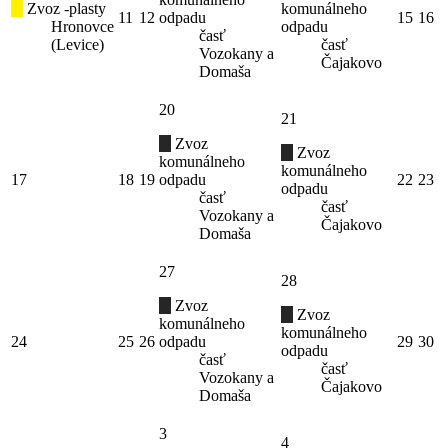
Zvoz -plasty
komunálneho
11
12
odpadu
15
16
Hronovce
odpadu
časť
(Levice)
časť
Vozokany a
Čajakovo
Domaša
20
21
Zvoz
Zvoz
komunálneho
komunálneho
17
18
19
odpadu
22
23
odpadu
časť
časť
Vozokany a
Čajakovo
Domaša
27
28
Zvoz
Zvoz
komunálneho
komunálneho
24
25
26
odpadu
29
30
odpadu
časť
časť
Vozokany a
Čajakovo
Domaša
3
4