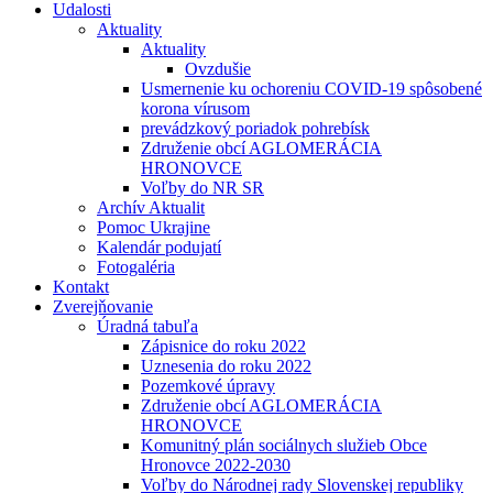
Udalosti
Aktuality
Aktuality
Ovzdušie
Usmernenie ku ochoreniu COVID-19 spôsobené
korona vírusom
prevádzkový poriadok pohrebísk
Združenie obcí AGLOMERÁCIA
HRONOVCE
Voľby do NR SR
Archív Aktualit
Pomoc Ukrajine
Kalendár podujatí
Fotogaléria
Kontakt
Zverejňovanie
Úradná tabuľa
Zápisnice do roku 2022
Uznesenia do roku 2022
Pozemkové úpravy
Združenie obcí AGLOMERÁCIA
HRONOVCE
Komunitný plán sociálnych služieb Obce
Hronovce 2022-2030
Voľby do Národnej rady Slovenskej republiky