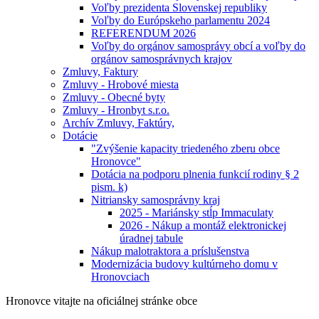
Voľby prezidenta Slovenskej republiky
Voľby do Európskeho parlamentu 2024
REFERENDUM 2026
Voľby do orgánov samosprávy obcí a voľby do
orgánov samosprávnych krajov
Zmluvy, Faktury
Zmluvy - Hrobové miesta
Zmluvy - Obecné byty
Zmluvy - Hronbyt s.r.o.
Archív Zmluvy, Faktúry,
Dotácie
"Zvýšenie kapacity triedeného zberu obce
Hronovce"
Dotácia na podporu plnenia funkcií rodiny § 2
pism. k)
Nitriansky samosprávny kraj
2025 - Mariánsky stĺp Immaculaty
2026 - Nákup a montáž elektronickej
úradnej tabule
Nákup malotraktora a príslušenstva
Modernizácia budovy kultúrneho domu v
Hronovciach
Hronovce
vitajte na oficiálnej stránke obce