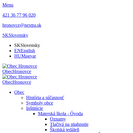
Menu
421 36 77 96 020
hronovce@nextra.sk
SK
Slovensky
SK
Slovensky
EN
English
HU
Magyar
Obec
Hronovce
Obec
Hronovce
Obec
História a súčasnosť
Symboly obce
Inštitúcie
Materská škola - Óvoda
Oznamy
Tlačivá na stiahnutie
Školská jedáleň