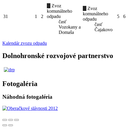
Zvoz
Zvoz
komunálneho
komunálneho
31
1
2
odpadu
5
6
odpadu
časť
časť
Vozokany a
Čajakovo
Domaša
Kalendár zvozu odpadu
Dolnohronské rozvojové partnerstvo
Fotogaléria
Náhodná fotogaléria