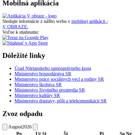
Mobilná aplikácia
Sledujte informácie z nášho webu v
mobilnej aplikácii -
V OBRAZE.
Voľne k stiahnutiu:
Dóležité linky
Úrad Nitrianskeho samosprávneho kraja
Ministerstvo hospodárstva SR
Ministerstvo práce sociálnych vecí a rodiny SR
Ministerstvo školstva SR
Ministerstvo životného prostredia SR
Ministerstvo kultúry SR
Ministerstvo dopravy, pôšt a telekomunikácii SR
Zvoz odpadu
August
2026
Po
Ut
St
Št
Pi
So
Ne