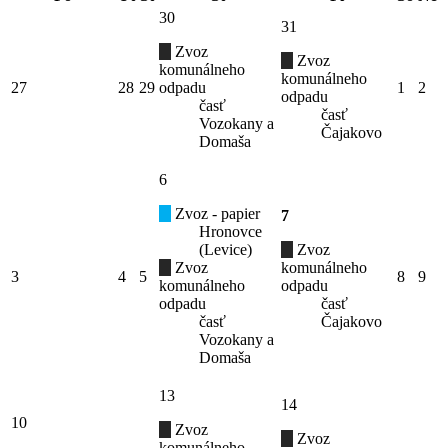
30
31
Zvoz
Zvoz
komunálneho
komunálneho
27
28
29
odpadu
1
2
odpadu
časť
časť
Vozokany a
Čajakovo
Domaša
6
Zvoz - papier
7
Hronovce
(Levice)
Zvoz
Zvoz
komunálneho
3
4
5
8
9
komunálneho
odpadu
odpadu
časť
časť
Čajakovo
Vozokany a
Domaša
13
14
10
Zvoz
Zvoz
komunálneho